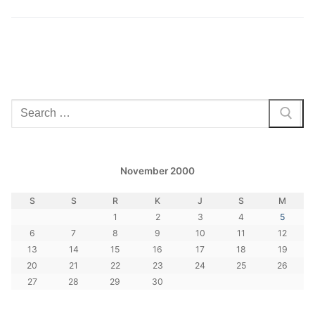
Cari:
November 2000
S
S
R
K
J
S
M
1
2
3
4
5
6
7
8
9
10
11
12
13
14
15
16
17
18
19
20
21
22
23
24
25
26
27
28
29
30