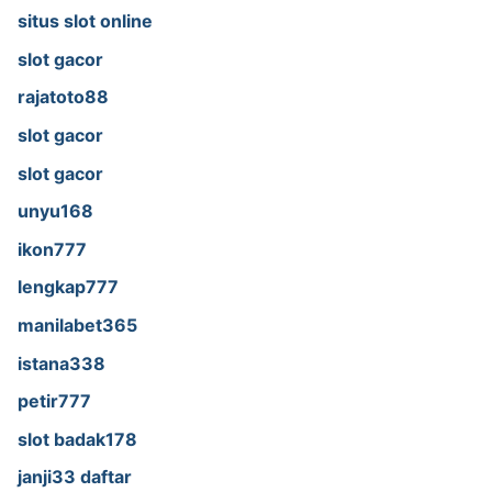
situs slot online
slot gacor
rajatoto88
slot gacor
slot gacor
unyu168
ikon777
lengkap777
manilabet365
istana338
petir777
slot badak178
janji33 daftar