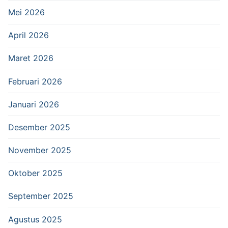
Mei 2026
April 2026
Maret 2026
Februari 2026
Januari 2026
Desember 2025
November 2025
Oktober 2025
September 2025
Agustus 2025