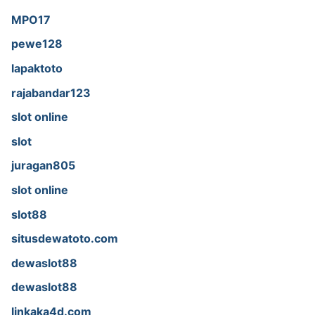
MPO17
pewe128
lapaktoto
rajabandar123
slot online
slot
juragan805
slot online
slot88
situsdewatoto.com
dewaslot88
dewaslot88
linkaka4d.com