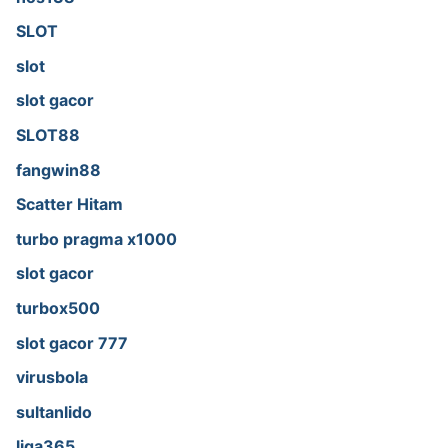
SLOT
slot
slot gacor
SLOT88
fangwin88
Scatter Hitam
turbo pragma x1000
slot gacor
turbox500
slot gacor 777
virusbola
sultanlido
liga365