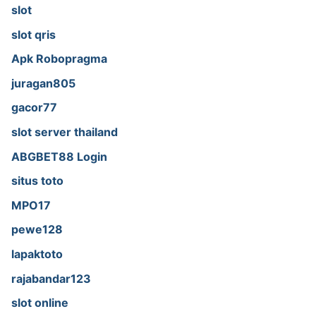
slot
slot qris
Apk Robopragma
juragan805
gacor77
slot server thailand
ABGBET88 Login
situs toto
MPO17
pewe128
lapaktoto
rajabandar123
slot online