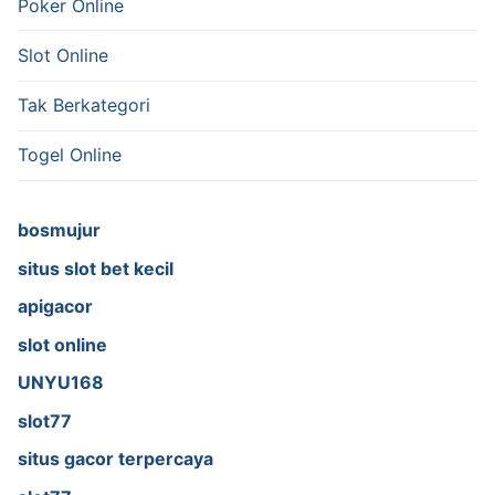
Poker Online
Slot Online
Tak Berkategori
Togel Online
bosmujur
situs slot bet kecil
apigacor
slot online
UNYU168
slot77
situs gacor terpercaya