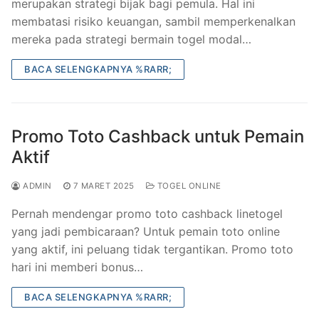
merupakan strategi bijak bagi pemula. Hal ini
membatasi risiko keuangan, sambil memperkenalkan
mereka pada strategi bermain togel modal…
BACA SELENGKAPNYA %RARR;
Promo Toto Cashback untuk Pemain
Aktif
ADMIN
7 MARET 2025
TOGEL ONLINE
Pernah mendengar promo toto cashback linetogel
yang jadi pembicaraan? Untuk pemain toto online
yang aktif, ini peluang tidak tergantikan. Promo toto
hari ini memberi bonus…
BACA SELENGKAPNYA %RARR;