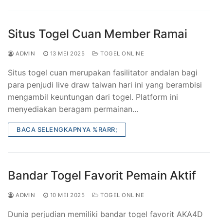
Situs Togel Cuan Member Ramai
ADMIN
13 MEI 2025
TOGEL ONLINE
Situs togel cuan merupakan fasilitator andalan bagi
para penjudi live draw taiwan hari ini yang berambisi
mengambil keuntungan dari togel. Platform ini
menyediakan beragam permainan…
BACA SELENGKAPNYA %RARR;
Bandar Togel Favorit Pemain Aktif
ADMIN
10 MEI 2025
TOGEL ONLINE
Dunia perjudian memiliki bandar togel favorit AKA4D