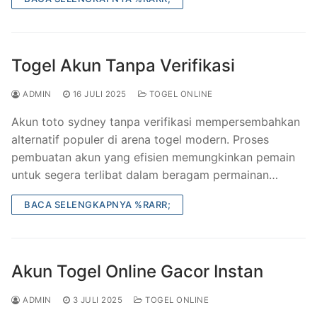
Togel Akun Tanpa Verifikasi
ADMIN
16 JULI 2025
TOGEL ONLINE
Akun toto sydney tanpa verifikasi mempersembahkan
alternatif populer di arena togel modern. Proses
pembuatan akun yang efisien memungkinkan pemain
untuk segera terlibat dalam beragam permainan…
BACA SELENGKAPNYA %RARR;
Akun Togel Online Gacor Instan
ADMIN
3 JULI 2025
TOGEL ONLINE