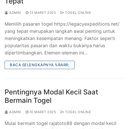
Tepat
ADMIN
13 MARET 2025
TOGEL ONLINE
Memilih pasaran togel https://legacyexpeditions.net/
yang tepat merupakan langkah awal penting untuk
meningkatkan kesempatan menang. Faktor seperti
popularitas pasaran dan waktu bukanya harus
dipertimbangkan. Elemen-elemen ini…
BACA SELENGKAPNYA %RARR;
Pentingnya Modal Kecil Saat
Bermain Togel
ADMIN
10 MARET 2025
TOGEL ONLINE
Mulai bermain togel rajatoto88 dengan modal kecil