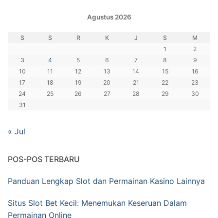
Agustus 2026
S
S
R
K
J
S
M
1
2
3
4
5
6
7
8
9
10
11
12
13
14
15
16
17
18
19
20
21
22
23
24
25
26
27
28
29
30
31
« Jul
POS-POS TERBARU
Panduan Lengkap Slot dan Permainan Kasino Lainnya
Situs Slot Bet Kecil: Menemukan Keseruan Dalam
Permainan Online