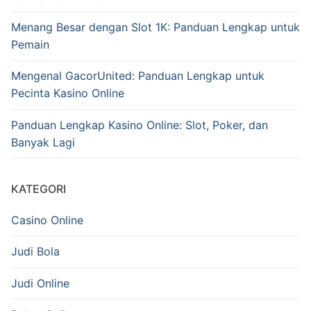
Menang Besar dengan Slot 1K: Panduan Lengkap untuk
Pemain
Mengenal GacorUnited: Panduan Lengkap untuk
Pecinta Kasino Online
Panduan Lengkap Kasino Online: Slot, Poker, dan
Banyak Lagi
KATEGORI
Casino Online
Judi Bola
Judi Online