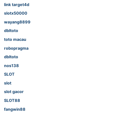
link target4d
slotx50000
wayang8899
dbltoto
toto macau
robopragma
dbltoto
nos138
SLOT
slot
slot gacor
SLOT88
fangwin88