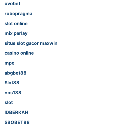
ovobet
robopragma
slot online
mix parlay
situs slot gacor maxwin
casino online
mpo
abgbet88
Slot88
nos138
slot
IDBERKAH
SBOBET88