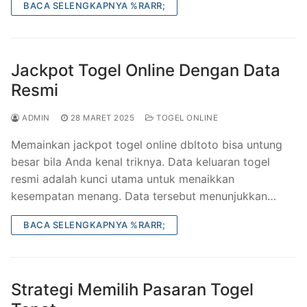
BACA SELENGKAPNYA %RARR;
Jackpot Togel Online Dengan Data
Resmi
ADMIN
28 MARET 2025
TOGEL ONLINE
Memainkan jackpot togel online dbltoto bisa untung
besar bila Anda kenal triknya. Data keluaran togel
resmi adalah kunci utama untuk menaikkan
kesempatan menang. Data tersebut menunjukkan…
BACA SELENGKAPNYA %RARR;
Strategi Memilih Pasaran Togel