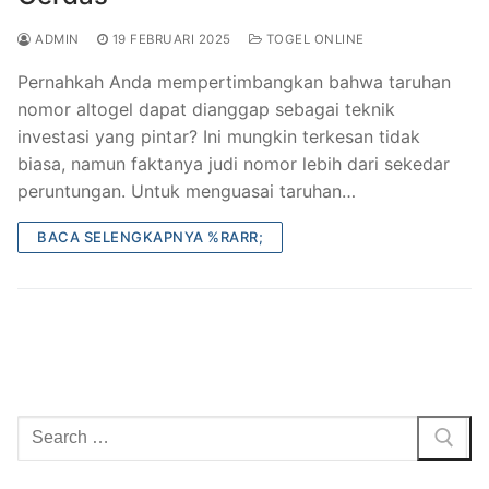
ADMIN
19 FEBRUARI 2025
TOGEL ONLINE
Pernahkah Anda mempertimbangkan bahwa taruhan
nomor altogel dapat dianggap sebagai teknik
investasi yang pintar? Ini mungkin terkesan tidak
biasa, namun faktanya judi nomor lebih dari sekedar
peruntungan. Untuk menguasai taruhan…
BACA SELENGKAPNYA %RARR;
Cari: