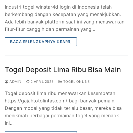
Industri togel winstar4d login di Indonesia telah
berkembang dengan kecepatan yang menakjubkan.
Ada lebih banyak platform saat ini yang menawarkan
fitur-fitur canggih dan permainan yang…
BACA SELENGKAPNYA %RARR;
Togel Deposit Lima Ribu Bisa Main
ADMIN
2 APRIL 2025
TOGEL ONLINE
Togel deposit lima ribu menawarkan kesempatan
https://gajahtotolintas.com/ bagi banyak pemain.
Dengan modal yang tidak terlalu besar, mereka bisa
menikmati berbagai permainan togel yang menarik.
Ini…