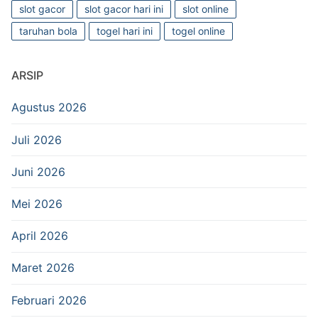
slot gacor
slot gacor hari ini
slot online
taruhan bola
togel hari ini
togel online
ARSIP
Agustus 2026
Juli 2026
Juni 2026
Mei 2026
April 2026
Maret 2026
Februari 2026