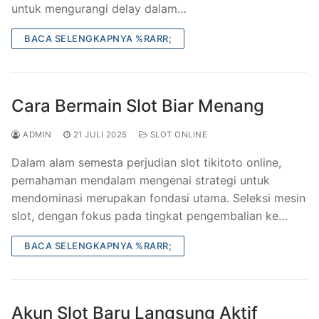
untuk mengurangi delay dalam…
BACA SELENGKAPNYA %RARR;
Cara Bermain Slot Biar Menang
ADMIN
21 JULI 2025
SLOT ONLINE
Dalam alam semesta perjudian slot tikitoto online,
pemahaman mendalam mengenai strategi untuk
mendominasi merupakan fondasi utama. Seleksi mesin
slot, dengan fokus pada tingkat pengembalian ke…
BACA SELENGKAPNYA %RARR;
Akun Slot Baru Langsung Aktif