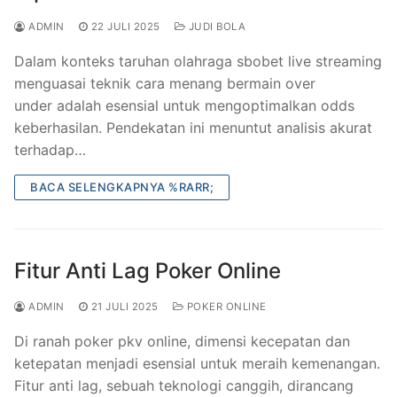
ADMIN
22 JULI 2025
JUDI BOLA
Dalam konteks taruhan olahraga sbobet live streaming
menguasai teknik cara menang bermain over
under adalah esensial untuk mengoptimalkan odds
keberhasilan. Pendekatan ini menuntut analisis akurat
terhadap…
BACA SELENGKAPNYA %RARR;
Fitur Anti Lag Poker Online
ADMIN
21 JULI 2025
POKER ONLINE
Di ranah poker pkv online, dimensi kecepatan dan
ketepatan menjadi esensial untuk meraih kemenangan.
Fitur anti lag, sebuah teknologi canggih, dirancang