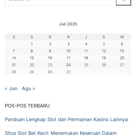
Juli 2025
S
S
R
K
J
S
M
1
2
3
4
5
6
7
8
9
10
11
12
13
14
15
16
17
18
19
20
21
22
23
24
25
26
27
28
29
30
31
« Jun
Agu »
POS-POS TERBARU
Panduan Lengkap Slot dan Permainan Kasino Lainnya
Situs Slot Bet Kecil: Menemukan Keseruan Dalam