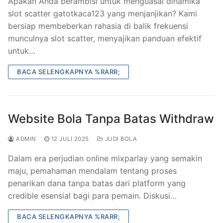
Apakah Anda berambisi untuk menguasai dinamika
slot scatter gatotkaca123 yang menjanjikan? Kami
bersiap membeberkan rahasia di balik frekuensi
munculnya slot scatter, menyajikan panduan efektif
untuk…
BACA SELENGKAPNYA %RARR;
Website Bola Tanpa Batas Withdraw
ADMIN
12 JULI 2025
JUDI BOLA
Dalam era perjudian online mixparlay yang semakin
maju, pemahaman mendalam tentang proses
penarikan dana tanpa batas dari platform yang
credible esensial bagi para pemain. Diskusi…
BACA SELENGKAPNYA %RARR;