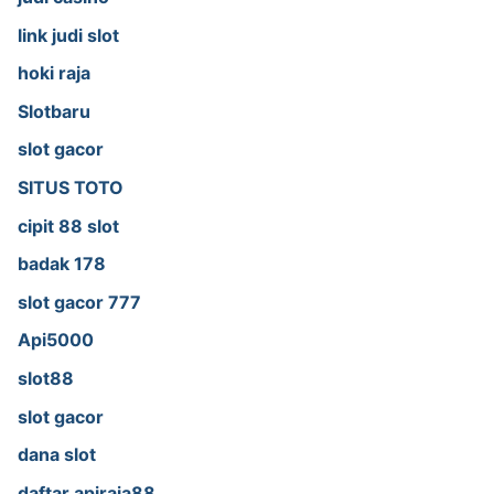
link judi slot
hoki raja
Slotbaru
slot gacor
SITUS TOTO
cipit 88 slot
badak 178
slot gacor 777
Api5000
slot88
slot gacor
dana slot
daftar apiraja88