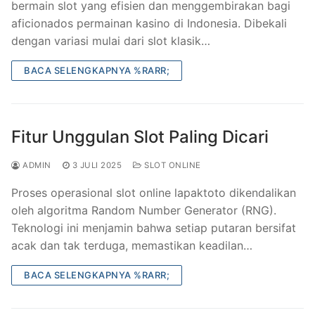
bermain slot yang efisien dan menggembirakan bagi
aficionados permainan kasino di Indonesia. Dibekali
dengan variasi mulai dari slot klasik…
BACA SELENGKAPNYA %RARR;
Fitur Unggulan Slot Paling Dicari
ADMIN
3 JULI 2025
SLOT ONLINE
Proses operasional slot online lapaktoto dikendalikan
oleh algoritma Random Number Generator (RNG).
Teknologi ini menjamin bahwa setiap putaran bersifat
acak dan tak terduga, memastikan keadilan…
BACA SELENGKAPNYA %RARR;