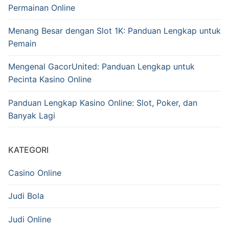
Permainan Online
Menang Besar dengan Slot 1K: Panduan Lengkap untuk
Pemain
Mengenal GacorUnited: Panduan Lengkap untuk
Pecinta Kasino Online
Panduan Lengkap Kasino Online: Slot, Poker, dan
Banyak Lagi
KATEGORI
Casino Online
Judi Bola
Judi Online