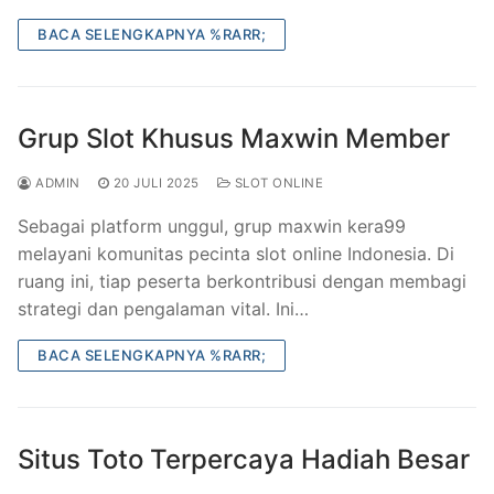
BACA SELENGKAPNYA %RARR;
Grup Slot Khusus Maxwin Member
ADMIN
20 JULI 2025
SLOT ONLINE
Sebagai platform unggul, grup maxwin kera99
melayani komunitas pecinta slot online Indonesia. Di
ruang ini, tiap peserta berkontribusi dengan membagi
strategi dan pengalaman vital. Ini…
BACA SELENGKAPNYA %RARR;
Situs Toto Terpercaya Hadiah Besar