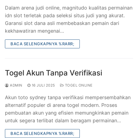
Dalam arena judi online, magnitudo kualitas permainan
idn slot terletak pada seleksi situs judi yang akurat.
Garansi slot dana asli membebaskan pemain dari
kekhawatiran mengenai…
BACA SELENGKAPNYA %RARR;
Togel Akun Tanpa Verifikasi
ADMIN
16 JULI 2025
TOGEL ONLINE
Akun toto sydney tanpa verifikasi mempersembahkan
alternatif populer di arena togel modern. Proses
pembuatan akun yang efisien memungkinkan pemain
untuk segera terlibat dalam beragam permainan…
BACA SELENGKAPNYA %RARR;