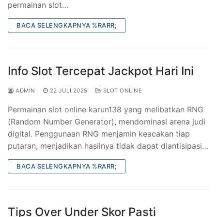
permainan slot…
BACA SELENGKAPNYA %RARR;
Info Slot Tercepat Jackpot Hari Ini
ADMIN
22 JULI 2025
SLOT ONLINE
Permainan slot online karun138 yang melibatkan RNG
(Random Number Generator), mendominasi arena judi
digital. Penggunaan RNG menjamin keacakan tiap
putaran, menjadikan hasilnya tidak dapat diantisipasi…
BACA SELENGKAPNYA %RARR;
Tips Over Under Skor Pasti