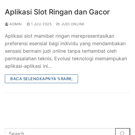
Aplikasi Slot Ringan dan Gacor
ADMIN
1 JULI 2025
JUDI ONLINE
Aplikasi slot mamibet ringan merepresentasikan
preferensi esensial bagi individu yang mendambakan
sensasi bermain judi online tanpa terhambat oleh
permasalahan teknis. Evolusi teknologi memampukan
aplikasi-aplikasi ini…
BACA SELENGKAPNYA %RARR;
Cari: