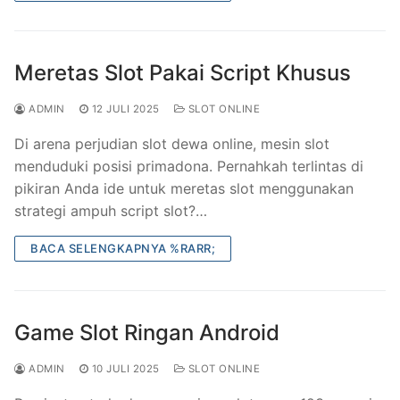
Meretas Slot Pakai Script Khusus
ADMIN
12 JULI 2025
SLOT ONLINE
Di arena perjudian slot dewa online, mesin slot
menduduki posisi primadona. Pernahkah terlintas di
pikiran Anda ide untuk meretas slot menggunakan
strategi ampuh script slot?…
BACA SELENGKAPNYA %RARR;
Game Slot Ringan Android
ADMIN
10 JULI 2025
SLOT ONLINE