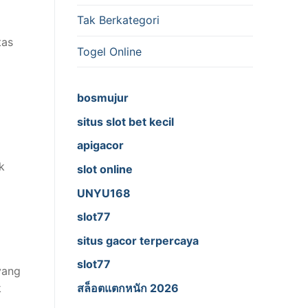
Tak Berkategori
tas
Togel Online
bosmujur
situs slot bet kecil
apigacor
k
slot online
UNYU168
slot77
situs gacor terpercaya
slot77
yang
สล็อตแตกหนัก 2026
k