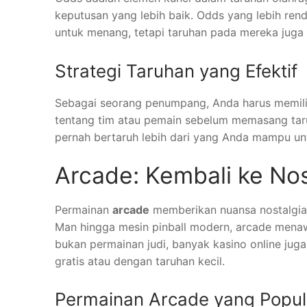
keputusan yang lebih baik. Odds yang lebih re
untuk menang, tetapi taruhan pada mereka juga
Strategi Taruhan yang Efektif
Sebagai seorang penumpang, Anda harus memiliki
tentang tim atau pemain sebelum memasang taruh
pernah bertaruh lebih dari yang Anda mampu un
Arcade: Kembali ke Nos
Permainan
arcade
memberikan nuansa nostalgia y
Man hingga mesin pinball modern, arcade men
bukan permainan judi, banyak kasino online ju
gratis atau dengan taruhan kecil.
Permainan Arcade yang Popul