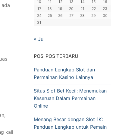
10
11
12
13
14
15
16
 ada
17
18
19
20
21
22
23
24
25
26
27
28
29
30
31
« Jul
POS-POS TERBARU
uas
Panduan Lengkap Slot dan
Permainan Kasino Lainnya
Situs Slot Bet Kecil: Menemukan
Keseruan Dalam Permainan
Online
an,
Menang Besar dengan Slot 1K:
Panduan Lengkap untuk Pemain
g kali