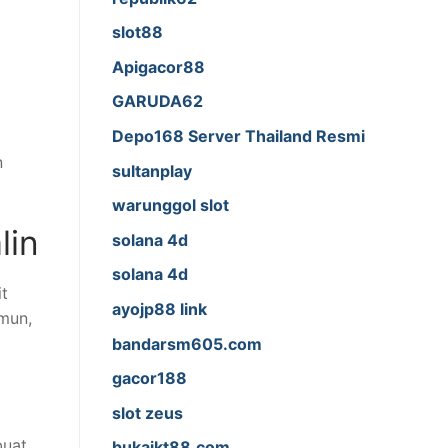
slot88
Apigacor88
GARUDA62
Depo168 Server Thailand Resmi
n
sultanplay
warunggol slot
lin
solana 4d
solana 4d
t
ayojp88 link
amun,
bandarsm605.com
gacor188
slot zeus
buat
bukajkt88.com