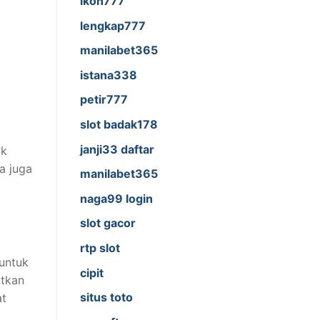
ikon777
lengkap777
manilabet365
istana338
petir777
slot badak178
janji33 daftar
ak
a juga
manilabet365
naga99 login
slot gacor
rtp slot
 untuk
cipit
atkan
situs toto
at