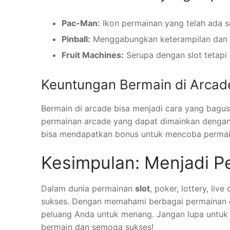
Pac-Man:
Ikon permainan yang telah ada 
Pinball:
Menggabungkan keterampilan dan 
Fruit Machines:
Serupa dengan slot tetapi 
Keuntungan Bermain di Arcad
Bermain di arcade bisa menjadi cara yang bagus 
permainan arcade yang dapat dimainkan denga
bisa mendapatkan bonus untuk mencoba permai
Kesimpulan: Menjadi P
Dalam dunia permainan
slot
, poker, lottery, li
sukses. Dengan memahami berbagai permainan d
peluang Anda untuk menang. Jangan lupa untuk 
bermain dan semoga sukses!