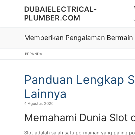
Lompat
DUBAIELECTRICAL-
ke
PLUMBER.COM
konten
Memberikan Pengalaman Bermain J
BERANDA
Panduan Lengkap Sl
Lainnya
4 Agustus 2026
Memahami Dunia Slot d
Slot adalah salah satu permainan yang paling po