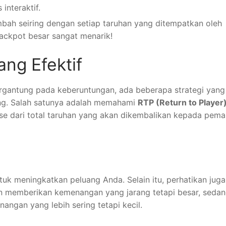
interaktif.
ambah seiring dengan setiap taruhan yang ditempatkan oleh
ackpot besar sangat menarik!
ang Efektif
rgantung pada keberuntungan, ada beberapa strategi yang
g. Salah satunya adalah memahami
RTP (Return to Player
se dari total taruhan yang akan dikembalikan kepada pema
tuk meningkatkan peluang Anda. Selain itu, perhatikan juga
i akan memberikan kemenangan yang jarang tetapi besar, seda
angan yang lebih sering tetapi kecil.