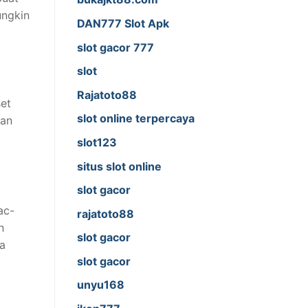
ungkin
DAN777 Slot Apk
slot gacor 777
slot
Rajatoto88
set
slot online terpercaya
gan
slot123
situs slot online
slot gacor
ac-
rajatoto88
n
slot gacor
a
slot gacor
unyu168