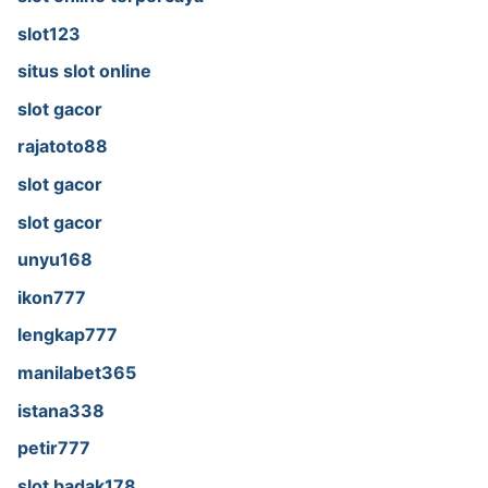
slot123
situs slot online
slot gacor
rajatoto88
slot gacor
slot gacor
unyu168
ikon777
lengkap777
manilabet365
istana338
petir777
slot badak178