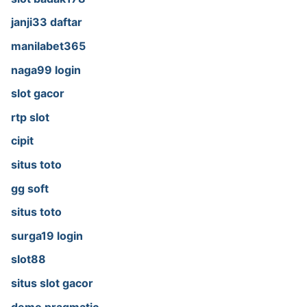
janji33 daftar
manilabet365
naga99 login
slot gacor
rtp slot
cipit
situs toto
gg soft
situs toto
surga19 login
slot88
situs slot gacor
demo pragmatic