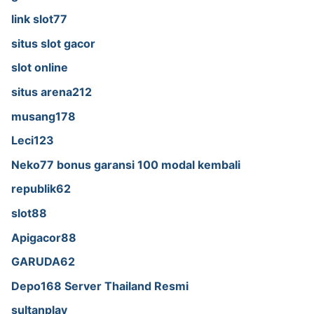
link slot77
situs slot gacor
slot online
situs arena212
musang178
Leci123
Neko77 bonus garansi 100 modal kembali
republik62
slot88
Apigacor88
GARUDA62
Depo168 Server Thailand Resmi
sultanplay