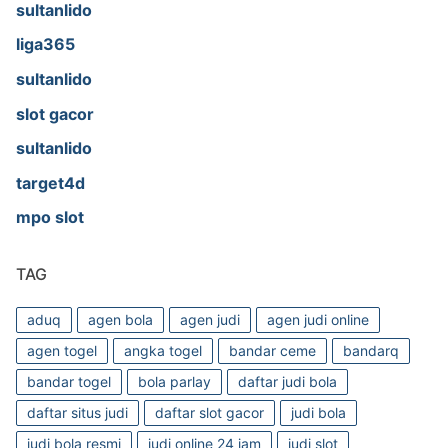
sultanlido
liga365
sultanlido
slot gacor
sultanlido
target4d
mpo slot
TAG
aduq
agen bola
agen judi
agen judi online
agen togel
angka togel
bandar ceme
bandarq
bandar togel
bola parlay
daftar judi bola
daftar situs judi
daftar slot gacor
judi bola
judi bola resmi
judi online 24 jam
judi slot