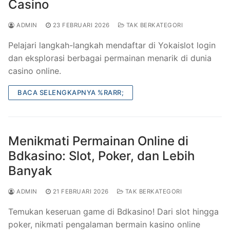
Casino
ADMIN
23 FEBRUARI 2026
TAK BERKATEGORI
Pelajari langkah-langkah mendaftar di Yokaislot login
dan eksplorasi berbagai permainan menarik di dunia
casino online.
BACA SELENGKAPNYA %RARR;
Menikmati Permainan Online di
Bdkasino: Slot, Poker, dan Lebih
Banyak
ADMIN
21 FEBRUARI 2026
TAK BERKATEGORI
Temukan keseruan game di Bdkasino! Dari slot hingga
poker, nikmati pengalaman bermain kasino online