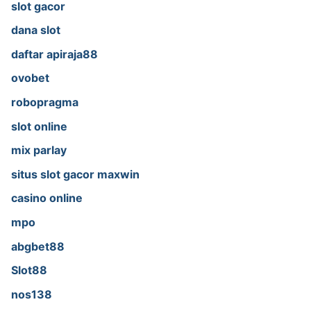
slot gacor
dana slot
daftar apiraja88
ovobet
robopragma
slot online
mix parlay
situs slot gacor maxwin
casino online
mpo
abgbet88
Slot88
nos138