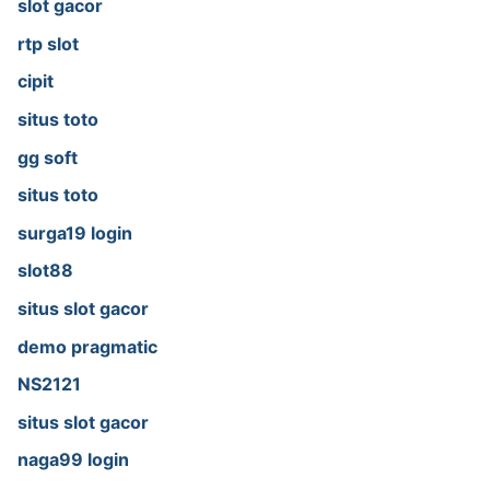
slot gacor
rtp slot
cipit
situs toto
gg soft
situs toto
surga19 login
slot88
situs slot gacor
demo pragmatic
NS2121
situs slot gacor
naga99 login