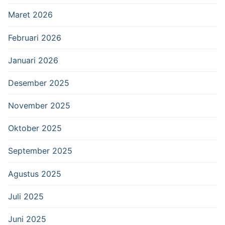
Maret 2026
Februari 2026
Januari 2026
Desember 2025
November 2025
Oktober 2025
September 2025
Agustus 2025
Juli 2025
Juni 2025