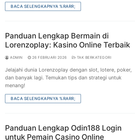
BACA SELENGKAPNYA %RARR;
Panduan Lengkap Bermain di
Lorenzoplay: Kasino Online Terbaik
ADMIN
26 FEBRUARI 2026
TAK BERKATEGORI
Jelajahi dunia Lorenzoplay dengan slot, lotere, poker,
dan banyak lagi. Temukan tips dan strategi untuk
menang!
BACA SELENGKAPNYA %RARR;
Panduan Lengkap Odin188 Login
untuk Pemain Casino Online