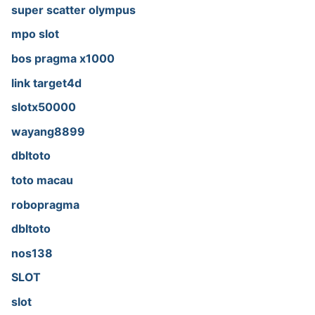
super scatter olympus
mpo slot
bos pragma x1000
link target4d
slotx50000
wayang8899
dbltoto
toto macau
robopragma
dbltoto
nos138
SLOT
slot