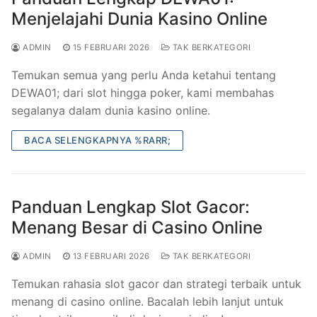
Menjelajahi Dunia Kasino Online
ADMIN
15 FEBRUARI 2026
TAK BERKATEGORI
Temukan semua yang perlu Anda ketahui tentang
DEWA01; dari slot hingga poker, kami membahas
segalanya dalam dunia kasino online.
BACA SELENGKAPNYA %RARR;
Panduan Lengkap Slot Gacor:
Menang Besar di Casino Online
ADMIN
13 FEBRUARI 2026
TAK BERKATEGORI
Temukan rahasia slot gacor dan strategi terbaik untuk
menang di casino online. Bacalah lebih lanjut untuk