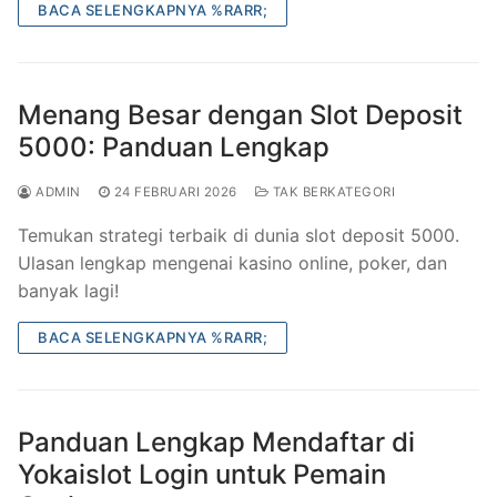
BACA SELENGKAPNYA %RARR;
Menang Besar dengan Slot Deposit
5000: Panduan Lengkap
ADMIN
24 FEBRUARI 2026
TAK BERKATEGORI
Temukan strategi terbaik di dunia slot deposit 5000.
Ulasan lengkap mengenai kasino online, poker, dan
banyak lagi!
BACA SELENGKAPNYA %RARR;
Panduan Lengkap Mendaftar di
Yokaislot Login untuk Pemain