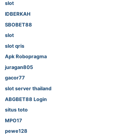
slot
IDBERKAH
SBOBET88
slot
slot qris
Apk Robopragma
juragan805
gacor77
slot server thailand
ABGBET88 Login
situs toto
MPO17
pewe128