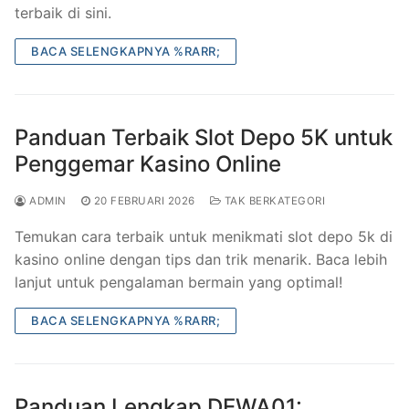
terbaik di sini.
BACA SELENGKAPNYA %RARR;
Panduan Terbaik Slot Depo 5K untuk
Penggemar Kasino Online
ADMIN
20 FEBRUARI 2026
TAK BERKATEGORI
Temukan cara terbaik untuk menikmati slot depo 5k di
kasino online dengan tips dan trik menarik. Baca lebih
lanjut untuk pengalaman bermain yang optimal!
BACA SELENGKAPNYA %RARR;
Panduan Lengkap DEWA01: