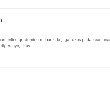
h
nan online qq domino menarik. Ia juga fokus pada keamana
dipercaya, situs…