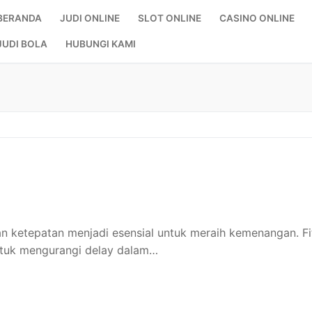
BERANDA
JUDI ONLINE
SLOT ONLINE
CASINO ONLINE
JUDI BOLA
HUBUNGI KAMI
an ketepatan menjadi esensial untuk meraih kemenangan. Fi
untuk mengurangi delay dalam…