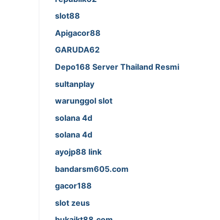
slot88
Apigacor88
GARUDA62
Depo168 Server Thailand Resmi
sultanplay
warunggol slot
solana 4d
solana 4d
ayojp88 link
bandarsm605.com
gacor188
slot zeus
bukajkt88.com