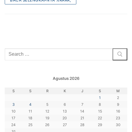
Cari:
Agustus 2026
S
S
R
K
J
S
M
1
2
3
4
5
6
7
8
9
10
11
12
13
14
15
16
17
18
19
20
21
22
23
24
25
26
27
28
29
30
31