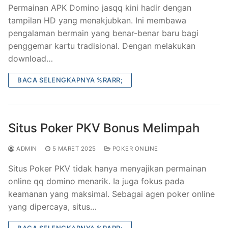
Permainan APK Domino jasqq kini hadir dengan
tampilan HD yang menakjubkan. Ini membawa
pengalaman bermain yang benar-benar baru bagi
penggemar kartu tradisional. Dengan melakukan
download…
BACA SELENGKAPNYA %RARR;
Situs Poker PKV Bonus Melimpah
ADMIN
5 MARET 2025
POKER ONLINE
Situs Poker PKV tidak hanya menyajikan permainan
online qq domino menarik. Ia juga fokus pada
keamanan yang maksimal. Sebagai agen poker online
yang dipercaya, situs…
BACA SELENGKAPNYA %RARR;