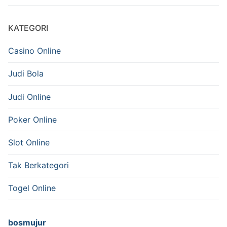
KATEGORI
Casino Online
Judi Bola
Judi Online
Poker Online
Slot Online
Tak Berkategori
Togel Online
bosmujur