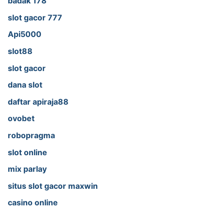
badak 178
slot gacor 777
Api5000
slot88
slot gacor
dana slot
daftar apiraja88
ovobet
robopragma
slot online
mix parlay
situs slot gacor maxwin
casino online