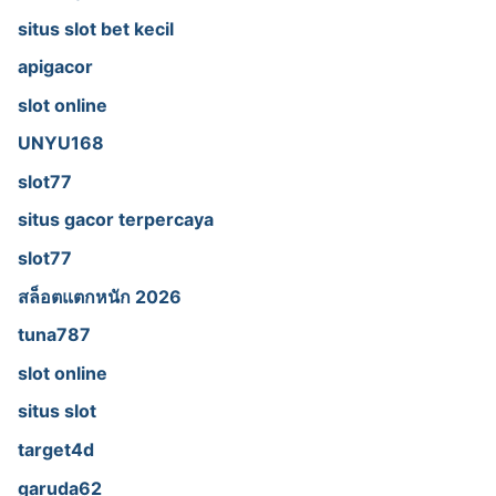
situs slot bet kecil
apigacor
slot online
UNYU168
slot77
situs gacor terpercaya
slot77
สล็อตแตกหนัก 2026
tuna787
slot online
situs slot
target4d
garuda62