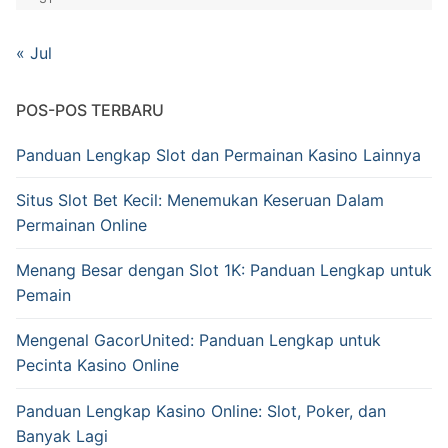
« Jul
POS-POS TERBARU
Panduan Lengkap Slot dan Permainan Kasino Lainnya
Situs Slot Bet Kecil: Menemukan Keseruan Dalam
Permainan Online
Menang Besar dengan Slot 1K: Panduan Lengkap untuk
Pemain
Mengenal GacorUnited: Panduan Lengkap untuk
Pecinta Kasino Online
Panduan Lengkap Kasino Online: Slot, Poker, dan
Banyak Lagi