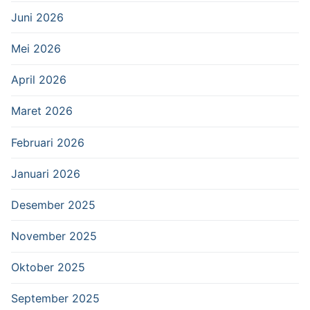
Juni 2026
Mei 2026
April 2026
Maret 2026
Februari 2026
Januari 2026
Desember 2025
November 2025
Oktober 2025
September 2025