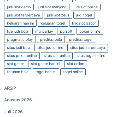
judi slot demo
judi slot mahjong
judi slot online
judi slot terpercaya
judi slot zeus
judi togel
keluaran hari ini
keluaran togel
link slot gacor
live judi bola
mix parlay
pg soft
poker online
pragmatic play
prediksi bola
prediksi togel
situs judi bola
situs judi online
situs judi terpercaya
situs poker online
situs slot online
situs togel online
slot gacor
slot gacor hari ini
slot online
taruhan bola
togel hari ini
togel online
ARSIP
Agustus 2026
Juli 2026