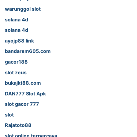
warunggol slot
solana 4d
solana 4d
ayojp88 link
bandarsm605.com
gacor188
slot zeus
bukajkt88.com
DAN777 Slot Apk
slot gacor 777
slot
Rajatoto88
slot online terpercaya