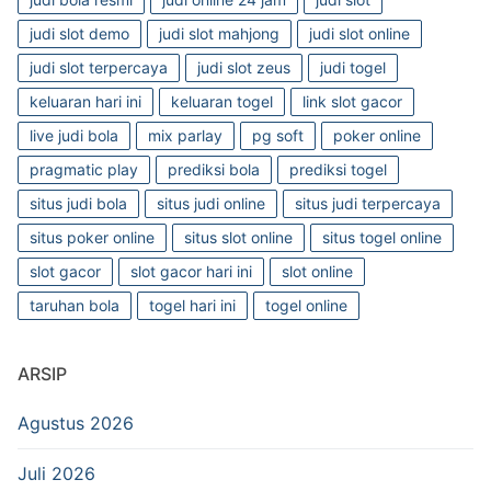
judi slot demo
judi slot mahjong
judi slot online
judi slot terpercaya
judi slot zeus
judi togel
keluaran hari ini
keluaran togel
link slot gacor
live judi bola
mix parlay
pg soft
poker online
pragmatic play
prediksi bola
prediksi togel
situs judi bola
situs judi online
situs judi terpercaya
situs poker online
situs slot online
situs togel online
slot gacor
slot gacor hari ini
slot online
taruhan bola
togel hari ini
togel online
ARSIP
Agustus 2026
Juli 2026