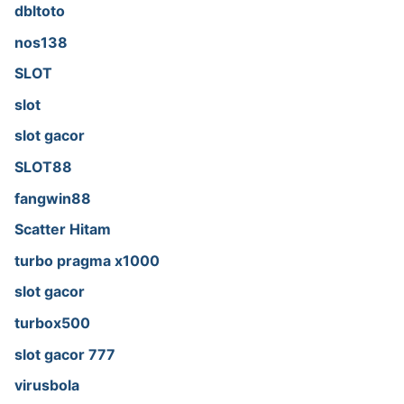
dbltoto
nos138
SLOT
slot
slot gacor
SLOT88
fangwin88
Scatter Hitam
turbo pragma x1000
slot gacor
turbox500
slot gacor 777
virusbola