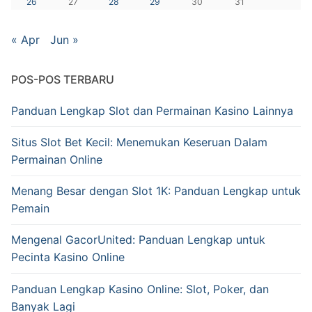
26
27
28
29
30
31
« Apr
Jun »
POS-POS TERBARU
Panduan Lengkap Slot dan Permainan Kasino Lainnya
Situs Slot Bet Kecil: Menemukan Keseruan Dalam
Permainan Online
Menang Besar dengan Slot 1K: Panduan Lengkap untuk
Pemain
Mengenal GacorUnited: Panduan Lengkap untuk
Pecinta Kasino Online
Panduan Lengkap Kasino Online: Slot, Poker, dan
Banyak Lagi