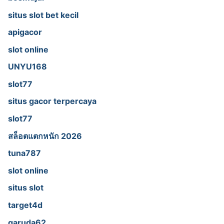
situs slot bet kecil
apigacor
slot online
UNYU168
slot77
situs gacor terpercaya
slot77
สล็อตแตกหนัก 2026
tuna787
slot online
situs slot
target4d
garuda62