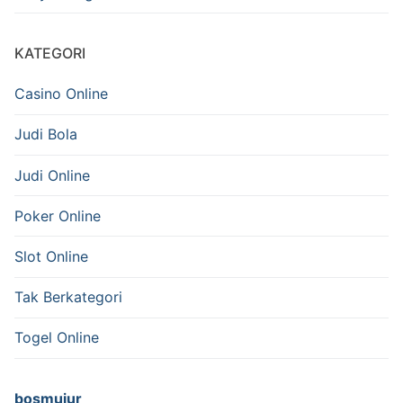
KATEGORI
Casino Online
Judi Bola
Judi Online
Poker Online
Slot Online
Tak Berkategori
Togel Online
bosmujur