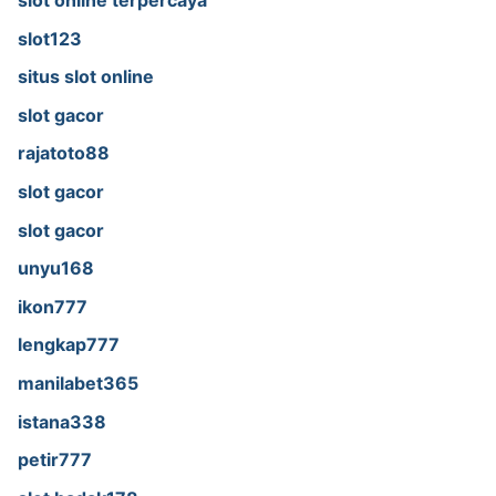
slot online terpercaya
slot123
situs slot online
slot gacor
rajatoto88
slot gacor
slot gacor
unyu168
ikon777
lengkap777
manilabet365
istana338
petir777