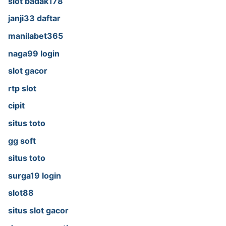
slot badak178
janji33 daftar
manilabet365
naga99 login
slot gacor
rtp slot
cipit
situs toto
gg soft
situs toto
surga19 login
slot88
situs slot gacor