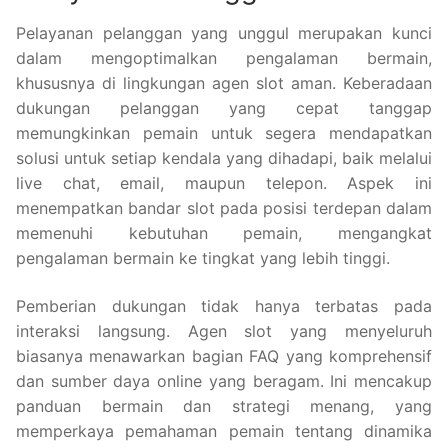
Pelayanan pelanggan yang unggul merupakan kunci
dalam mengoptimalkan pengalaman bermain,
khususnya di lingkungan agen slot aman. Keberadaan
dukungan pelanggan yang cepat tanggap
memungkinkan pemain untuk segera mendapatkan
solusi untuk setiap kendala yang dihadapi, baik melalui
live chat, email, maupun telepon. Aspek ini
menempatkan bandar slot pada posisi terdepan dalam
memenuhi kebutuhan pemain, mengangkat
pengalaman bermain ke tingkat yang lebih tinggi.
Pemberian dukungan tidak hanya terbatas pada
interaksi langsung. Agen slot yang menyeluruh
biasanya menawarkan bagian FAQ yang komprehensif
dan sumber daya online yang beragam. Ini mencakup
panduan bermain dan strategi menang, yang
memperkaya pemahaman pemain tentang dinamika