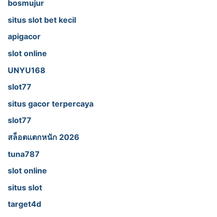
bosmujur
situs slot bet kecil
apigacor
slot online
UNYU168
slot77
situs gacor terpercaya
slot77
สล็อตแตกหนัก 2026
tuna787
slot online
situs slot
target4d