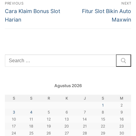
Navigasi
PREVIOUS
NEXT
pos
Previous
Next
Cara Klaim Bonus Slot
Fitur Slot Bikin Auto
post:
post:
Harian
Maxwin
Cari:
Agustus 2026
S
S
R
K
J
S
M
1
2
3
4
5
6
7
8
9
10
11
12
13
14
15
16
17
18
19
20
21
22
23
24
25
26
27
28
29
30