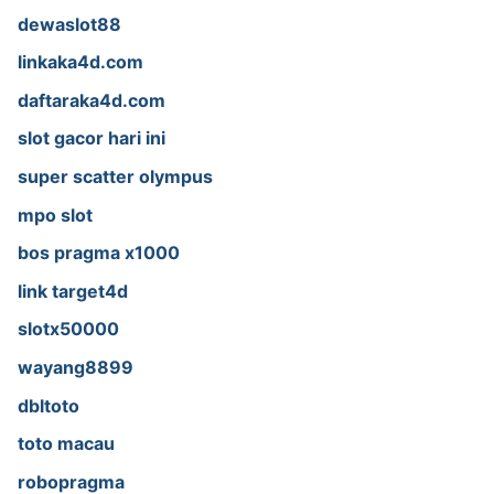
dewaslot88
linkaka4d.com
daftaraka4d.com
slot gacor hari ini
super scatter olympus
mpo slot
bos pragma x1000
link target4d
slotx50000
wayang8899
dbltoto
toto macau
robopragma