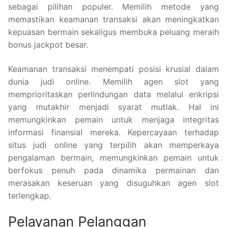
sebagai pilihan populer. Memilih metode yang
memastikan keamanan transaksi akan meningkatkan
kepuasan bermain sekaligus membuka peluang meraih
bonus jackpot besar.
Keamanan transaksi menempati posisi krusial dalam
dunia judi online. Memilih agen slot yang
memprioritaskan perlindungan data melalui enkripsi
yang mutakhir menjadi syarat mutlak. Hal ini
memungkinkan pemain untuk menjaga integritas
informasi finansial mereka. Kepercayaan terhadap
situs judi online yang terpilih akan memperkaya
pengalaman bermain, memungkinkan pemain untuk
berfokus penuh pada dinamika permainan dan
merasakan keseruan yang disuguhkan agen slot
terlengkap.
Pelayanan Pelanggan