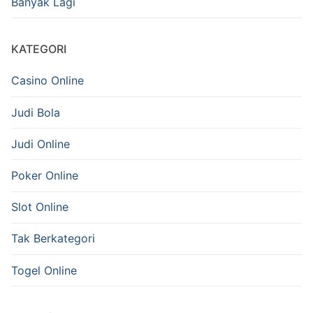
Banyak Lagi
KATEGORI
Casino Online
Judi Bola
Judi Online
Poker Online
Slot Online
Tak Berkategori
Togel Online