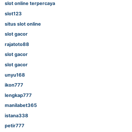
slot online terpercaya
slot123
situs slot online
slot gacor
rajatoto88
slot gacor
slot gacor
unyu168
ikon777
lengkap777
manilabet365
istana338
petir777