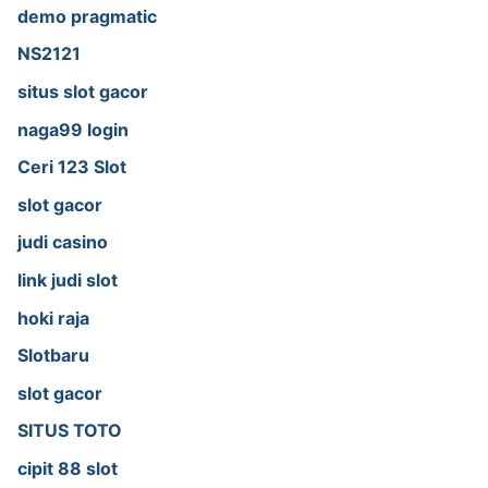
demo pragmatic
NS2121
situs slot gacor
naga99 login
Ceri 123 Slot
slot gacor
judi casino
link judi slot
hoki raja
Slotbaru
slot gacor
SITUS TOTO
cipit 88 slot