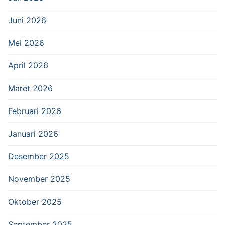
Juni 2026
Mei 2026
April 2026
Maret 2026
Februari 2026
Januari 2026
Desember 2025
November 2025
Oktober 2025
September 2025