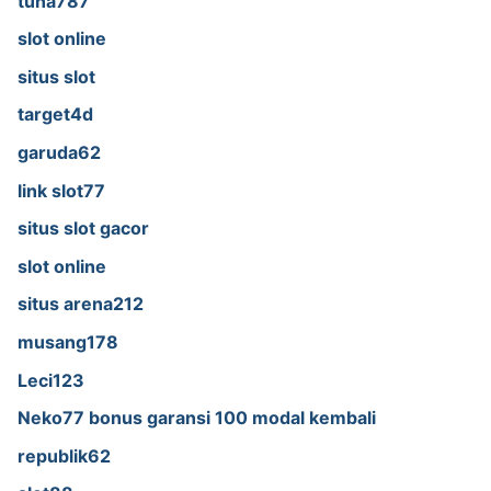
tuna787
slot online
situs slot
target4d
garuda62
link slot77
situs slot gacor
slot online
situs arena212
musang178
Leci123
Neko77 bonus garansi 100 modal kembali
republik62