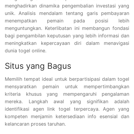
menghadirkan dinamika pengembalian investasi yang
unik. Analisis mendalam tentang garis pembayaran
menempatkan pemain pada posisi lebih
menguntungkan. Keterlibatan ini membangun fondasi
bagi pengambilan keputusan yang lebih informasi dan
meningkatkan kepercayaan diri dalam menavigasi
dunia togel online.
Situs yang Bagus
Memilih tempat ideal untuk berpartisipasi dalam togel
mensyaratkan pemain untuk mempertimbangkan
kriteria khusus yang mempengaruhi pengalaman
mereka. Langkah awal yang signifikan adalah
identifikasi agen link togel terpercaya. Agen yang
kompeten menjamin ketersediaan info esensial dan
kelancaran proses taruhan.