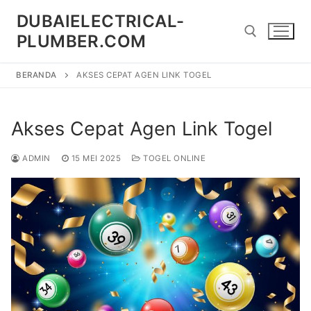
Lompat
DUBAIELECTRICAL-
ke
PLUMBER.COM
konten
BERANDA
AKSES CEPAT AGEN LINK TOGEL
Cari:
Akses Cepat Agen Link Togel
ADMIN
15 MEI 2025
TOGEL ONLINE