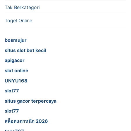
Tak Berkategori
Togel Online
bosmujur
situs slot bet kecil
apigacor
slot online
UNYU168
slot77
situs gacor terpercaya
slot77
สล็อตแตกหนัก 2026