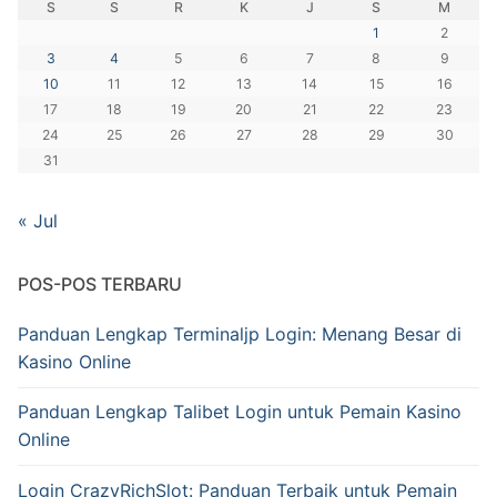
S
S
R
K
J
S
M
1
2
3
4
5
6
7
8
9
10
11
12
13
14
15
16
17
18
19
20
21
22
23
24
25
26
27
28
29
30
31
« Jul
POS-POS TERBARU
Panduan Lengkap Terminaljp Login: Menang Besar di
Kasino Online
Panduan Lengkap Talibet Login untuk Pemain Kasino
Online
Login CrazyRichSlot: Panduan Terbaik untuk Pemain