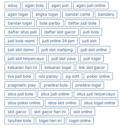
aduq
agen bola
agen judi
agen judi online
agen togel
angka togel
bandar ceme
bandarq
bandar togel
bola parlay
daftar judi bola
daftar situs judi
daftar slot gacor
judi bola
judi bola resmi
judi online 24 jam
judi slot
judi slot demo
judi slot mahjong
judi slot online
judi slot terpercaya
judi slot zeus
judi togel
keluaran hari ini
keluaran togel
link slot gacor
live judi bola
mix parlay
pg soft
poker online
pragmatic play
prediksi bola
prediksi togel
situs judi bola
situs judi online
situs judi terpercaya
situs poker online
situs slot online
situs togel online
slot gacor
slot gacor hari ini
slot online
taruhan bola
togel hari ini
togel online