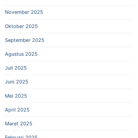
November 2025
Oktober 2025
September 2025
Agustus 2025
Juli 2025
Juni 2025
Mei 2025
April 2025
Maret 2025
Februari 2025