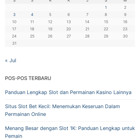
S
S
R
K
J
S
M
1
2
3
4
5
6
7
8
9
10
11
12
13
14
15
16
17
18
19
20
21
22
23
24
25
26
27
28
29
30
31
« Jul
POS-POS TERBARU
Panduan Lengkap Slot dan Permainan Kasino Lainnya
Situs Slot Bet Kecil: Menemukan Keseruan Dalam
Permainan Online
Menang Besar dengan Slot 1K: Panduan Lengkap untuk
Pemain