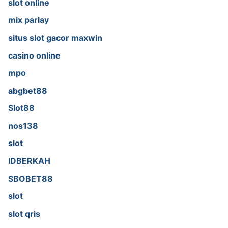
slot online
mix parlay
situs slot gacor maxwin
casino online
mpo
abgbet88
Slot88
nos138
slot
IDBERKAH
SBOBET88
slot
slot qris