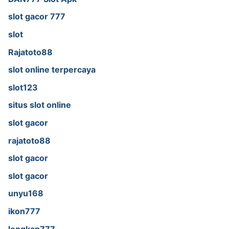
slot gacor 777
slot
Rajatoto88
slot online terpercaya
slot123
situs slot online
slot gacor
rajatoto88
slot gacor
slot gacor
unyu168
ikon777
lengkap777