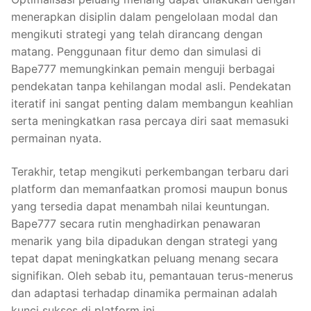
menerapkan disiplin dalam pengelolaan modal dan
mengikuti strategi yang telah dirancang dengan
matang. Penggunaan fitur demo dan simulasi di
Bape777 memungkinkan pemain menguji berbagai
pendekatan tanpa kehilangan modal asli. Pendekatan
iteratif ini sangat penting dalam membangun keahlian
serta meningkatkan rasa percaya diri saat memasuki
permainan nyata.
Terakhir, tetap mengikuti perkembangan terbaru dari
platform dan memanfaatkan promosi maupun bonus
yang tersedia dapat menambah nilai keuntungan.
Bape777 secara rutin menghadirkan penawaran
menarik yang bila dipadukan dengan strategi yang
tepat dapat meningkatkan peluang menang secara
signifikan. Oleh sebab itu, pemantauan terus-menerus
dan adaptasi terhadap dinamika permainan adalah
kunci sukses di platform ini.