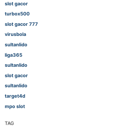
slot gacor
turbox500
slot gacor 777
virusbola
sultanlido
liga365
sultanlido
slot gacor
sultanlido
target4d
mpo slot
TAG