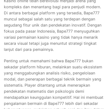
Kasino online telah berevolusi menjadi arena yang
kompleks dan menantang bagi para penjudi modern.
Di antara berbagai platform yang tersedia, Bape777
muncul sebagai salah satu yang terdepan dengan
segudang fitur unik dan pendekatan inovatif. Dengan
fokus pada pasar Indonesia, Bape777 menyuguhkan
variasi permainan kasino yang tidak hanya menarik
secara visual tetapi juga menuntut strategi tingkat
lanjut dari para pemainnya.
Penting untuk memahami bahwa Bape777 bukan
sekadar platform hiburan, melainkan suatu ekosistem
yang menggabungkan analisis risiko, pengelolaan
modal, dan penerapan berbagai teknik bermain yang
sistematis. Player ditantang untuk menerapkan
pendekatan matematis dan psikologis demi
mendapatkan keunggulan kompetitif. Hal ini membuat
pengalaman bermain di Bape777 lebih dari sekadar