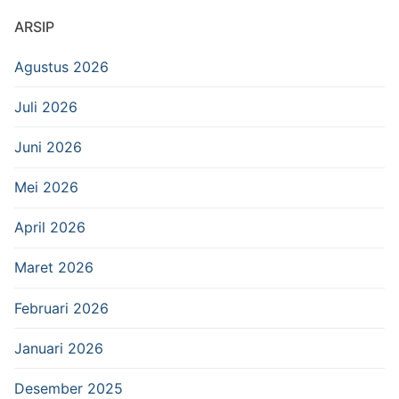
ARSIP
Agustus 2026
Juli 2026
Juni 2026
Mei 2026
April 2026
Maret 2026
Februari 2026
Januari 2026
Desember 2025