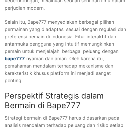
keberuntungan, melainkan sebuah seni dan ilmu dalam
perjudian modern.
Selain itu, Bape777 menyediakan berbagai pilihan
permainan yang diadaptasi sesuai dengan regulasi dan
preferensi pemain di Indonesia. Fitur interaktif dan
antarmuka pengguna yang intuitif memungkinkan
pemain untuk menjelajahi berbagai peluang dengan
bape777
nyaman dan aman. Oleh karena itu,
pemahaman mendalam terhadap mekanisme dan
karakteristik khusus platform ini menjadi sangat
penting.
Perspektif Strategis dalam
Bermain di Bape777
Strategi bermain di Bape777 harus didasarkan pada
analisis mendalam terhadap peluang dan risiko setiap