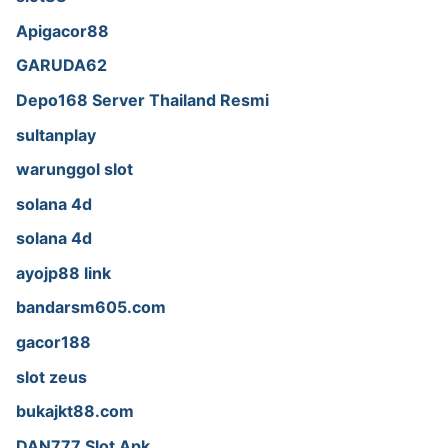
Apigacor88
GARUDA62
Depo168 Server Thailand Resmi
sultanplay
warunggol slot
solana 4d
solana 4d
ayojp88 link
bandarsm605.com
gacor188
slot zeus
bukajkt88.com
DAN777 Slot Apk