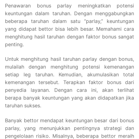
Penawaran bonus parlay meningkatkan potensi
keuntungan dalam taruhan. Dengan menggabungkan
beberapa taruhan dalam satu “parlay,” keuntungan
yang didapat bettor bisa lebih besar. Memahami cara
menghitung hasil taruhan dengan faktor bonus sangat
penting.
Untuk menghitung hasil taruhan parlay dengan bonus,
mulailah dengan menghitung potensi kemenangan
setiap leg taruhan. Kemudian, akumulasikan total
kemenangan tersebut. Terapkan faktor bonus dari
penyedia layanan. Dengan cara ini, akan terlihat
berapa banyak keuntungan yang akan didapatkan jika
taruhan sukses.
Banyak bettor mendapat keuntungan besar dari bonus
parlay, yang menunjukkan pentingnya strategi dan
pengelolaan risiko. Misalnya, beberapa bettor meraih