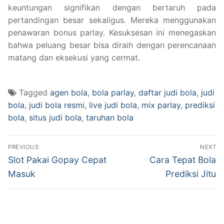
keuntungan signifikan dengan bertaruh pada
pertandingan besar sekaligus. Mereka menggunakan
penawaran bonus parlay. Kesuksesan ini menegaskan
bahwa peluang besar bisa diraih dengan perencanaan
matang dan eksekusi yang cermat.
Tagged
agen bola
,
bola parlay
,
daftar judi bola
,
judi
bola
,
judi bola resmi
,
live judi bola
,
mix parlay
,
prediksi
bola
,
situs judi bola
,
taruhan bola
Navigasi
PREVIOUS
NEXT
pos
Previous
Next
Slot Pakai Gopay Cepat
Cara Tepat Bola
post:
post:
Masuk
Prediksi Jitu