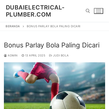
Lompat
DUBAIELECTRICAL-
ke
PLUMBER.COM
konten
BERANDA
BONUS PARLAY BOLA PALING DICARI
Cari:
Bonus Parlay Bola Paling Dicari
ADMIN
13 APRIL 2025
JUDI BOLA