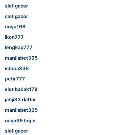
slot gacor
slot gacor
unyu168
ikon777
lengkap777
manilabet365
istana338
petir777
slot badak178
janji33 daftar
manilabet365
naga99 login
slot gacor