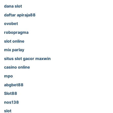
dana slot
daftar apiraja88
ovobet
robopragma
slot online
mix parlay
situs slot gacor maxwin
casino online
mpo
abgbet88
Slot88
nos138
slot