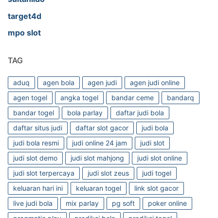
target4d
mpo slot
TAG
aduq
agen bola
agen judi
agen judi online
agen togel
angka togel
bandar ceme
bandarq
bandar togel
bola parlay
daftar judi bola
daftar situs judi
daftar slot gacor
judi bola
judi bola resmi
judi online 24 jam
judi slot
judi slot demo
judi slot mahjong
judi slot online
judi slot terpercaya
judi slot zeus
judi togel
keluaran hari ini
keluaran togel
link slot gacor
live judi bola
mix parlay
pg soft
poker online