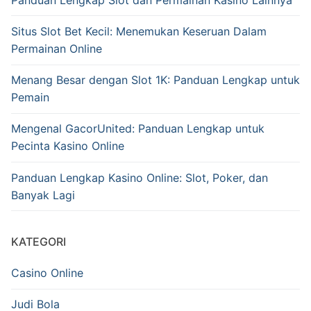
Situs Slot Bet Kecil: Menemukan Keseruan Dalam
Permainan Online
Menang Besar dengan Slot 1K: Panduan Lengkap untuk
Pemain
Mengenal GacorUnited: Panduan Lengkap untuk
Pecinta Kasino Online
Panduan Lengkap Kasino Online: Slot, Poker, dan
Banyak Lagi
KATEGORI
Casino Online
Judi Bola