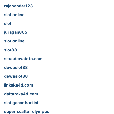
rajabandar123
slot online
slot
juragan805
slot online
slot88
situsdewatoto.com
dewaslot88
dewaslot88
linkaka4d.com
daftaraka4d.com
slot gacor hari ini
super scatter olympus