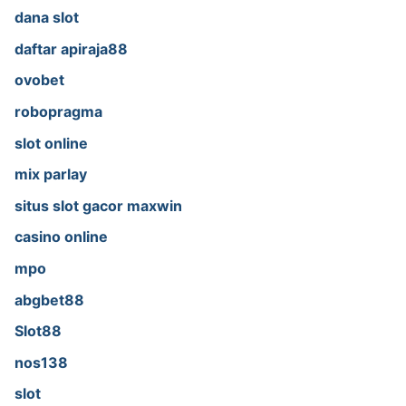
dana slot
daftar apiraja88
ovobet
robopragma
slot online
mix parlay
situs slot gacor maxwin
casino online
mpo
abgbet88
Slot88
nos138
slot