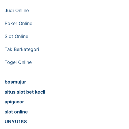
Judi Online
Poker Online
Slot Online
Tak Berkategori
Togel Online
bosmujur
situs slot bet kecil
apigacor
slot online
UNYU168