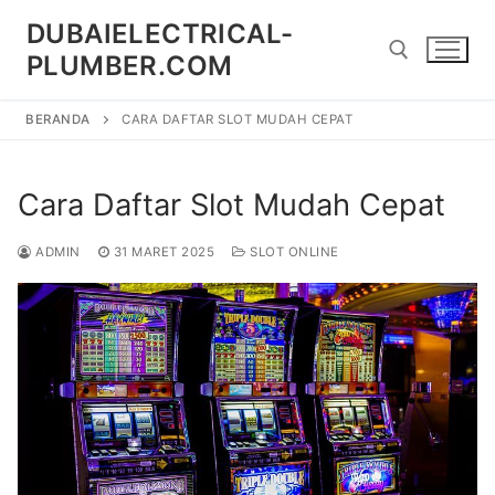
Lompat
DUBAIELECTRICAL-
ke
PLUMBER.COM
konten
BERANDA
CARA DAFTAR SLOT MUDAH CEPAT
Cari:
Cara Daftar Slot Mudah Cepat
ADMIN
31 MARET 2025
SLOT ONLINE