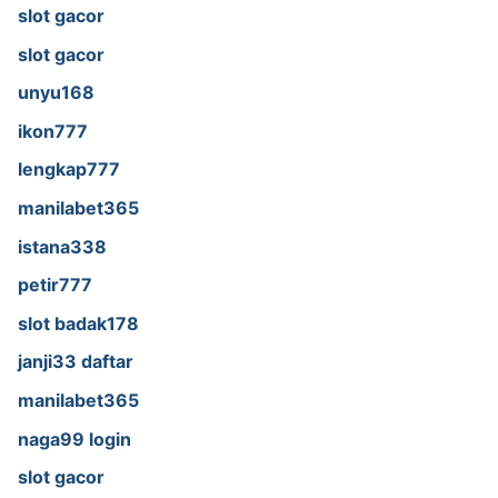
slot gacor
slot gacor
unyu168
ikon777
lengkap777
manilabet365
istana338
petir777
slot badak178
janji33 daftar
manilabet365
naga99 login
slot gacor