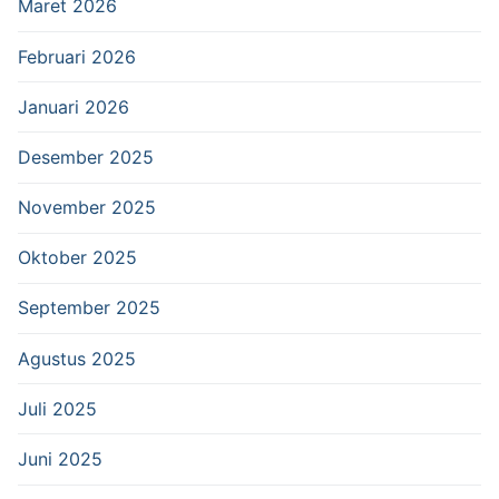
Maret 2026
Februari 2026
Januari 2026
Desember 2025
November 2025
Oktober 2025
September 2025
Agustus 2025
Juli 2025
Juni 2025