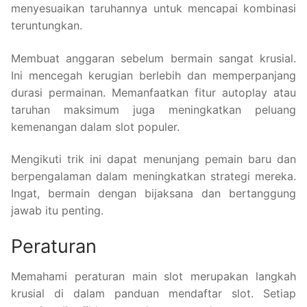
menyesuaikan taruhannya untuk mencapai kombinasi
teruntungkan.
Membuat anggaran sebelum bermain sangat krusial.
Ini mencegah kerugian berlebih dan memperpanjang
durasi permainan. Memanfaatkan fitur autoplay atau
taruhan maksimum juga meningkatkan peluang
kemenangan dalam slot populer.
Mengikuti trik ini dapat menunjang pemain baru dan
berpengalaman dalam meningkatkan strategi mereka.
Ingat, bermain dengan bijaksana dan bertanggung
jawab itu penting.
Peraturan
Memahami peraturan main slot merupakan langkah
krusial di dalam panduan mendaftar slot. Setiap