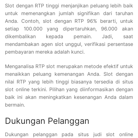
Slot dengan RTP tinggi menjanjikan peluang lebih baik
untuk memenangkan jumlah signifikan dari taruhan
Anda. Contoh, slot dengan RTP 96% berarti, untuk
setiap 100.000 yang dipertaruhkan, 96.000 akan
dikembalikan kepada pemain. Jadi, saat
mendambakan agen slot unggul, verifikasi persentase
pembayaran mereka adalah kunci.
Menganalisa RTP slot merupakan metode efektif untuk
menaikkan peluang kemenangan Anda. Slot dengan
nilai RTP yang lebih tinggi biasanya tersedia di situs
slot online terkini. Pilihan yang diinformasikan dengan
baik ini akan meningkatkan kesenangan Anda dalam
bermain.
Dukungan Pelanggan
Dukungan pelanggan pada situs judi slot online