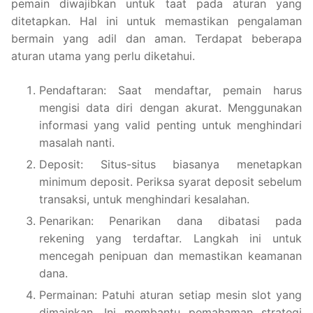
pemain diwajibkan untuk taat pada aturan yang
ditetapkan. Hal ini untuk memastikan pengalaman
bermain yang adil dan aman. Terdapat beberapa
aturan utama yang perlu diketahui.
Pendaftaran: Saat mendaftar, pemain harus
mengisi data diri dengan akurat. Menggunakan
informasi yang valid penting untuk menghindari
masalah nanti.
Deposit: Situs-situs biasanya menetapkan
minimum deposit. Periksa syarat deposit sebelum
transaksi, untuk menghindari kesalahan.
Penarikan: Penarikan dana dibatasi pada
rekening yang terdaftar. Langkah ini untuk
mencegah penipuan dan memastikan keamanan
dana.
Permainan: Patuhi aturan setiap mesin slot yang
dimainkan. Ini membantu pemahaman strategi