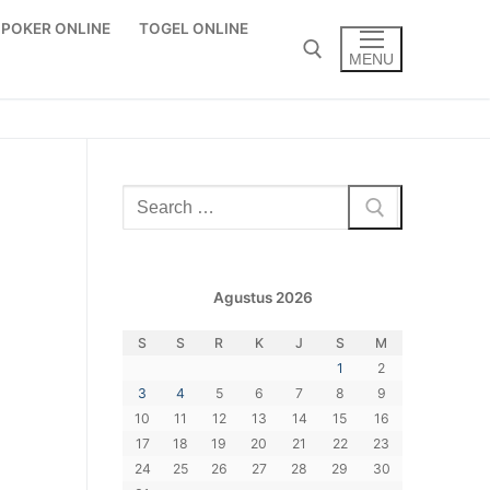
POKER ONLINE
TOGEL ONLINE
MENU
Cari:
Cari:
Agustus 2026
S
S
R
K
J
S
M
1
2
3
4
5
6
7
8
9
10
11
12
13
14
15
16
17
18
19
20
21
22
23
24
25
26
27
28
29
30