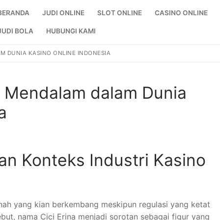
BERANDA
JUDI ONLINE
SLOT ONLINE
CASINO ONLINE
JUDI BOLA
HUBUNGI KAMI
M DUNIA KASINO ONLINE INDONESIA
an Mendalam dalam Dunia
a
dan Konteks Industri Kasino
anah yang kian berkembang meskipun regulasi yang ketat
but, nama Cici Erina menjadi sorotan sebagai figur yang