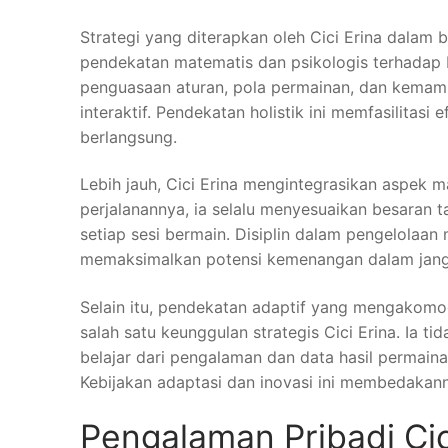
Strategi yang diterapkan oleh Cici Erina dalam 
pendekatan matematis dan psikologis terhadap
penguasaan aturan, pola permainan, dan kemam
interaktif. Pendekatan holistik ini memfasilitas
berlangsung.
Lebih jauh, Cici Erina mengintegrasikan aspek 
perjalanannya, ia selalu menyesuaikan besaran 
setiap sesi bermain. Disiplin dalam pengelolaan
memaksimalkan potensi kemenangan dalam jang
Selain itu, pendekatan adaptif yang mengakomod
salah satu keunggulan strategis Cici Erina. Ia t
belajar dari pengalaman dan data hasil permain
Kebijakan adaptasi dan inovasi ini membedakannya
Pengalaman Pribadi Ci