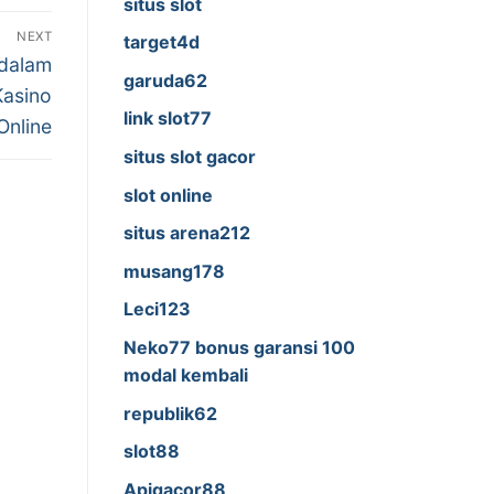
situs slot
NEXT
target4d
ndalam
garuda62
Kasino
link slot77
Online
situs slot gacor
slot online
situs arena212
musang178
Leci123
Neko77 bonus garansi 100
modal kembali
republik62
slot88
Apigacor88