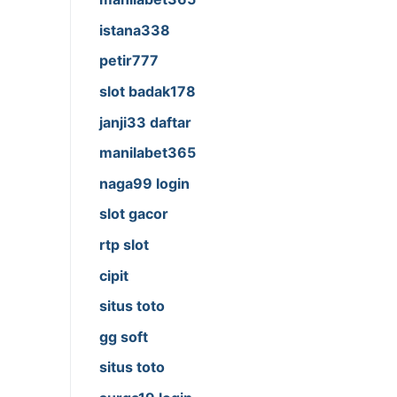
istana338
petir777
slot badak178
janji33 daftar
manilabet365
naga99 login
slot gacor
rtp slot
cipit
situs toto
gg soft
situs toto