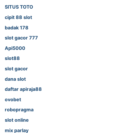
SITUS TOTO
cipit 88 slot
badak 178
slot gacor 777
Api5000
slot88
slot gacor
dana slot
daftar apiraja88
ovobet
robopragma
slot online
mix parlay