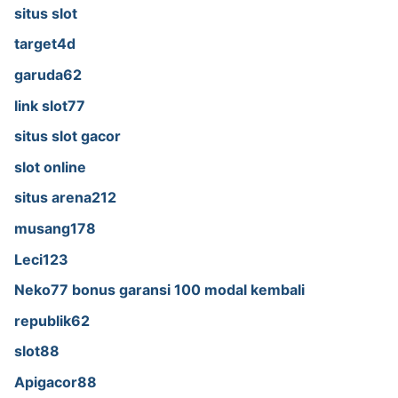
situs slot
target4d
garuda62
link slot77
situs slot gacor
slot online
situs arena212
musang178
Leci123
Neko77 bonus garansi 100 modal kembali
republik62
slot88
Apigacor88