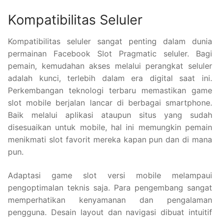
Kompatibilitas Seluler
Kompatibilitas seluler sangat penting dalam dunia
permainan Facebook Slot Pragmatic seluler. Bagi
pemain, kemudahan akses melalui perangkat seluler
adalah kunci, terlebih dalam era digital saat ini.
Perkembangan teknologi terbaru memastikan game
slot mobile berjalan lancar di berbagai smartphone.
Baik melalui aplikasi ataupun situs yang sudah
disesuaikan untuk mobile, hal ini memungkin pemain
menikmati slot favorit mereka kapan pun dan di mana
pun.
Adaptasi game slot versi mobile melampaui
pengoptimalan teknis saja. Para pengembang sangat
memperhatikan kenyamanan dan pengalaman
pengguna. Desain layout dan navigasi dibuat intuitif