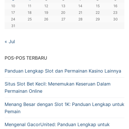
10
11
12
13
14
15
16
17
18
19
20
21
22
23
24
25
26
27
28
29
30
31
« Jul
POS-POS TERBARU
Panduan Lengkap Slot dan Permainan Kasino Lainnya
Situs Slot Bet Kecil: Menemukan Keseruan Dalam
Permainan Online
Menang Besar dengan Slot 1K: Panduan Lengkap untuk
Pemain
Mengenal GacorUnited: Panduan Lengkap untuk