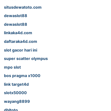
situsdewatoto.com
dewaslot88
dewaslot88
linkaka4d.com
daftaraka4d.com
slot gacor hari ini
super scatter olympus
mpo slot
bos pragma x1000
link target4d
slotx50000
wayang8899
dbltoto