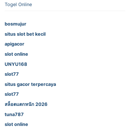
Togel Online
bosmujur
situs slot bet kecil
apigacor
slot online
UNYU168
slot77
situs gacor terpercaya
slot77
สล็อตแตกหนัก 2026
tuna787
slot online