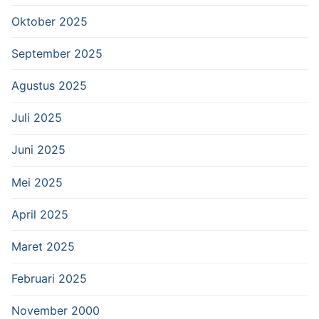
Oktober 2025
September 2025
Agustus 2025
Juli 2025
Juni 2025
Mei 2025
April 2025
Maret 2025
Februari 2025
November 2000