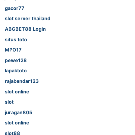
gacor77
slot server thailand
ABGBET88 Login
situs toto
MPO17
pewe128
lapaktoto
rajabandar123
slot online
slot
juragan805
slot online
slot88