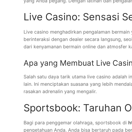
yang Anda pegang. Dengan latihan dan pengala
Live Casino: Sensasi Se
Live casino menghadirkan pengalaman bermain y
berinteraksi dengan dealer secara langsung, seol
dari kenyamanan bermain online dan atmosfer k
Apa yang Membuat Live Casin
Salah satu daya tarik utama live casino adalah 
lain. Ini menciptakan suasana yang lebih menda
rasakan adrenalin yang mengalir.
Sportsbook: Taruhan 
Bagi para penggemar olahraga, sportsbook di
h
pengetahuan Anda. Anda bisa bertaruh pada berb