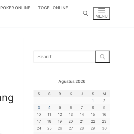
POKER ONLINE
TOGEL ONLINE
MENU
Cari:
Cari:
Agustus 2026
ang
S
S
R
K
J
S
M
1
2
3
4
5
6
7
8
9
10
11
12
13
14
15
16
17
18
19
20
21
22
23
24
25
26
27
28
29
30
,