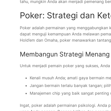
tahu, mungkin Anda akan menjadi pemenang ber
Poker: Strategi dan Ke
Poker adalah permainan yang menggabungkan k
dapat menguji kemampuan Anda melawan pemain l
Hold’em dan Omaha, poker menawarkan tantanga
Membangun Strategi Menang
Untuk menjadi pemain poker yang sukses, Anda pe
Kenali musuh Anda; amati gaya bermain me
Jangan bermain terlalu banyak tangan; pili
Manajemen chip yang baik sangat penting 
Ingat, poker adalah permainan psikologi. Anda