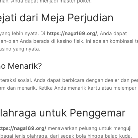
man, Anda dapat menjadi master poker.
jati dari Meja Perjudian
ang lebih nyata. Di
https://naga169.org/
, Anda dapat
ah-olah Anda berada di kasino fisik. Ini adalah kombinasi t
asino yang nyata.
o Menarik?
interaksi sosial. Anda dapat berbicara dengan dealer dan p
lam dan menarik. Ketika Anda menarik kartu atau melempar
Olahraga untuk Penggemar
ttps://naga169.org/
menawarkan peluang untuk menguji
agai jenis olahraga, dari sepak bola hingga balap kuda.