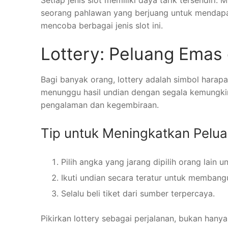
seorang pahlawan yang berjuang untuk mendapatk
mencoba berbagai jenis slot ini.
Lottery: Peluang Emas
Bagi banyak orang, lottery adalah simbol harapa
menunggu hasil undian dengan segala kemungkin
pengalaman dan kegembiraan.
Tip untuk Meningkatkan Pelu
Pilih angka yang jarang dipilih orang lain
Ikuti undian secara teratur untuk membang
Selalu beli tiket dari sumber terpercaya.
Pikirkan lottery sebagai perjalanan, bukan hanya