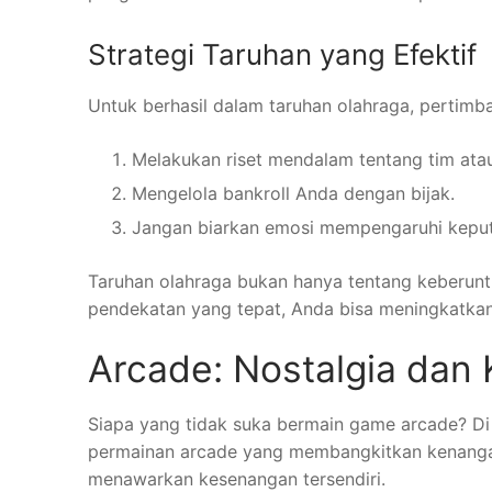
Strategi Taruhan yang Efektif
Untuk berhasil dalam taruhan olahraga, pertimb
Melakukan riset mendalam tentang tim atau
Mengelola bankroll Anda dengan bijak.
Jangan biarkan emosi mempengaruhi keput
Taruhan olahraga bukan hanya tentang keberuntu
pendekatan yang tepat, Anda bisa meningkatkan
Arcade: Nostalgia dan
Siapa yang tidak suka bermain game arcade? D
permainan arcade yang membangkitkan kenangan 
menawarkan kesenangan tersendiri.