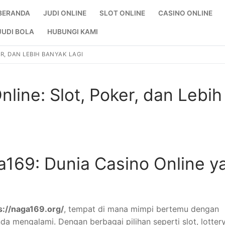
BERANDA
JUDI ONLINE
SLOT ONLINE
CASINO ONLINE
JUDI BOLA
HUBUNGI KAMI
R, DAN LEBIH BANYAK LAGI
nline: Slot, Poker, dan Lebih
a169: Dunia Casino Online y
s://naga169.org/
, tempat di mana mimpi bertemu dengan
da mengalami. Dengan berbagai pilihan seperti slot, lottery