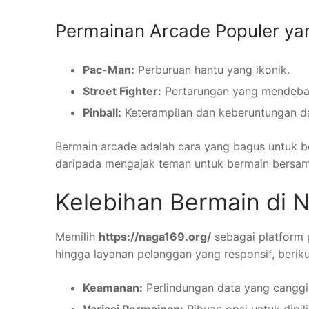
Permainan Arcade Populer ya
Pac-Man:
Perburuan hantu yang ikonik.
Street Fighter:
Pertarungan yang mendeba
Pinball:
Keterampilan dan keberuntungan da
Bermain arcade adalah cara yang bagus untuk ber
daripada mengajak teman untuk bermain bersa
Kelebihan Bermain di 
Memilih
https://naga169.org/
sebagai platform
hingga layanan pelanggan yang responsif, berik
Keamanan:
Perlindungan data yang canggi
Variasi Permainan:
Ribuan opsi untuk dipili