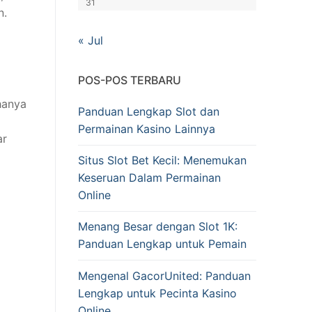
31
n.
« Jul
POS-POS TERBARU
hanya
Panduan Lengkap Slot dan
Permainan Kasino Lainnya
ar
Situs Slot Bet Kecil: Menemukan
Keseruan Dalam Permainan
Online
Menang Besar dengan Slot 1K:
Panduan Lengkap untuk Pemain
Mengenal GacorUnited: Panduan
Lengkap untuk Pecinta Kasino
Online