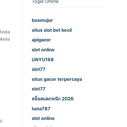
Togel Online
bosmujur
situs slot bet kecil
 Anda
Texas
apigacor
slot online
UNYU168
slot77
situs gacor terpercaya
slot77
สล็อตแตกหนัก 2026
tuna787
slot online
u