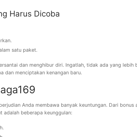
ng Harus Dicoba
rkan.
lam satu paket.
santai dan menghibur diri. Ingatlah, tidak ada yang lebih 
ma dan menciptakan kenangan baru.
Naga169
 perjudian Anda membawa banyak keuntungan. Dari bonus 
ut adalah beberapa keunggulan:
h.
h.