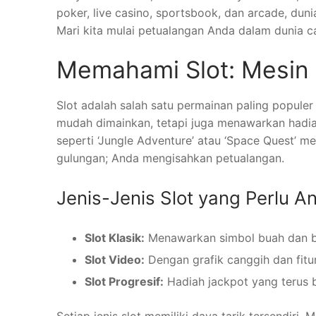
poker, live casino, sportsbook, dan arcade, duni
Mari kita mulai petualangan Anda dalam dunia ca
Memahami Slot: Mesin
Slot adalah salah satu permainan paling populer 
mudah dimainkan, tetapi juga menawarkan hadia
seperti ‘Jungle Adventure’ atau ‘Space Quest’
gulungan; Anda mengisahkan petualangan.
Jenis-Jenis Slot yang Perlu 
Slot Klasik:
Menawarkan simbol buah dan b
Slot Video:
Dengan grafik canggih dan fitu
Slot Progresif:
Hadiah jackpot yang terus 
Setiap jenis slot memiliki daya tarik tersendiri