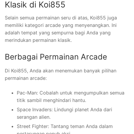
Klasik di Koi855
Selain semua permainan seru di atas, Koi855 juga
memiliki kategori arcade yang menyenangkan. Ini
adalah tempat yang sempurna bagi Anda yang
merindukan permainan klasik.
Berbagai Permainan Arcade
Di Koi855, Anda akan menemukan banyak pilihan
permainan arcade:
Pac-Man: Cobalah untuk mengumpulkan semua
titik sambil menghindari hantu.
Space Invaders: Lindungi planet Anda dari
serangan alien.
Street Fighter: Tantang teman Anda dalam
pertarungan penuh aksi.