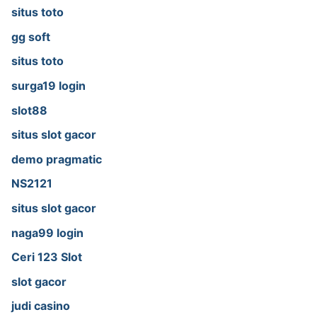
situs toto
gg soft
situs toto
surga19 login
slot88
situs slot gacor
demo pragmatic
NS2121
situs slot gacor
naga99 login
Ceri 123 Slot
slot gacor
judi casino