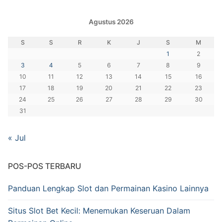
Agustus 2026
S
S
R
K
J
S
M
1
2
3
4
5
6
7
8
9
10
11
12
13
14
15
16
17
18
19
20
21
22
23
24
25
26
27
28
29
30
31
« Jul
POS-POS TERBARU
Panduan Lengkap Slot dan Permainan Kasino Lainnya
Situs Slot Bet Kecil: Menemukan Keseruan Dalam