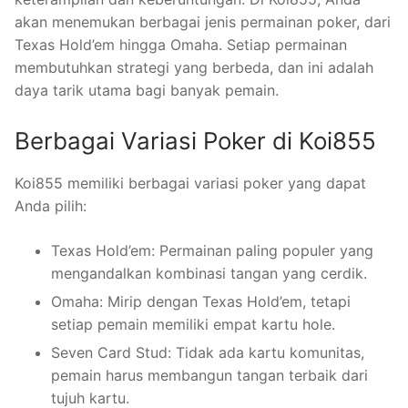
akan menemukan berbagai jenis permainan poker, dari
Texas Hold’em hingga Omaha. Setiap permainan
membutuhkan strategi yang berbeda, dan ini adalah
daya tarik utama bagi banyak pemain.
Berbagai Variasi Poker di Koi855
Koi855 memiliki berbagai variasi poker yang dapat
Anda pilih:
Texas Hold’em: Permainan paling populer yang
mengandalkan kombinasi tangan yang cerdik.
Omaha: Mirip dengan Texas Hold’em, tetapi
setiap pemain memiliki empat kartu hole.
Seven Card Stud: Tidak ada kartu komunitas,
pemain harus membangun tangan terbaik dari
tujuh kartu.