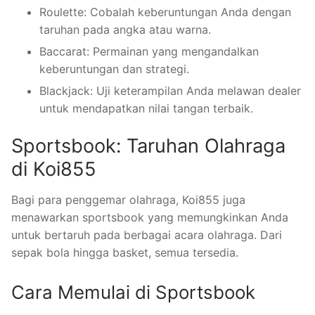
Roulette: Cobalah keberuntungan Anda dengan
taruhan pada angka atau warna.
Baccarat: Permainan yang mengandalkan
keberuntungan dan strategi.
Blackjack: Uji keterampilan Anda melawan dealer
untuk mendapatkan nilai tangan terbaik.
Sportsbook: Taruhan Olahraga
di Koi855
Bagi para penggemar olahraga, Koi855 juga
menawarkan sportsbook yang memungkinkan Anda
untuk bertaruh pada berbagai acara olahraga. Dari
sepak bola hingga basket, semua tersedia.
Cara Memulai di Sportsbook