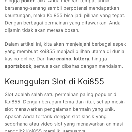
hingga
poker
. Jika Anda mencari tempat untuk
bersenang-senang sambil berpotensi mendapatkan
keuntungan, maka Koi855 bisa jadi pilihan yang tepat.
Dengan berbagai permainan yang ditawarkan, Anda
dijamin tidak akan merasa bosan.
Dalam artikel ini, kita akan menjelajahi berbagai aspek
yang membuat Koi855 menjadi pilihan utama di dunia
kasino online. Dari
live casino
,
lottery
, hingga
sportsbook
, semua akan dibahas dengan mendalam.
Keunggulan Slot di Koi855
Slot adalah salah satu permainan paling populer di
Koi855. Dengan beragam tema dan fitur, setiap mesin
slot menawarkan pengalaman bermain yang unik.
Apakah Anda tertarik dengan slot klasik yang
sederhana atau video slot yang menawarkan animasi
canggih? Koi855 memiliki semuanya.