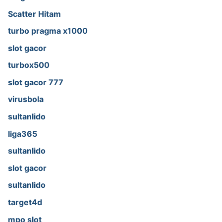
Scatter Hitam
turbo pragma x1000
slot gacor
turbox500
slot gacor 777
virusbola
sultanlido
liga365
sultanlido
slot gacor
sultanlido
target4d
mpo slot