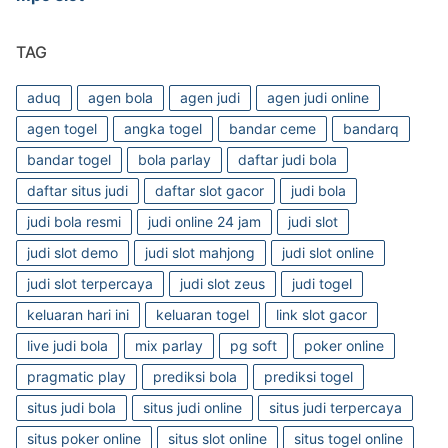
TAG
aduq
agen bola
agen judi
agen judi online
agen togel
angka togel
bandar ceme
bandarq
bandar togel
bola parlay
daftar judi bola
daftar situs judi
daftar slot gacor
judi bola
judi bola resmi
judi online 24 jam
judi slot
judi slot demo
judi slot mahjong
judi slot online
judi slot terpercaya
judi slot zeus
judi togel
keluaran hari ini
keluaran togel
link slot gacor
live judi bola
mix parlay
pg soft
poker online
pragmatic play
prediksi bola
prediksi togel
situs judi bola
situs judi online
situs judi terpercaya
situs poker online
situs slot online
situs togel online