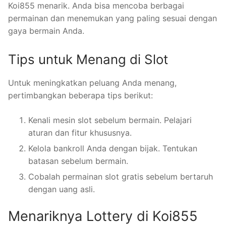
Koi855 menarik. Anda bisa mencoba berbagai
permainan dan menemukan yang paling sesuai dengan
gaya bermain Anda.
Tips untuk Menang di Slot
Untuk meningkatkan peluang Anda menang,
pertimbangkan beberapa tips berikut:
Kenali mesin slot sebelum bermain. Pelajari
aturan dan fitur khususnya.
Kelola bankroll Anda dengan bijak. Tentukan
batasan sebelum bermain.
Cobalah permainan slot gratis sebelum bertaruh
dengan uang asli.
Menariknya Lottery di Koi855