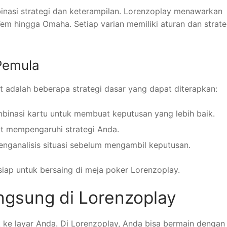
nasi strategi dan keterampilan. Lorenzoplay menawarkan
’em hingga Omaha. Setiap varian memiliki aturan dan strate
Pemula
 adalah beberapa strategi dasar yang dapat diterapkan:
ombinasi kartu untuk membuat keputusan yang lebih baik.
pat mempengaruhi strategi Anda.
nganalisis situasi sebelum mengambil keputusan.
siap untuk bersaing di meja poker Lorenzoplay.
gsung di Lorenzoplay
 ke layar Anda. Di Lorenzoplay, Anda bisa bermain dengan