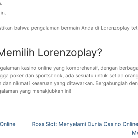
.
in.
stikan bahwa pengalaman bermain Anda di Lorenzoplay te
emilih Lorenzoplay?
alaman kasino online yang komprehensif, dengan berbaga
hingga poker dan sportsbook, ada sesuatu untuk setiap orang
 dan nikmati keseruan yang ditawarkan. Bergabunglah de
galaman yang menakjubkan ini!
Next
Online
RossiSlot: Menyelami Dunia Casino Onlin
post:
Me