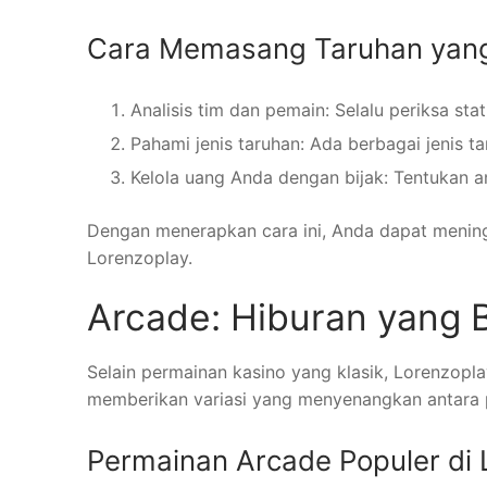
Cara Memasang Taruhan yang 
Analisis tim dan pemain: Selalu periksa stat
Pahami jenis taruhan: Ada berbagai jenis t
Kelola uang Anda dengan bijak: Tentukan an
Dengan menerapkan cara ini, Anda dapat menin
Lorenzoplay.
Arcade: Hiburan yang B
Selain permainan kasino yang klasik, Lorenzopl
memberikan variasi yang menyenangkan antara p
Permainan Arcade Populer di 