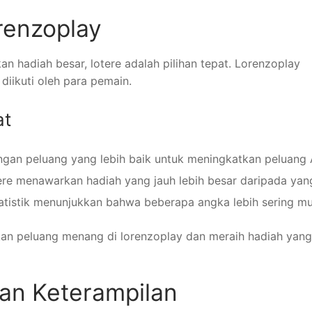
renzoplay
 hadiah besar, lotere adalah pilihan tepat. Lorenzoplay
diikuti oleh para pemain.
at
engan peluang yang lebih baik untuk meningkatkan peluang
re menawarkan hadiah yang jauh lebih besar daripada yang
tatistik menunjukkan bahwa beberapa angka lebih sering mu
kan peluang menang di lorenzoplay dan meraih hadiah yang
dan Keterampilan