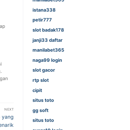
istana338
petir777
tap
slot badak178
janji33 daftar
manilabet365
naga99 login
i
slot gacor
.
ngan
rtp slot
cipit
situs toto
NEXT
gg soft
e yang
situs toto
narik