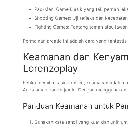
Pac-Man: Game klasik yang tak pernah lek
Shooting Games: Uji refleks dan kecepatan
Fighting Games: Tantang teman atau lawan
Permainan arcade ini adalah cara yang fantasti
Keamanan dan Kenyama
Lorenzoplay
Ketika memilih kasino online, keamanan adalah
Anda aman dan terjamin. Dengan menggunakan te
Panduan Keamanan untuk Pe
Gunakan kata sandi yang kuat dan unik un