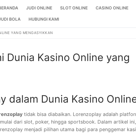
BERANDA
JUDI ONLINE
SLOT ONLINE
CASINO ONLINE
JUDI BOLA
HUBUNGI KAMI
ONLINE YANG MENGASYIKKAN
i Dunia Kasino Online yang
y dalam Dunia Kasino Onlin
renzoplay
tidak bisa diabaikan. Lorenzoplay adalah platfo
ai dari slot, poker, hingga sportsbook. Dalam artikel ini,
renzoplay menjadi pilihan utama bagi para penggemar kas