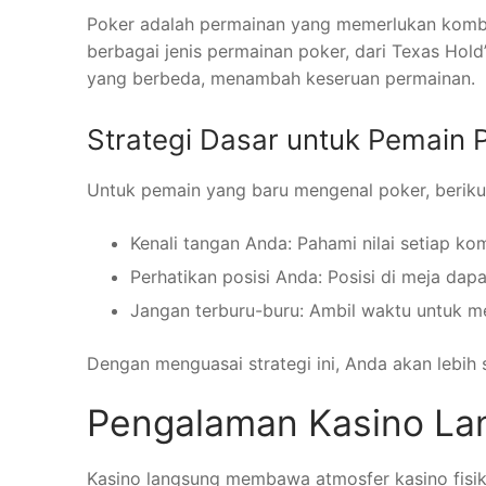
Poker adalah permainan yang memerlukan kombi
berbagai jenis permainan poker, dari Texas Hold
yang berbeda, menambah keseruan permainan.
Strategi Dasar untuk Pemain 
Untuk pemain yang baru mengenal poker, berikut
Kenali tangan Anda: Pahami nilai setiap k
Perhatikan posisi Anda: Posisi di meja da
Jangan terburu-buru: Ambil waktu untuk me
Dengan menguasai strategi ini, Anda akan lebih 
Pengalaman Kasino Lan
Kasino langsung membawa atmosfer kasino fisik