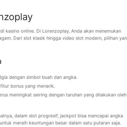
nzoplay
r di kasino online. Di Lorenzoplay, Anda akan menemukan
gam. Dari slot klasik hingga video slot modern, pilihan ya
a
lgia dengan simbol buah dan angka.
fitur bonus yang menarik.
erus meningkat seiring dengan taruhan yang dilakukan oleh
isalnya, dalam slot progresif, jackpot bisa mencapai angka
untuk meraih keuntungan besar dalam satu putaran saja.