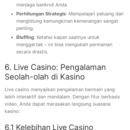
menjaga bankroll Anda.
Perhitungan Strategis
: Mempelajari peluang dan
menghitung kemungkinan kemenangan sangat
penting.
Bluffing
: Ketahui kapan saatnya untuk
menggertak – ini bisa mengubah permainan
secara drastis.
6. Live Casino: Pengalaman
Seolah-olah di Kasino
Live casino menyajikan pengalaman bermain yang
lebih interaktif dan mendalam. Dengan fitur berbasis
video, Anda dapat merasakan langsung suasana
kasino:
6.1 Kelebihan Live Casino