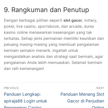
9. Rangkuman dan Penutup
Dengan berbagai pilihan seperti
slot gacor
, lottery,
poker, live casino, sportsbook, dan arcade, dunia
kasino online menawarkan kesenangan yang tak
terbatas. Setiap jenis permainan memiliki keunikan dan
peluang masing-masing yang membuat pengalaman
bermain semakin menarik. Ingatlah untuk
mengandalkan analisis dan strategi saat bermain, agar
pengalaman Anda lebih memuaskan. Selamat bermain
dan raih kemenangan!
Navigasi
PREVIOUS
NEXT
pos
Previous
Next
Panduan Lengkap:
Panduan Menang Slot
post:
post:
apiraja88 Login untuk
Gacor di Perjudian
Penggemar Casino
Online