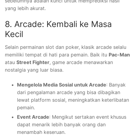
sebelumnya adalah kunci untuk memprediksi hasil
yang lebih akurat.
8. Arcade: Kembali ke Masa
Kecil
Selain permainan slot dan poker, klasik arcade selalu
memiliki tempat di hati para pemain. Baik itu
Pac-Man
atau
Street Fighter
, game arcade menawarkan
nostalgia yang luar biasa.
Mengelola Media Sosial untuk Arcade
: Banyak
dari pengalaman arcade yang bisa dibagikan
lewat platform sosial, meningkatkan keterlibatan
pemain.
Event Arcade
: Mengikut sertakan event khusus
dapat menarik lebih banyak orang dan
menambah keseruan.