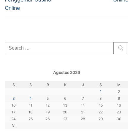
Online
Cari:
Agustus 2026
S
S
R
K
J
S
M
1
2
3
4
5
6
7
8
9
10
11
12
13
14
15
16
17
18
19
20
21
22
23
24
25
26
27
28
29
30
31