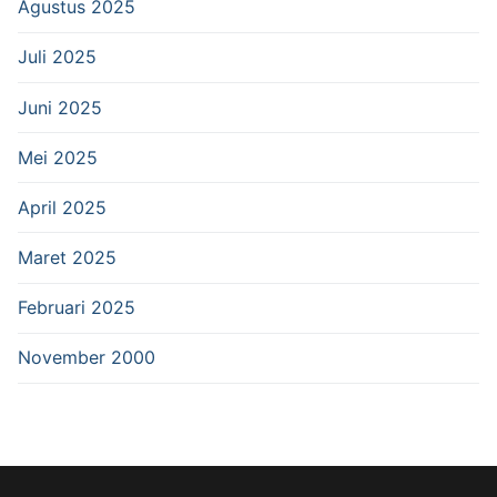
Agustus 2025
Juli 2025
Juni 2025
Mei 2025
April 2025
Maret 2025
Februari 2025
November 2000