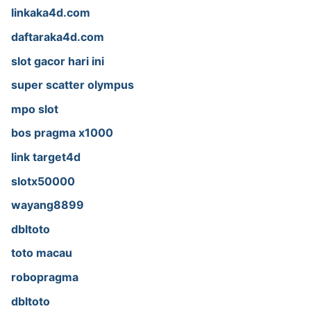
linkaka4d.com
daftaraka4d.com
slot gacor hari ini
super scatter olympus
mpo slot
bos pragma x1000
link target4d
slotx50000
wayang8899
dbltoto
toto macau
robopragma
dbltoto