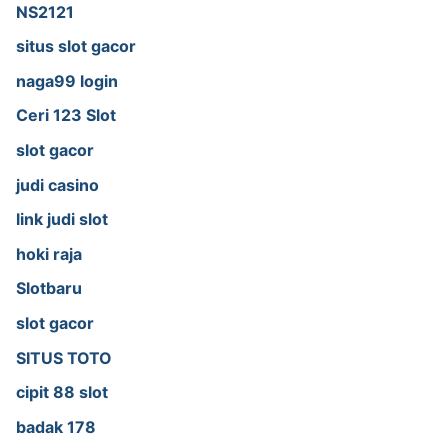
NS2121
situs slot gacor
naga99 login
Ceri 123 Slot
slot gacor
judi casino
link judi slot
hoki raja
Slotbaru
slot gacor
SITUS TOTO
cipit 88 slot
badak 178