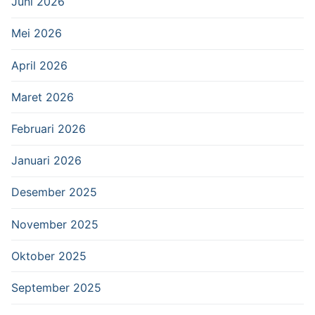
Juni 2026
Mei 2026
April 2026
Maret 2026
Februari 2026
Januari 2026
Desember 2025
November 2025
Oktober 2025
September 2025