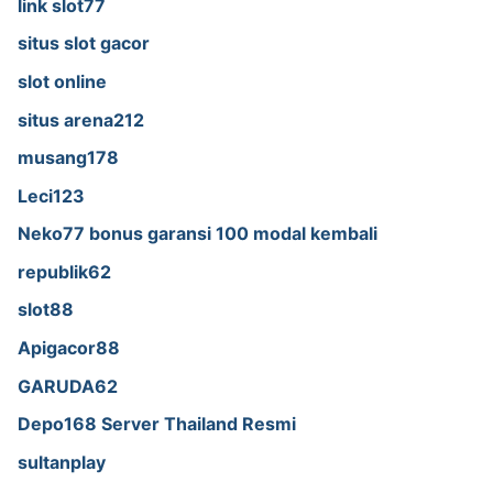
link slot77
situs slot gacor
slot online
situs arena212
musang178
Leci123
Neko77 bonus garansi 100 modal kembali
republik62
slot88
Apigacor88
GARUDA62
Depo168 Server Thailand Resmi
sultanplay