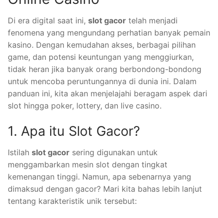
Di era digital saat ini,
slot gacor
telah menjadi
fenomena yang mengundang perhatian banyak pemain
kasino. Dengan kemudahan akses, berbagai pilihan
game, dan potensi keuntungan yang menggiurkan,
tidak heran jika banyak orang berbondong-bondong
untuk mencoba peruntungannya di dunia ini. Dalam
panduan ini, kita akan menjelajahi beragam aspek dari
slot hingga poker, lottery, dan live casino.
1. Apa itu Slot Gacor?
Istilah
slot gacor
sering digunakan untuk
menggambarkan mesin slot dengan tingkat
kemenangan tinggi. Namun, apa sebenarnya yang
dimaksud dengan gacor? Mari kita bahas lebih lanjut
tentang karakteristik unik tersebut: