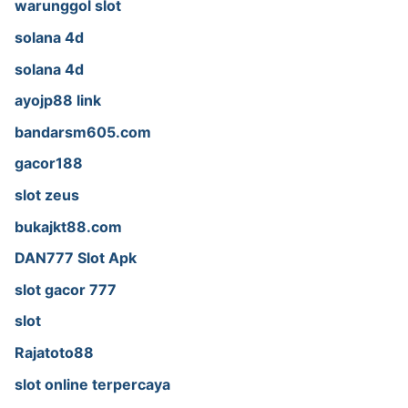
warunggol slot
solana 4d
solana 4d
ayojp88 link
bandarsm605.com
gacor188
slot zeus
bukajkt88.com
DAN777 Slot Apk
slot gacor 777
slot
Rajatoto88
slot online terpercaya