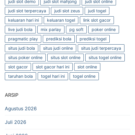
judi slot demo
judi slot mahjong
judi slot online
judi slot terpercaya
judi slot zeus
judi togel
keluaran hari ini
keluaran togel
link slot gacor
live judi bola
mix parlay
pg soft
poker online
pragmatic play
prediksi bola
prediksi togel
situs judi bola
situs judi online
situs judi terpercaya
situs poker online
situs slot online
situs togel online
slot gacor
slot gacor hari ini
slot online
taruhan bola
togel hari ini
togel online
ARSIP
Agustus 2026
Juli 2026