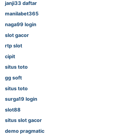
janji33 daftar
manilabet365
naga99 login
slot gacor
rtp slot
cipit
situs toto
gg soft
situs toto
surga19 login
slot88
situs slot gacor
demo pragmatic