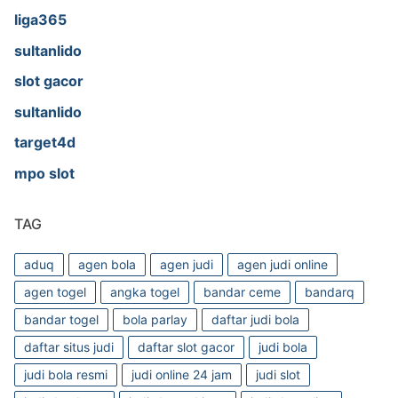
liga365
sultanlido
slot gacor
sultanlido
target4d
mpo slot
TAG
aduq
agen bola
agen judi
agen judi online
agen togel
angka togel
bandar ceme
bandarq
bandar togel
bola parlay
daftar judi bola
daftar situs judi
daftar slot gacor
judi bola
judi bola resmi
judi online 24 jam
judi slot