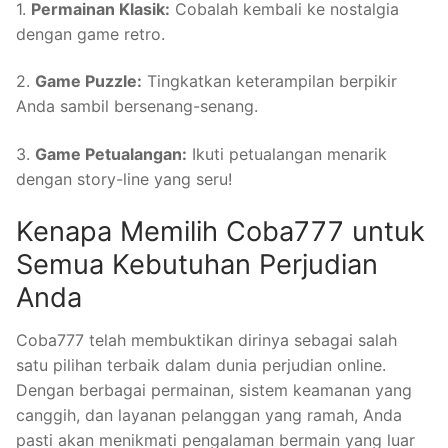
1.
Permainan Klasik:
Cobalah kembali ke nostalgia
dengan game retro.
2.
Game Puzzle:
Tingkatkan keterampilan berpikir
Anda sambil bersenang-senang.
3.
Game Petualangan:
Ikuti petualangan menarik
dengan story-line yang seru!
Kenapa Memilih Coba777 untuk
Semua Kebutuhan Perjudian
Anda
Coba777 telah membuktikan dirinya sebagai salah
satu pilihan terbaik dalam dunia perjudian online.
Dengan berbagai permainan, sistem keamanan yang
canggih, dan layanan pelanggan yang ramah, Anda
pasti akan menikmati pengalaman bermain yang luar