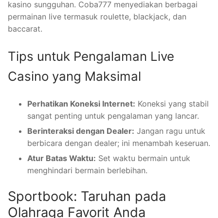
kasino sungguhan. Coba777 menyediakan berbagai
permainan live termasuk roulette, blackjack, dan
baccarat.
Tips untuk Pengalaman Live
Casino yang Maksimal
Perhatikan Koneksi Internet:
Koneksi yang stabil
sangat penting untuk pengalaman yang lancar.
Berinteraksi dengan Dealer:
Jangan ragu untuk
berbicara dengan dealer; ini menambah keseruan.
Atur Batas Waktu:
Set waktu bermain untuk
menghindari bermain berlebihan.
Sportbook: Taruhan pada
Olahraga Favorit Anda