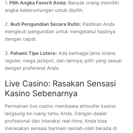
1.
Pilih Angka Favorit Anda:
Banyak orang memiliki
angka keberuntungan untuk dipilih.
2.
Ikuti Pengundian Secara Rutin:
Pastikan Anda
mengikuti pengundian untuk mengetahui hasilnya
dengan cepat.
3.
Pahami Tipe Lotere:
Ada berbagai jenis lotere:
reguler, mega jackpot, dan lainnya; pilih yang sesuai
dengan preferensi Anda.
Live Casino: Rasakan Sensasi
Kasino Sebenarnya
Permainan live casino membawa atmosfer kasino
langsung ke ruang tamu Anda. Dengan dealer
profesional dan interaksi real-time, Anda bisa
merasakan sensasi bermain seolah-olah berada di