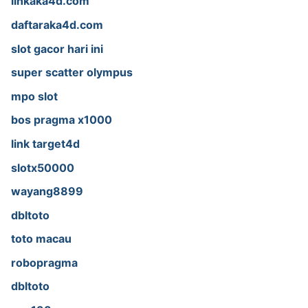
linkaka4d.com
daftaraka4d.com
slot gacor hari ini
super scatter olympus
mpo slot
bos pragma x1000
link target4d
slotx50000
wayang8899
dbltoto
toto macau
robopragma
dbltoto