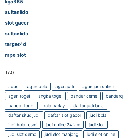
liga365
sultanlido
slot gacor
sultanlido
target4d
mpo slot
TAG
aduq
agen bola
agen judi
agen judi online
agen togel
angka togel
bandar ceme
bandarq
bandar togel
bola parlay
daftar judi bola
daftar situs judi
daftar slot gacor
judi bola
judi bola resmi
judi online 24 jam
judi slot
judi slot demo
judi slot mahjong
judi slot online