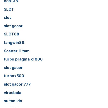
nos138
SLOT
slot
slot gacor
SLOT88
fangwin88
Scatter Hitam
turbo pragma x1000
slot gacor
turbox500
slot gacor 777
virusbola
sultanlido