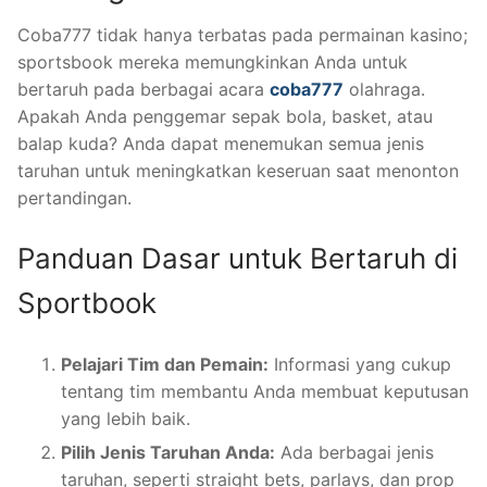
Coba777 tidak hanya terbatas pada permainan kasino;
sportsbook mereka memungkinkan Anda untuk
bertaruh pada berbagai acara
coba777
olahraga.
Apakah Anda penggemar sepak bola, basket, atau
balap kuda? Anda dapat menemukan semua jenis
taruhan untuk meningkatkan keseruan saat menonton
pertandingan.
Panduan Dasar untuk Bertaruh di
Sportbook
Pelajari Tim dan Pemain:
Informasi yang cukup
tentang tim membantu Anda membuat keputusan
yang lebih baik.
Pilih Jenis Taruhan Anda:
Ada berbagai jenis
taruhan, seperti straight bets, parlays, dan prop