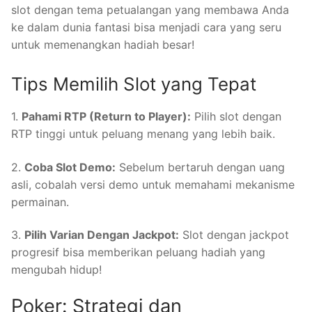
slot dengan tema petualangan yang membawa Anda
ke dalam dunia fantasi bisa menjadi cara yang seru
untuk memenangkan hadiah besar!
Tips Memilih Slot yang Tepat
1.
Pahami RTP (Return to Player):
Pilih slot dengan
RTP tinggi untuk peluang menang yang lebih baik.
2.
Coba Slot Demo:
Sebelum bertaruh dengan uang
asli, cobalah versi demo untuk memahami mekanisme
permainan.
3.
Pilih Varian Dengan Jackpot:
Slot dengan jackpot
progresif bisa memberikan peluang hadiah yang
mengubah hidup!
Poker: Strategi dan