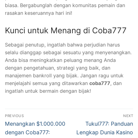
biasa. Bergabunglah dengan komunitas pemain dan
rasakan keseruannya hari ini!
Kunci untuk Menang di Coba777
Sebagai penutup, ingatlah bahwa perjudian harus
selalu dianggap sebagai sesuatu yang menyenangkan.
Anda bisa meningkatkan peluang menang Anda
dengan pengetahuan, strategi yang baik, dan
manajemen bankroll yang bijak. Jangan ragu untuk
menjelajahi semua yang ditawarkan
coba777
, dan
ingatlah untuk bermain dengan bijak!
Navigasi
PREVIOUS
NEXT
pos
Previous
Next
Menangkan $1.000.000
Tukul777: Panduan
post:
post:
dengan Coba777:
Lengkap Dunia Kasino