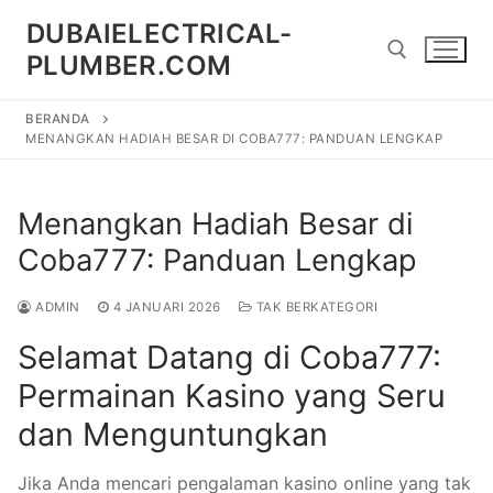
Lompat
DUBAIELECTRICAL-
ke
PLUMBER.COM
konten
BERANDA
Cari:
MENANGKAN HADIAH BESAR DI COBA777: PANDUAN LENGKAP
Menangkan Hadiah Besar di
Coba777: Panduan Lengkap
ADMIN
4 JANUARI 2026
TAK BERKATEGORI
Selamat Datang di Coba777:
Permainan Kasino yang Seru
dan Menguntungkan
Jika Anda mencari pengalaman kasino online yang tak