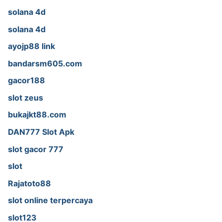
solana 4d
solana 4d
ayojp88 link
bandarsm605.com
gacor188
slot zeus
bukajkt88.com
DAN777 Slot Apk
slot gacor 777
slot
Rajatoto88
slot online terpercaya
slot123