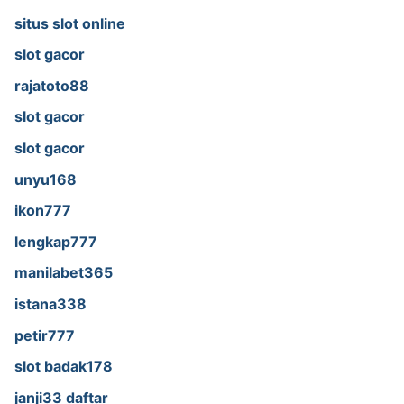
situs slot online
slot gacor
rajatoto88
slot gacor
slot gacor
unyu168
ikon777
lengkap777
manilabet365
istana338
petir777
slot badak178
janji33 daftar