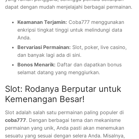
dapat dengan mudah menjelajahi berbagai permainan.
Keamanan Terjamin:
Coba777 menggunakan
enkripsi tingkat tinggi untuk melindungi data
Anda.
Bervariasi Permainan:
Slot, poker, live casino,
dan banyak lagi ada di sini.
Bonos Menarik:
Daftar dan dapatkan bonus
selamat datang yang menggiurkan.
Slot: Rodanya Berputar untuk
Kemenangan Besar!
Slot adalah salah satu permainan paling populer di
coba777
. Dengan berbagai tema dan mekanisme
permainan yang unik, Anda pasti akan menemukan
sesuatu yang sesuai dengan selera Anda. Misalnya,