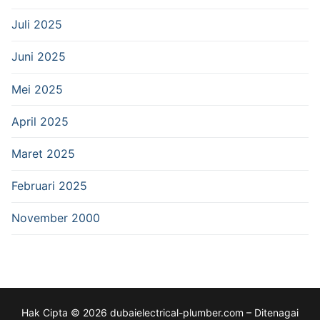
Juli 2025
Juni 2025
Mei 2025
April 2025
Maret 2025
Februari 2025
November 2000
Hak Cipta © 2026 dubaielectrical-plumber.com – Ditenagai