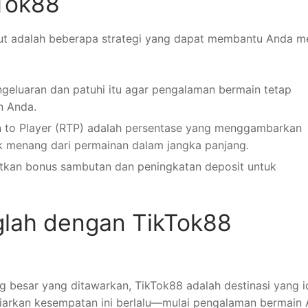
kTok88
kut adalah beberapa strategi yang dapat membantu Anda m
ngeluaran dan patuhi itu agar pengalaman bermain tetap
 Anda.
rn to Player (RTP) adalah persentase yang menggambarkan
k menang dari permainan dalam jangka panjang.
aatkan bonus sambutan dan peningkatan deposit untuk
glah dengan TikTok88
 besar yang ditawarkan, TikTok88 adalah destinasi yang i
biarkan kesempatan ini berlalu—mulai pengalaman bermain