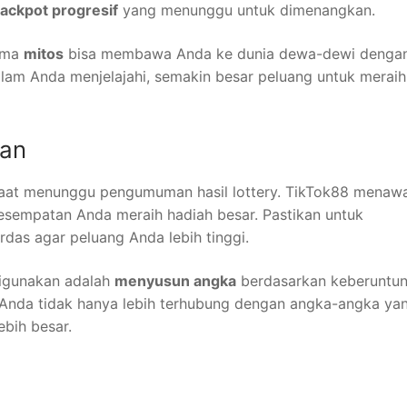
jackpot progresif
yang menunggu untuk dimenangkan.
tema
mitos
bisa membawa Anda ke dunia dewa-dewi denga
lam Anda menjelajahi, semakin besar peluang untuk meraih
pan
aat menunggu pengumuman hasil lottery. TikTok88 menaw
kesempatan Anda meraih hadiah besar. Pastikan untuk
das agar peluang Anda lebih tinggi.
digunakan adalah
menyusun angka
berdasarkan keberuntu
i, Anda tidak hanya lebih terhubung dengan angka-angka ya
ebih besar.