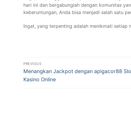
hari ini dan bergabunglah dengan komunitas yang
keberuntungan, Anda bisa menjadi salah satu p
Ingat, yang terpenting adalah menikmati setiap
Navigasi
PREVIOUS
Previous
pos
Menangkan Jackpot dengan apigacor88 Slot
post:
Kasino Online