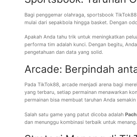
Bagi penggemar olahraga, sportsbook TikTok88 a
mulai dari sepakbola hingga basket. Dengan odd
Apakah Anda tahu trik untuk meningkatkan pelu
performa tim adalah kunci. Dengan begitu, And
pengetahuan dan data yang solid.
Arcade: Berpindah an
Pada TikTok88, arcade menjadi arena bagi mer
yang terbaru, setiap permainan menawarkan ko
permainan bisa membuat taruhan Anda semakin 
Salah satu game yang patut dicoba adalah
Pach
dan menunggu kombinasi terbaik untuk menang.