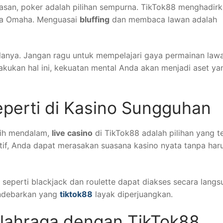
asan, poker adalah pilihan sempurna. TikTok88 menghadir
gga Omaha. Menguasai
bluffing
dan membaca lawan adalah
lanya. Jangan ragu untuk mempelajari gaya permainan law
ukan hal ini, kekuatan mental Anda akan menjadi aset ya
eperti di Kasino Sungguhan
bih mendalam,
live casino
di TikTok88 adalah pilihan yang t
tif, Anda dapat merasakan suasana kasino nyata tanpa har
seperti blackjack dan roulette dapat diakses secara langs
endebarkan yang
tiktok88
layak diperjuangkan.
lahraga dengan TikTok88