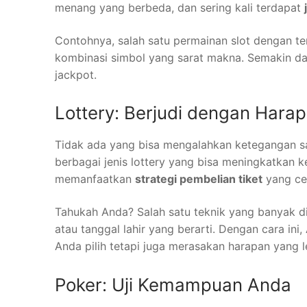
menang yang berbeda, dan sering kali terdapat
Contohnya, salah satu permainan slot dengan 
kombinasi simbol yang sarat makna. Semakin da
jackpot.
Lottery: Berjudi dengan Hara
Tidak ada yang bisa mengalahkan ketegangan s
berbagai jenis lottery yang bisa meningkatkan 
memanfaatkan
strategi pembelian tiket
yang cer
Tahukah Anda? Salah satu teknik yang banyak 
atau tanggal lahir yang berarti. Dengan cara in
Anda pilih tetapi juga merasakan harapan yang l
Poker: Uji Kemampuan Anda