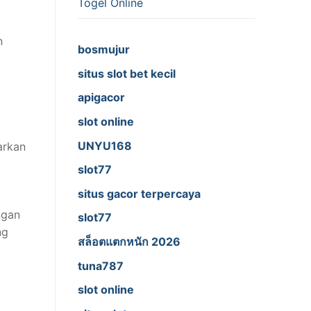
Togel Online
n
bosmujur
situs slot bet kecil
apigacor
slot online
UNYU168
arkan
slot77
situs gacor terpercaya
ngan
slot77
ng
สล็อตแตกหนัก 2026
tuna787
slot online