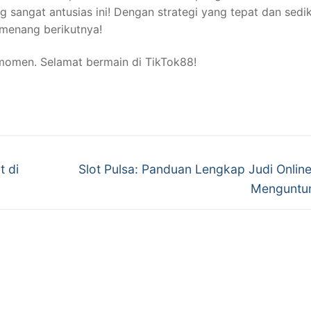
 sangat antusias ini! Dengan strategi yang tepat dan sedik
emenang berikutnya!
 momen. Selamat bermain di TikTok88!
Next
 di
Slot Pulsa: Panduan Lengkap Judi Onlin
post:
Menguntu