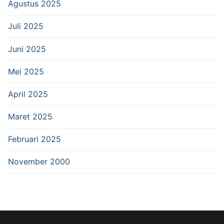
Agustus 2025
Juli 2025
Juni 2025
Mei 2025
April 2025
Maret 2025
Februari 2025
November 2000