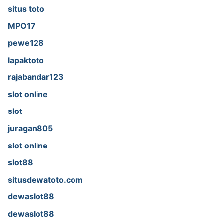
situs toto
MPO17
pewe128
lapaktoto
rajabandar123
slot online
slot
juragan805
slot online
slot88
situsdewatoto.com
dewaslot88
dewaslot88