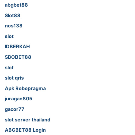
abgbet88
Slot88
nos138
slot
IDBERKAH
SBOBET88
slot
slot qris
Apk Robopragma
juragan805
gacor77
slot server thailand
ABGBET88 Login