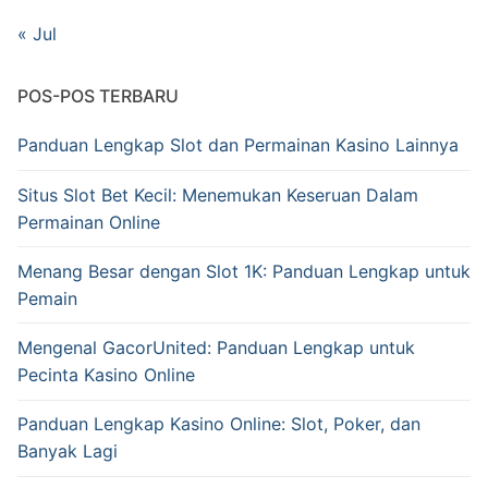
« Jul
POS-POS TERBARU
Panduan Lengkap Slot dan Permainan Kasino Lainnya
Situs Slot Bet Kecil: Menemukan Keseruan Dalam
Permainan Online
Menang Besar dengan Slot 1K: Panduan Lengkap untuk
Pemain
Mengenal GacorUnited: Panduan Lengkap untuk
Pecinta Kasino Online
Panduan Lengkap Kasino Online: Slot, Poker, dan
Banyak Lagi