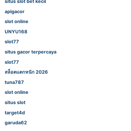
situs slot bet kecil
apigacor
slot online
UNYU168
slot77
situs gacor terpercaya
slot77
สล็อตแตกหนัก 2026
tuna787
slot online
situs slot
target4d
garuda62