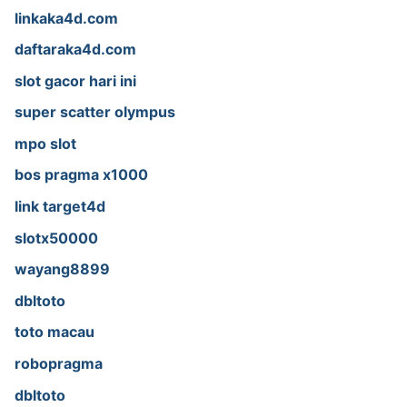
linkaka4d.com
daftaraka4d.com
slot gacor hari ini
super scatter olympus
mpo slot
bos pragma x1000
link target4d
slotx50000
wayang8899
dbltoto
toto macau
robopragma
dbltoto