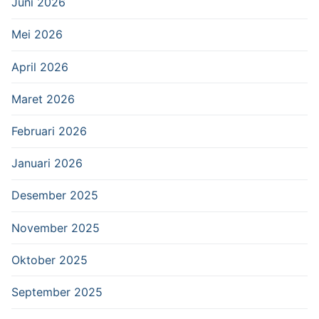
Juni 2026
Mei 2026
April 2026
Maret 2026
Februari 2026
Januari 2026
Desember 2025
November 2025
Oktober 2025
September 2025