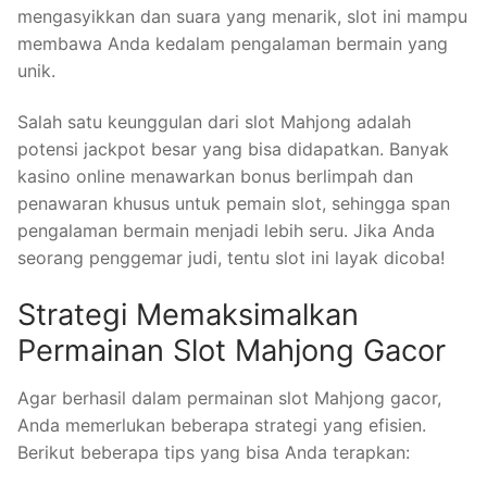
mengasyikkan dan suara yang menarik, slot ini mampu
membawa Anda kedalam pengalaman bermain yang
unik.
Salah satu keunggulan dari slot Mahjong adalah
potensi jackpot besar yang bisa didapatkan. Banyak
kasino online menawarkan bonus berlimpah dan
penawaran khusus untuk pemain slot, sehingga span
pengalaman bermain menjadi lebih seru. Jika Anda
seorang penggemar judi, tentu slot ini layak dicoba!
Strategi Memaksimalkan
Permainan Slot Mahjong Gacor
Agar berhasil dalam permainan slot Mahjong gacor,
Anda memerlukan beberapa strategi yang efisien.
Berikut beberapa tips yang bisa Anda terapkan: