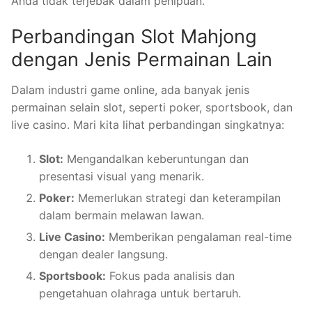
Anda tidak terjebak dalam penipuan.
Perbandingan Slot Mahjong
dengan Jenis Permainan Lain
Dalam industri game online, ada banyak jenis
permainan selain slot, seperti poker, sportsbook, dan
live casino. Mari kita lihat perbandingan singkatnya:
Slot:
Mengandalkan keberuntungan dan
presentasi visual yang menarik.
Poker:
Memerlukan strategi dan keterampilan
dalam bermain melawan lawan.
Live Casino:
Memberikan pengalaman real-time
dengan dealer langsung.
Sportsbook:
Fokus pada analisis dan
pengetahuan olahraga untuk bertaruh.