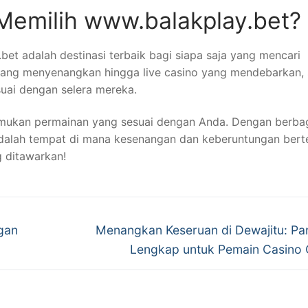
emilih www.balakplay.bet?
et adalah destinasi terbaik bagi siapa saja yang mencari
 yang menyenangkan hingga live casino yang mendebarkan, 
uai dengan selera mereka.
 temukan permainan yang sesuai dengan Anda. Dengan berba
adalah tempat di mana kesenangan dan keberuntungan bert
 ditawarkan!
Next
gan
Menangkan Keseruan di Dewajitu: P
post:
Lengkap untuk Pemain Casino 