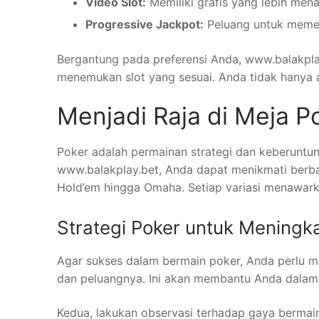
Video Slot:
Memiliki grafis yang lebih men
Progressive Jackpot:
Peluang untuk memen
Bergantung pada preferensi Anda, www.balakpl
menemukan slot yang sesuai. Anda tidak hanya a
Menjadi Raja di Meja P
Poker adalah permainan strategi dan keberuntun
www.balakplay.bet, Anda dapat menikmati berba
Hold’em hingga Omaha. Setiap variasi menawark
Strategi Poker untuk Mening
Agar sukses dalam bermain poker, Anda perlu mem
dan peluangnya. Ini akan membantu Anda dalam
Kedua, lakukan observasi terhadap gaya bermai