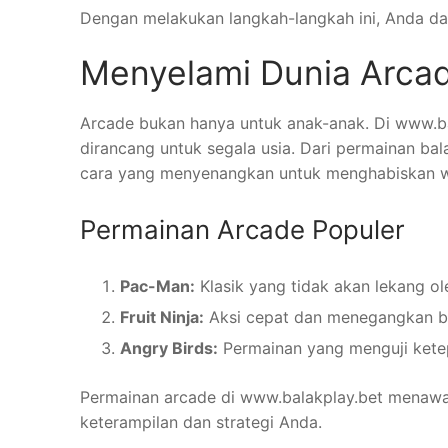
Dengan melakukan langkah-langkah ini, Anda da
Menyelami Dunia Arca
Arcade bukan hanya untuk anak-anak. Di www.b
dirancang untuk segala usia. Dari permainan bala
cara yang menyenangkan untuk menghabiskan 
Permainan Arcade Populer
Pac-Man:
Klasik yang tidak akan lekang ole
Fruit Ninja:
Aksi cepat dan menegangkan b
Angry Birds:
Permainan yang menguji ketep
Permainan arcade di www.balakplay.bet menawark
keterampilan dan strategi Anda.