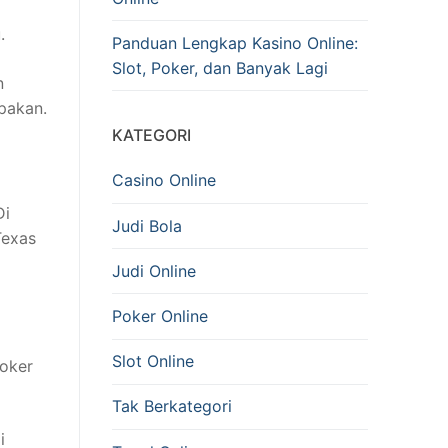
.
Panduan Lengkap Kasino Online:
Slot, Poker, dan Banyak Lagi
n
pakan.
KATEGORI
Casino Online
Di
Judi Bola
Texas
Judi Online
Poker Online
Slot Online
poker
Tak Berkategori
i