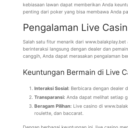
kebiasaan lawan dapat memberikan Anda keuntun
penting dari poker yang bisa membawa Anda pa
Pengalaman Live Casi
Salah satu fitur menarik dari www.balakplay.bet
berinteraksi langsung dengan dealer dan pemain
canggih, Anda dapat merasakan pengalaman berm
Keuntungan Bermain di Live C
Interaksi Sosial:
Berbicara dengan dealer 
Transparansi:
Anda dapat melihat setiap ge
Beragam Pilihan:
Live casino di www.balak
roulette, dan baccarat.
Dengan berbagai keuntungan ini, live casino me