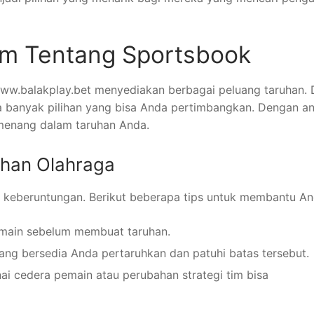
am Tentang Sportsbook
ww.balakplay.bet menyediakan berbagai peluang taruhan. 
 banyak pilihan yang bisa Anda pertimbangkan. Dengan ana
menang dalam taruhan Anda.
uhan Olahraga
r keberuntungan. Berikut beberapa tips untuk membantu An
pemain sebelum membuat taruhan.
ng bersedia Anda pertaruhkan dan patuhi batas tersebut.
i cedera pemain atau perubahan strategi tim bisa