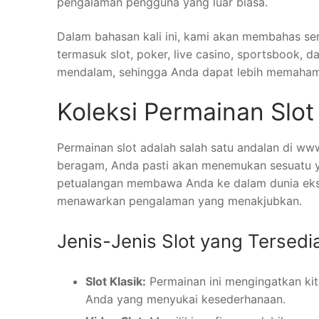
pengalaman pengguna yang luar biasa.
Dalam bahasan kali ini, kami akan membahas se
termasuk slot, poker, live casino, sportsbook, 
mendalam, sehingga Anda dapat lebih memahami
Koleksi Permainan Slo
Permainan slot adalah salah satu andalan di ww
beragam, Anda pasti akan menemukan sesuatu ya
petualangan membawa Anda ke dalam dunia eksp
menawarkan pengalaman yang menakjubkan.
Jenis-Jenis Slot yang Tersedi
Slot Klasik:
Permainan ini mengingatkan kit
Anda yang menyukai kesederhanaan.