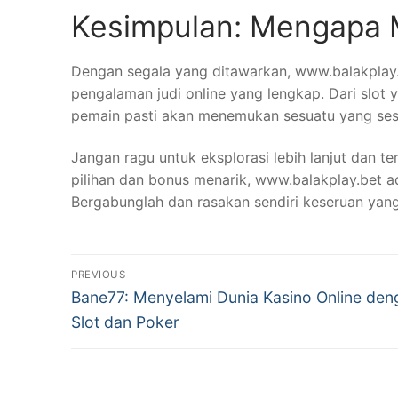
Kesimpulan: Mengapa M
Dengan segala yang ditawarkan, www.balakplay.b
pengalaman judi online yang lengkap. Dari slot
pemain pasti akan menemukan sesuatu yang ses
Jangan ragu untuk eksplorasi lebih lanjut dan
pilihan dan bonus menarik, www.balakplay.bet 
Bergabunglah dan rasakan sendiri keseruan yang
Navigasi
PREVIOUS
Previous
pos
Bane77: Menyelami Dunia Kasino Online den
post:
Slot dan Poker