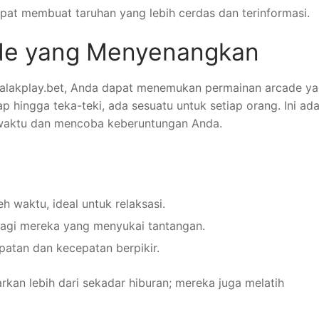
pat membuat taruhan yang lebih cerdas dan terinformasi.
de yang Menyenangkan
alakplay.bet, Anda dapat menemukan permainan arcade y
p hingga teka-teki, ada sesuatu untuk setiap orang. Ini ad
waktu dan mencoba keberuntungan Anda.
h waktu, ideal untuk relaksasi.
agi mereka yang menyukai tantangan.
atan dan kecepatan berpikir.
an lebih dari sekadar hiburan; mereka juga melatih