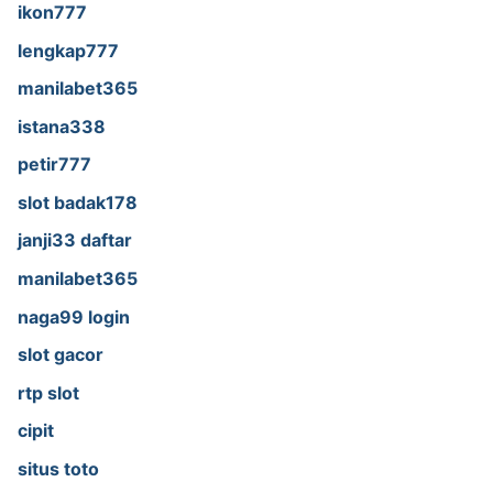
ikon777
lengkap777
manilabet365
istana338
petir777
slot badak178
janji33 daftar
manilabet365
naga99 login
slot gacor
rtp slot
cipit
situs toto