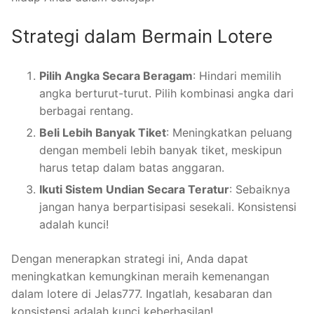
Strategi dalam Bermain Lotere
Pilih Angka Secara Beragam
: Hindari memilih
angka berturut-turut. Pilih kombinasi angka dari
berbagai rentang.
Beli Lebih Banyak Tiket
: Meningkatkan peluang
dengan membeli lebih banyak tiket, meskipun
harus tetap dalam batas anggaran.
Ikuti Sistem Undian Secara Teratur
: Sebaiknya
jangan hanya berpartisipasi sesekali. Konsistensi
adalah kunci!
Dengan menerapkan strategi ini, Anda dapat
meningkatkan kemungkinan meraih kemenangan
dalam lotere di Jelas777. Ingatlah, kesabaran dan
konsistensi adalah kunci keberhasilan!