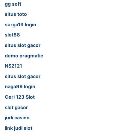
gg soft
situs toto
surga19 login
slot88
situs slot gacor
demo pragmatic
NS2121
situs slot gacor
naga99 login
Ceri 123 Slot
slot gacor
judi casino
link judi slot