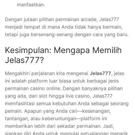
manfaatkan.
Dengan jutaan pilihan permainan arcade, Jelas777
menjadi tempat di mana Anda tidak hanya bermain,
tetapi juga bersenang-senang dengan cara yang baru.
Kesimpulan: Mengapa Memilih
Jelas777?
Mengakhiri perjalanan kita mengenai
Jelas777
, jelas
ini adalah platform luar biasa untuk berbagai jenis
permainan casino online. Dengan banyaknya pilihan
yang ada, dari slot hingga live casino, Jelas777
memfasilitasi semua kebutuhan Anda sebagai seorang
pemain. Apapun yang Anda cari—kesenangan,
tantangan, atau keberuntungan—platform ini
memberikan lebih dari sekadar permainan. Jadi,
siapkan diri Anda untuk memulai petualangan menarik