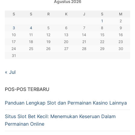
Agustus 2026
S
S
R
K
J
S
M
1
2
3
4
5
6
7
8
9
10
11
12
13
14
15
16
17
18
19
20
21
22
23
24
25
26
27
28
29
30
31
« Jul
POS-POS TERBARU
Panduan Lengkap Slot dan Permainan Kasino Lainnya
Situs Slot Bet Kecil: Menemukan Keseruan Dalam
Permainan Online