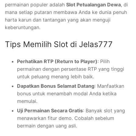
permainan populer adalah
Slot Petualangan Dewa
, di
mana setiap putaran membawa Anda ke dunia penuh
harta karun dan tantangan yang akan menguji
keberuntungan.
Tips Memilih Slot di Jelas777
Perhatikan RTP (Return to Player)
: Pilih
permainan dengan persentase RTP yang tinggi
untuk peluang menang lebih baik.
Dapatkan Bonus Selamat Datang
: Manfaatkan
bonus untuk menambah modal Anda ketika
memulai.
Uji Permainan Secara Gratis
: Banyak slot yang
menawarkan fitur demo. Cobalah sebelum
bermain dengan uang asli.