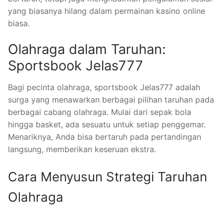
yang biasanya hilang dalam permainan kasino online
biasa.
Olahraga dalam Taruhan:
Sportsbook Jelas777
Bagi pecinta olahraga, sportsbook Jelas777 adalah
surga yang menawarkan berbagai pilihan taruhan pada
berbagai cabang olahraga. Mulai dari sepak bola
hingga basket, ada sesuatu untuk setiap penggemar.
Menariknya, Anda bisa bertaruh pada pertandingan
langsung, memberikan keseruan ekstra.
Cara Menyusun Strategi Taruhan
Olahraga