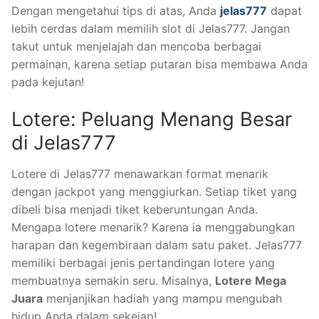
Dengan mengetahui tips di atas, Anda
jelas777
dapat
lebih cerdas dalam memilih slot di Jelas777. Jangan
takut untuk menjelajah dan mencoba berbagai
permainan, karena setiap putaran bisa membawa Anda
pada kejutan!
Lotere: Peluang Menang Besar
di Jelas777
Lotere di Jelas777 menawarkan format menarik
dengan jackpot yang menggiurkan. Setiap tiket yang
dibeli bisa menjadi tiket keberuntungan Anda.
Mengapa lotere menarik? Karena ia menggabungkan
harapan dan kegembiraan dalam satu paket. Jelas777
memiliki berbagai jenis pertandingan lotere yang
membuatnya semakin seru. Misalnya,
Lotere Mega
Juara
menjanjikan hadiah yang mampu mengubah
hidup Anda dalam sekejap!