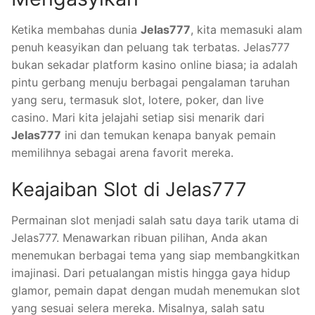
Ketika membahas dunia
Jelas777
, kita memasuki alam
penuh keasyikan dan peluang tak terbatas. Jelas777
bukan sekadar platform kasino online biasa; ia adalah
pintu gerbang menuju berbagai pengalaman taruhan
yang seru, termasuk slot, lotere, poker, dan live
casino. Mari kita jelajahi setiap sisi menarik dari
Jelas777
ini dan temukan kenapa banyak pemain
memilihnya sebagai arena favorit mereka.
Keajaiban Slot di Jelas777
Permainan slot menjadi salah satu daya tarik utama di
Jelas777. Menawarkan ribuan pilihan, Anda akan
menemukan berbagai tema yang siap membangkitkan
imajinasi. Dari petualangan mistis hingga gaya hidup
glamor, pemain dapat dengan mudah menemukan slot
yang sesuai selera mereka. Misalnya, salah satu