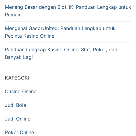
Menang Besar dengan Slot 1K: Panduan Lengkap untuk
Pemain
Mengenal GacorUnited: Panduan Lengkap untuk
Pecinta Kasino Online
Panduan Lengkap Kasino Online: Slot, Poker, dan
Banyak Lagi
KATEGORI
Casino Online
Judi Bola
Judi Online
Poker Online