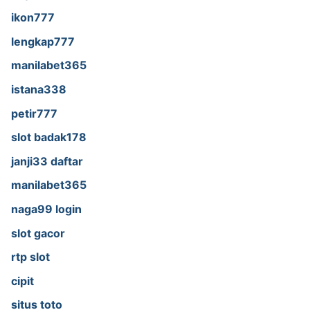
ikon777
lengkap777
manilabet365
istana338
petir777
slot badak178
janji33 daftar
manilabet365
naga99 login
slot gacor
rtp slot
cipit
situs toto