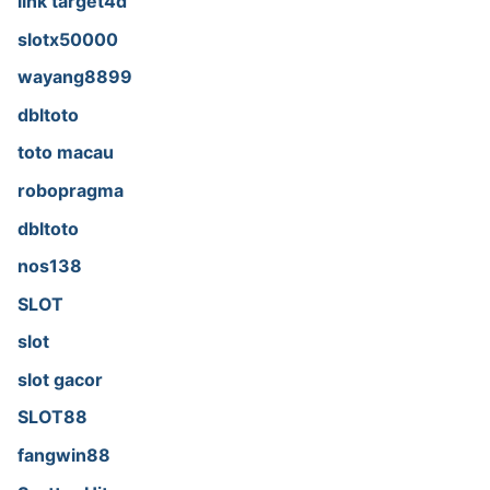
link target4d
slotx50000
wayang8899
dbltoto
toto macau
robopragma
dbltoto
nos138
SLOT
slot
slot gacor
SLOT88
fangwin88