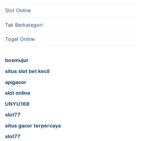
Slot Online
Tak Berkategori
Togel Online
bosmujur
situs slot bet kecil
apigacor
slot online
UNYU168
slot77
situs gacor terpercaya
slot77