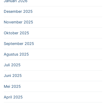
Januari 2026
Desember 2025
November 2025
Oktober 2025
September 2025
Agustus 2025
Juli 2025
Juni 2025
Mei 2025
April 2025