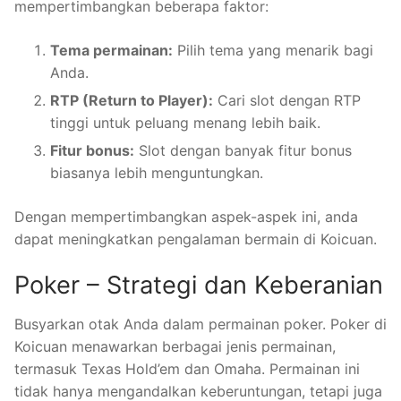
mempertimbangkan beberapa faktor:
Tema permainan:
Pilih tema yang menarik bagi
Anda.
RTP (Return to Player):
Cari slot dengan RTP
tinggi untuk peluang menang lebih baik.
Fitur bonus:
Slot dengan banyak fitur bonus
biasanya lebih menguntungkan.
Dengan mempertimbangkan aspek-aspek ini, anda
dapat meningkatkan pengalaman bermain di Koicuan.
Poker – Strategi dan Keberanian
Busyarkan otak Anda dalam permainan poker. Poker di
Koicuan menawarkan berbagai jenis permainan,
termasuk Texas Hold’em dan Omaha. Permainan ini
tidak hanya mengandalkan keberuntungan, tetapi juga