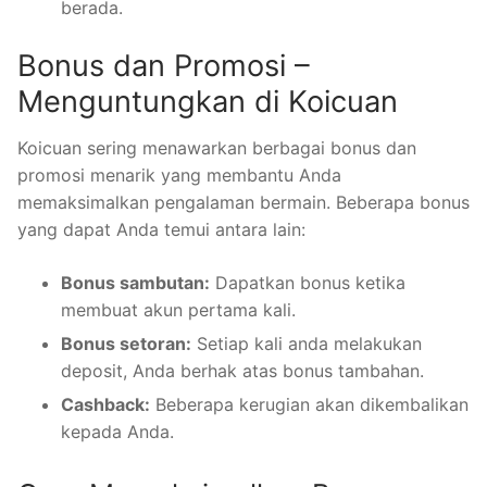
berada.
Bonus dan Promosi –
Menguntungkan di Koicuan
Koicuan sering menawarkan berbagai bonus dan
promosi menarik yang membantu Anda
memaksimalkan pengalaman bermain. Beberapa bonus
yang dapat Anda temui antara lain:
Bonus sambutan:
Dapatkan bonus ketika
membuat akun pertama kali.
Bonus setoran:
Setiap kali anda melakukan
deposit, Anda berhak atas bonus tambahan.
Cashback:
Beberapa kerugian akan dikembalikan
kepada Anda.