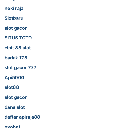
hoki raja
Slotbaru
slot gacor
SITUS TOTO
cipit 88 slot
badak 178
slot gacor 777
Api5000
slot88
slot gacor
dana slot
daftar apiraja88
ovobet