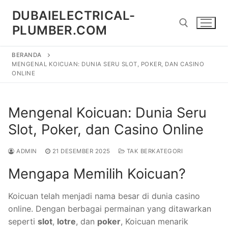
Lompat
DUBAIELECTRICAL-
ke
PLUMBER.COM
konten
BERANDA
Cari:
MENGENAL KOICUAN: DUNIA SERU SLOT, POKER, DAN CASINO
ONLINE
Mengenal Koicuan: Dunia Seru
Slot, Poker, dan Casino Online
ADMIN
21 DESEMBER 2025
TAK BERKATEGORI
Mengapa Memilih Koicuan?
Koicuan telah menjadi nama besar di dunia casino
online. Dengan berbagai permainan yang ditawarkan
seperti
slot
,
lotre
, dan
poker
, Koicuan menarik