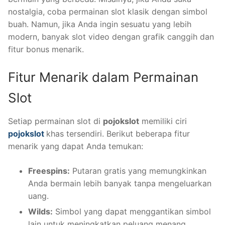
nostalgia, coba permainan slot klasik dengan simbol
buah. Namun, jika Anda ingin sesuatu yang lebih
modern, banyak slot video dengan grafik canggih dan
fitur bonus menarik.
Fitur Menarik dalam Permainan
Slot
Setiap permainan slot di
pojokslot
memiliki ciri
pojokslot
khas tersendiri. Berikut beberapa fitur
menarik yang dapat Anda temukan:
Freespins:
Putaran gratis yang memungkinkan
Anda bermain lebih banyak tanpa mengeluarkan
uang.
Wilds:
Simbol yang dapat menggantikan simbol
lain untuk meningkatkan peluang menang.