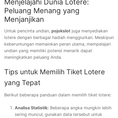
Menjelajahi Dunia Lotere:
Peluang Menang yang
Menjanjikan
Untuk pencinta undian,
pojokslot
juga menyediakan
lotere dengan berbagai hadiah menggiurkan. Meskipun
keberuntungan memainkan peran utama, mempelajari
undian yang memiliki potensi menarik dapat
meningkatkan peluang Anda.
Tips untuk Memilih Tiket Lotere
yang Tepat
Berikut beberapa panduan dalam memilih tiket lotere:
Analisa Statistik:
Beberapa angka mungkin lebih
sering muncul; gunakan data tersebut untuk