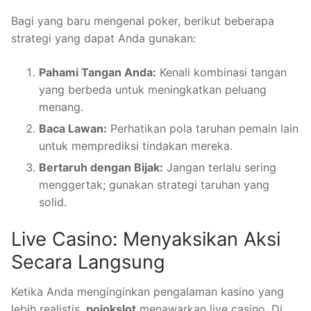
Bagi yang baru mengenal poker, berikut beberapa
strategi yang dapat Anda gunakan:
Pahami Tangan Anda:
Kenali kombinasi tangan
yang berbeda untuk meningkatkan peluang
menang.
Baca Lawan:
Perhatikan pola taruhan pemain lain
untuk memprediksi tindakan mereka.
Bertaruh dengan Bijak:
Jangan terlalu sering
menggertak; gunakan strategi taruhan yang
solid.
Live Casino: Menyaksikan Aksi
Secara Langsung
Ketika Anda menginginkan pengalaman kasino yang
lebih realistis,
pojokslot
menawarkan live casino. Di