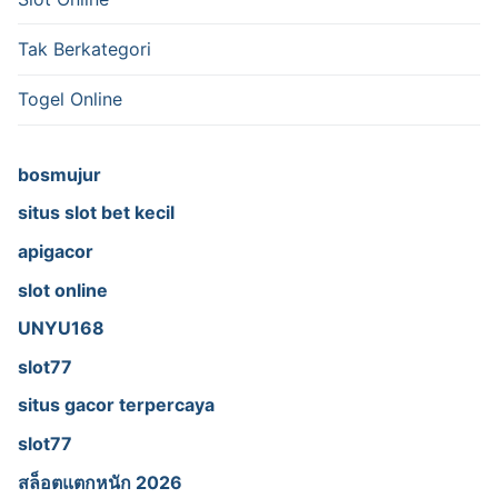
Tak Berkategori
Togel Online
bosmujur
situs slot bet kecil
apigacor
slot online
UNYU168
slot77
situs gacor terpercaya
slot77
สล็อตแตกหนัก 2026