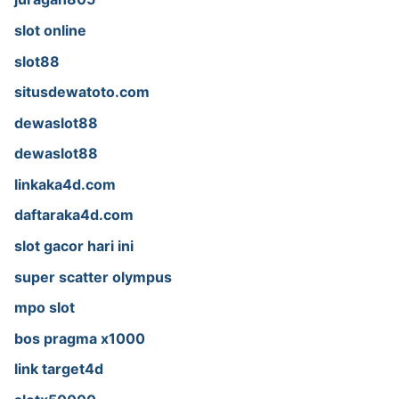
slot online
slot88
situsdewatoto.com
dewaslot88
dewaslot88
linkaka4d.com
daftaraka4d.com
slot gacor hari ini
super scatter olympus
mpo slot
bos pragma x1000
link target4d