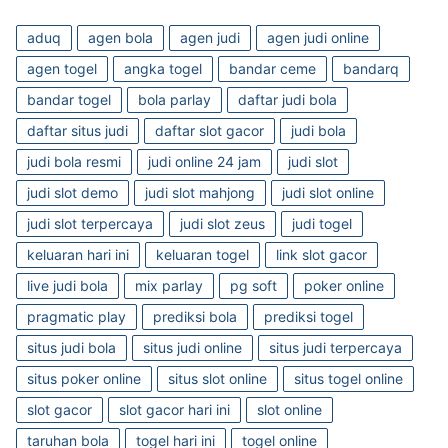
aduq
agen bola
agen judi
agen judi online
agen togel
angka togel
bandar ceme
bandarq
bandar togel
bola parlay
daftar judi bola
daftar situs judi
daftar slot gacor
judi bola
judi bola resmi
judi online 24 jam
judi slot
judi slot demo
judi slot mahjong
judi slot online
judi slot terpercaya
judi slot zeus
judi togel
keluaran hari ini
keluaran togel
link slot gacor
live judi bola
mix parlay
pg soft
poker online
pragmatic play
prediksi bola
prediksi togel
situs judi bola
situs judi online
situs judi terpercaya
situs poker online
situs slot online
situs togel online
slot gacor
slot gacor hari ini
slot online
taruhan bola
togel hari ini
togel online