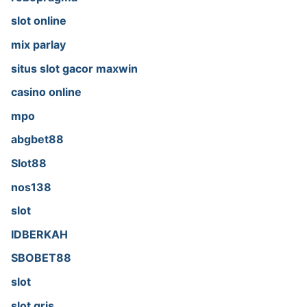
slot online
mix parlay
situs slot gacor maxwin
casino online
mpo
abgbet88
Slot88
nos138
slot
IDBERKAH
SBOBET88
slot
slot qris