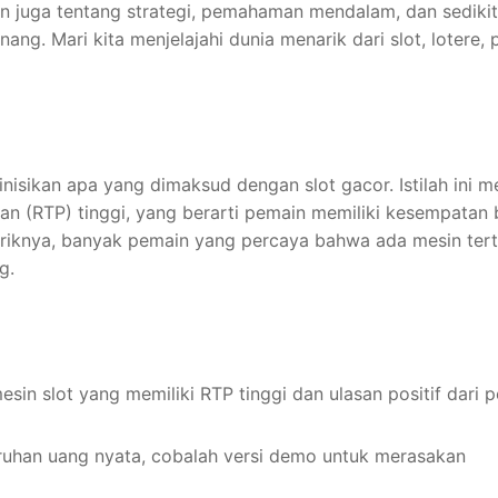
 juga tentang strategi, pemahaman mendalam, dan sedikit 
g. Mari kita menjelajahi dunia menarik dari slot, lotere, 
inisikan apa yang dimaksud dengan slot gacor. Istilah ini m
an (RTP) tinggi, yang berarti pemain memiliki kesempatan 
ariknya, banyak pemain yang percaya bahwa ada mesin ter
g.
sin slot yang memiliki RTP tinggi dan ulasan positif dari 
uhan uang nyata, cobalah versi demo untuk merasakan