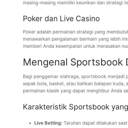
masing-masing memiliki keunikan dan strategi te
Poker dan Live Casino
Poker adalah permainan strategi yang membutuhk
menawarkan pengalaman bermain yang lebih inter
memberi Anda kesempatan untuk merasakan nuan
Mengenal Sportsbook 
Bagi penggemar olahraga, sportsbook menjadi pil
sepak bola, basket, atau bahkan balapan kuda,
permainan klasik yang dapat menghibur Anda s
Karakteristik Sportsbook yan
Live Betting:
Taruhan dapat dilakukan saat