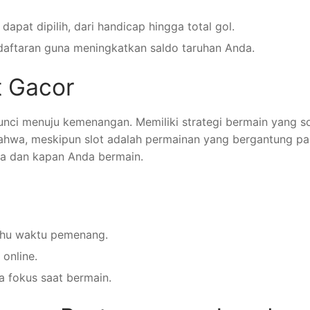
apat dipilih, dari handicap hingga total gol.
aftaran guna meningkatkan saldo taruhan Anda.
t Gacor
nci menuju kemenangan. Memiliki strategi bermain yang so
ahwa, meskipun slot adalah permainan yang bergantung p
a dan kapan Anda bermain.
ahu waktu pemenang.
online.
ga fokus saat bermain.