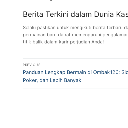
Berita Terkini dalam Dunia Ka
Selalu pastikan untuk mengikuti berita terbaru 
permainan baru dapat memengaruhi pengalaman
titik balik dalam karir perjudian Anda!
Navigasi
PREVIOUS
Previous
pos
Panduan Lengkap Bermain di Ombak126: Slo
post:
Poker, dan Lebih Banyak