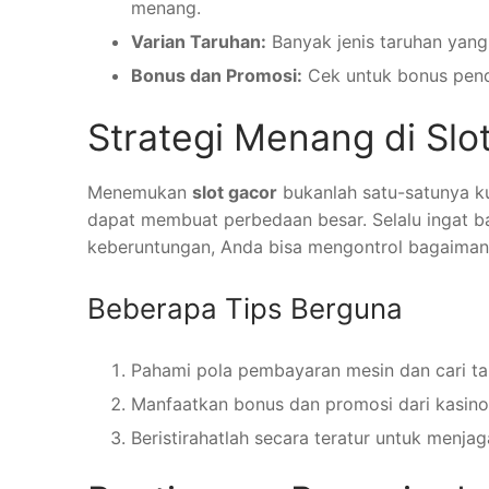
menang.
Varian Taruhan:
Banyak jenis taruhan yang d
Bonus dan Promosi:
Cek untuk bonus pend
Strategi Menang di Slo
Menemukan
slot gacor
bukanlah satu-satunya ku
dapat membuat perbedaan besar. Selalu ingat b
keberuntungan, Anda bisa mengontrol bagaiman
Beberapa Tips Berguna
Pahami pola pembayaran mesin dan cari t
Manfaatkan bonus dan promosi dari kasino 
Beristirahatlah secara teratur untuk menja