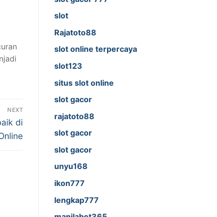
slot
Rajatoto88
curan
slot online terpercaya
njadi
slot123
situs slot online
slot gacor
NEXT
rajatoto88
aik di
slot gacor
Online
slot gacor
unyu168
ikon777
lengkap777
manilabet365