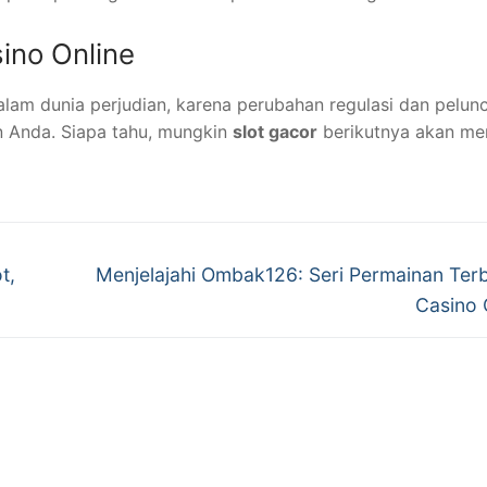
sino Online
dalam dunia perjudian, karena perubahan regulasi dan pelun
 Anda. Siapa tahu, mungkin
slot gacor
berikutnya akan me
Next
t,
Menjelajahi Ombak126: Seri Permainan Terb
post:
Casino 