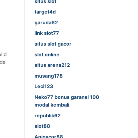
situs slot
target4d
garuda62
link slot77
situs slot gacor
lid
slot online
ada
situs arena212
musang178
Leci123
Neko77 bonus garansi 100
modal kembali
republik62
slot88
Apigacor88