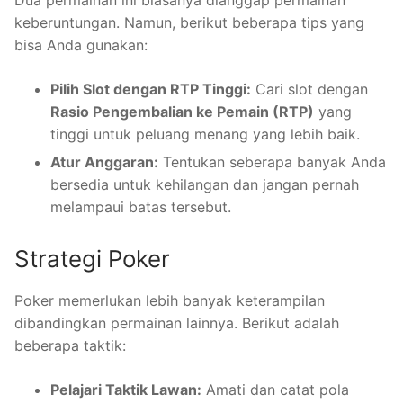
keberuntungan. Namun, berikut beberapa tips yang
bisa Anda gunakan:
Pilih Slot dengan RTP Tinggi:
Cari slot dengan
Rasio Pengembalian ke Pemain (RTP)
yang
tinggi untuk peluang menang yang lebih baik.
Atur Anggaran:
Tentukan seberapa banyak Anda
bersedia untuk kehilangan dan jangan pernah
melampaui batas tersebut.
Strategi Poker
Poker memerlukan lebih banyak keterampilan
dibandingkan permainan lainnya. Berikut adalah
beberapa taktik:
Pelajari Taktik Lawan:
Amati dan catat pola