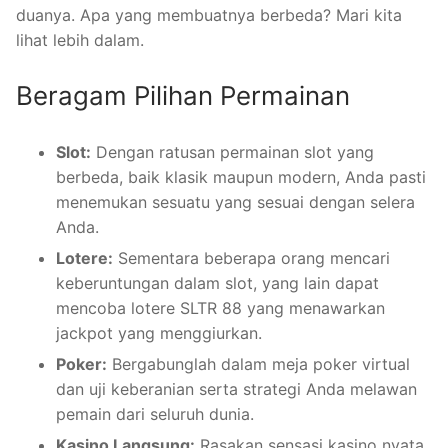
duanya. Apa yang membuatnya berbeda? Mari kita
lihat lebih dalam.
Beragam Pilihan Permainan
Slot:
Dengan ratusan permainan slot yang
berbeda, baik klasik maupun modern, Anda pasti
menemukan sesuatu yang sesuai dengan selera
Anda.
Lotere:
Sementara beberapa orang mencari
keberuntungan dalam slot, yang lain dapat
mencoba lotere SLTR 88 yang menawarkan
jackpot yang menggiurkan.
Poker:
Bergabunglah dalam meja poker virtual
dan uji keberanian serta strategi Anda melawan
pemain dari seluruh dunia.
Kasino Langsung:
Rasakan sensasi kasino nyata