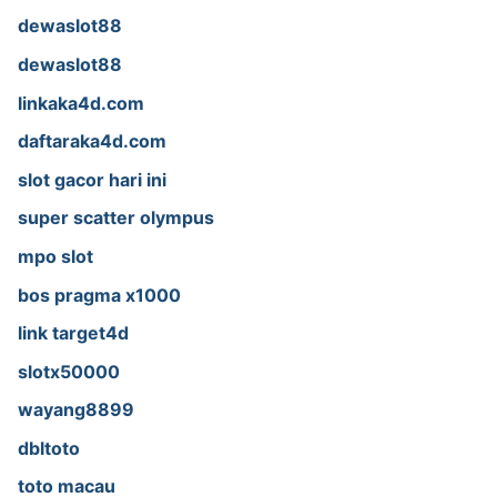
dewaslot88
dewaslot88
linkaka4d.com
daftaraka4d.com
slot gacor hari ini
super scatter olympus
mpo slot
bos pragma x1000
link target4d
slotx50000
wayang8899
dbltoto
toto macau