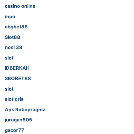
casino online
mpo
abgbet88
Slot88
nos138
slot
IDBERKAH
SBOBET88
slot
slot qris
Apk Robopragma
juragan805
gacor77