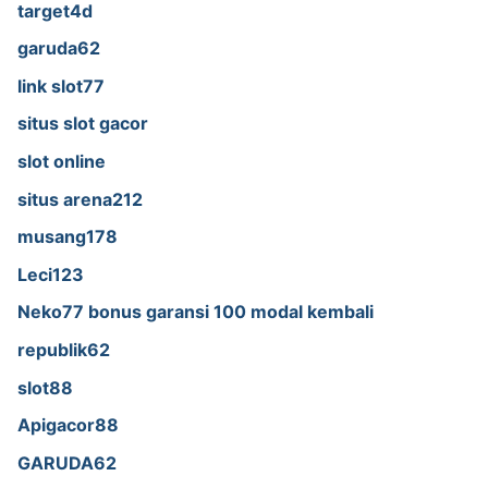
target4d
garuda62
link slot77
situs slot gacor
slot online
situs arena212
musang178
Leci123
Neko77 bonus garansi 100 modal kembali
republik62
slot88
Apigacor88
GARUDA62