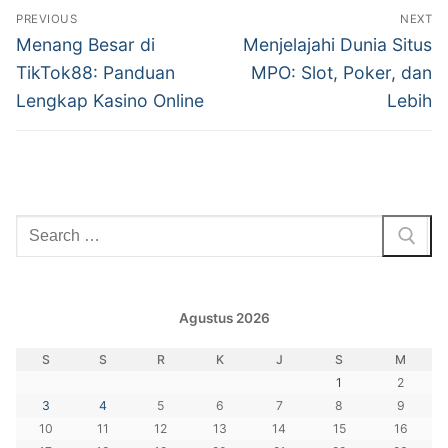
Navigasi
PREVIOUS
NEXT
pos
Previous
Next
Menang Besar di
Menjelajahi Dunia Situs
post:
post:
TikTok88: Panduan
MPO: Slot, Poker, dan
Lengkap Kasino Online
Lebih
Cari:
Agustus 2026
S
S
R
K
J
S
M
1
2
3
4
5
6
7
8
9
10
11
12
13
14
15
16