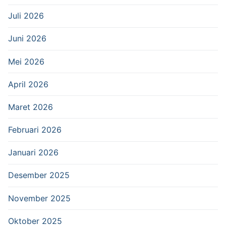
Juli 2026
Juni 2026
Mei 2026
April 2026
Maret 2026
Februari 2026
Januari 2026
Desember 2025
November 2025
Oktober 2025