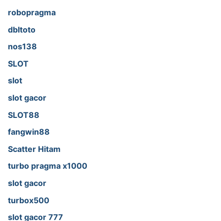
robopragma
dbltoto
nos138
SLOT
slot
slot gacor
SLOT88
fangwin88
Scatter Hitam
turbo pragma x1000
slot gacor
turbox500
slot gacor 777