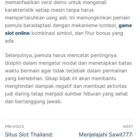
memanfaatkan versi demo untuk mengenali
karakteristik setiap mesin tanpa harus
mempertaruhkan uang asli. Ini memungkinkan pemain
pemula beradaptasi dengan mekanisme tombol,
game
slot online
kombinasi simbol, dan fitur bonus yang
ada.
Selanjutnya, pemula harus mencatat pentingnya
disiplin dalam mengatur modal dan menetapkan batas
waktu bermain agar tidak terjebak dalam permainan
yang berlebihan. Sikap bijak ini akan membantu
menghindari dampak negatif dan membuat aktivitas
judi daring tetap menjadi sumber hiburan yang sehat
dan bertanggung jawab.
Navigasi
PREVIOUS
NEXT
pos
Previous
Next
Situs Slot Thailand:
Menjelajahi Sawit777: