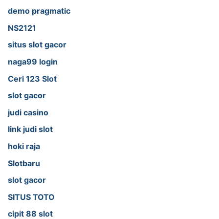
demo pragmatic
NS2121
situs slot gacor
naga99 login
Ceri 123 Slot
slot gacor
judi casino
link judi slot
hoki raja
Slotbaru
slot gacor
SITUS TOTO
cipit 88 slot