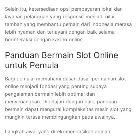
Selain itu, ketersediaan opsi pembayaran lokal dan
layanan pelanggan yang responsif menjadi nilai
tambah yang membantu pemain dari Indonesia merasa
lebih nyaman dan terlayani dengan baik selama
berinteraksi dengan kasino online.
Panduan Bermain Slot Online
untuk Pemula
Bagi pemula, memahami dasar-dasar permainan slot
online menjadi fondasi yang penting supaya
pengalaman bermain lebih optimal dan
menyenangkan. Dipelajari dengan baik, panduan
bermain dapat mengurai kompleksitas mesin slot yang
mungkin terasa membingungkan pada awalnya.
Langkah awal yang direkomendasikan adalah