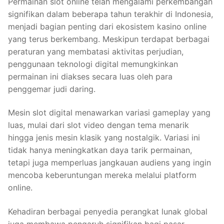
Permainan slot online telah mengalami perkembangan
signifikan dalam beberapa tahun terakhir di Indonesia,
menjadi bagian penting dari ekosistem kasino online
yang terus berkembang. Meskipun terdapat berbagai
peraturan yang membatasi aktivitas perjudian,
penggunaan teknologi digital memungkinkan
permainan ini diakses secara luas oleh para
penggemar judi daring.
Mesin slot digital menawarkan variasi gameplay yang
luas, mulai dari slot video dengan tema menarik
hingga jenis mesin klasik yang nostalgik. Variasi ini
tidak hanya meningkatkan daya tarik permainan,
tetapi juga memperluas jangkauan audiens yang ingin
mencoba keberuntungan mereka melalui platform
online.
Kehadiran berbagai penyedia perangkat lunak global
juga membawa pengaruh signifikan bagi pasar