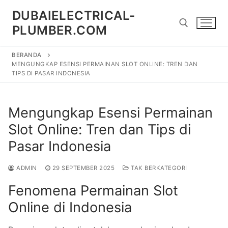
Lompat
DUBAIELECTRICAL-
ke
PLUMBER.COM
konten
BERANDA
Cari:
MENGUNGKAP ESENSI PERMAINAN SLOT ONLINE: TREN DAN
TIPS DI PASAR INDONESIA
Mengungkap Esensi Permainan
Slot Online: Tren dan Tips di
Pasar Indonesia
ADMIN
29 SEPTEMBER 2025
TAK BERKATEGORI
Fenomena Permainan Slot
Online di Indonesia