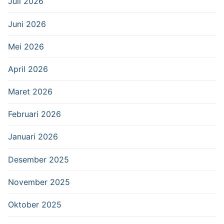
Juli 2026
Juni 2026
Mei 2026
April 2026
Maret 2026
Februari 2026
Januari 2026
Desember 2025
November 2025
Oktober 2025