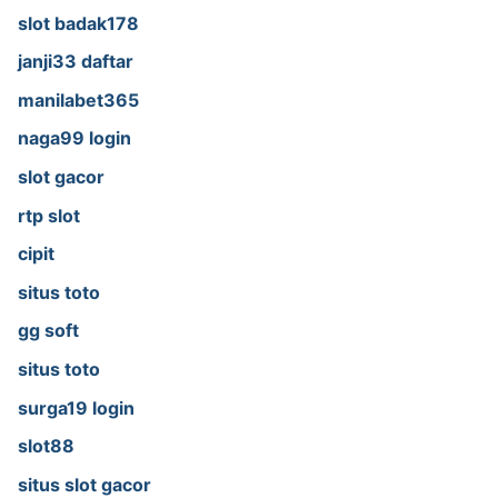
slot badak178
janji33 daftar
manilabet365
naga99 login
slot gacor
rtp slot
cipit
situs toto
gg soft
situs toto
surga19 login
slot88
situs slot gacor