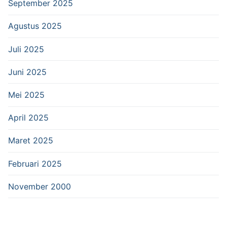
September 2025
Agustus 2025
Juli 2025
Juni 2025
Mei 2025
April 2025
Maret 2025
Februari 2025
November 2000