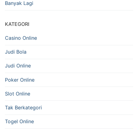
Banyak Lagi
KATEGORI
Casino Online
Judi Bola
Judi Online
Poker Online
Slot Online
Tak Berkategori
Togel Online