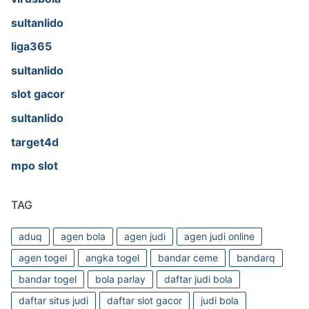
sultanlido
liga365
sultanlido
slot gacor
sultanlido
target4d
mpo slot
TAG
aduq
agen bola
agen judi
agen judi online
agen togel
angka togel
bandar ceme
bandarq
bandar togel
bola parlay
daftar judi bola
daftar situs judi
daftar slot gacor
judi bola