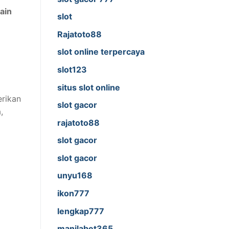
ain
slot
Rajatoto88
slot online terpercaya
slot123
situs slot online
erikan
slot gacor
,
rajatoto88
slot gacor
slot gacor
unyu168
ikon777
lengkap777
manilabet365