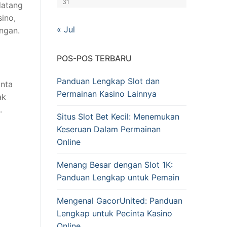
31
datang
sino,
« Jul
ngan.
POS-POS TERBARU
Panduan Lengkap Slot dan
inta
Permainan Kasino Lainnya
ak
.
Situs Slot Bet Kecil: Menemukan
Keseruan Dalam Permainan
Online
Menang Besar dengan Slot 1K:
Panduan Lengkap untuk Pemain
Mengenal GacorUnited: Panduan
Lengkap untuk Pecinta Kasino
Online