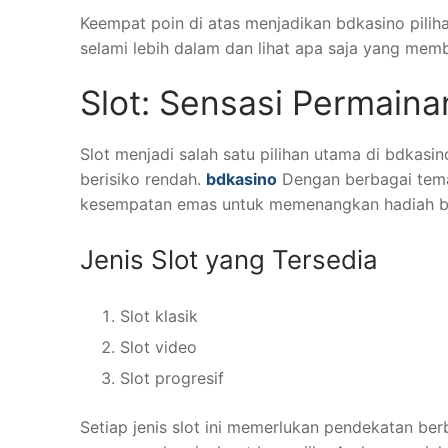
Keempat poin di atas menjadikan bdkasino pilih
selami lebih dalam dan lihat apa saja yang mem
Slot: Sensasi Permaina
Slot menjadi salah satu pilihan utama di bdk
berisiko rendah.
bdkasino
Dengan berbagai tema 
kesempatan emas untuk memenangkan hadiah b
Jenis Slot yang Tersedia
Slot klasik
Slot video
Slot progresif
Setiap jenis slot ini memerlukan pendekatan be