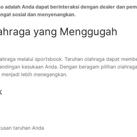
no adalah Anda dapat berinteraksi dengan dealer dan pem
angat sosial dan menyenangkan.
lahraga yang Menggugah
olahraga melalui sportsbook. Taruhan olahraga dapat memb
ndingan kesukaan Anda. Dengan beragam pilihan olahraga
 menjadi lebih menegangkan.
k
tusan taruhan Anda