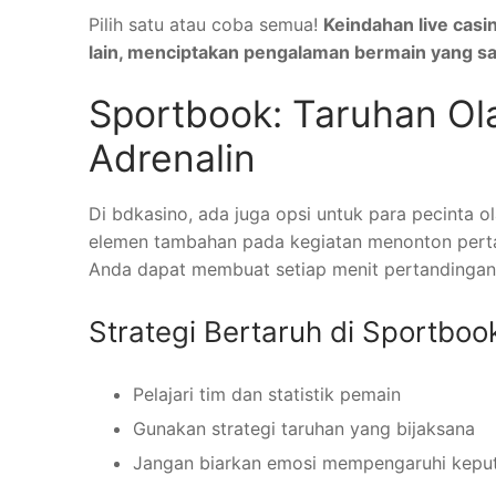
Pilih satu atau coba semua!
Keindahan live casi
lain, menciptakan pengalaman bermain yang s
Sportbook: Taruhan O
Adrenalin
Di bdkasino, ada juga opsi untuk para pecinta 
elemen tambahan pada kegiatan menonton perta
Anda dapat membuat setiap menit pertandingan
Strategi Bertaruh di Sportboo
Pelajari tim dan statistik pemain
Gunakan strategi taruhan yang bijaksana
Jangan biarkan emosi mempengaruhi kepu