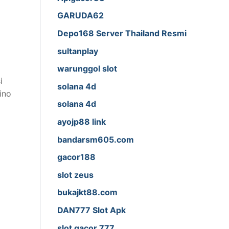
GARUDA62
Depo168 Server Thailand Resmi
sultanplay
warunggol slot
i
solana 4d
ino
solana 4d
ayojp88 link
bandarsm605.com
gacor188
slot zeus
bukajkt88.com
DAN777 Slot Apk
slot gacor 777