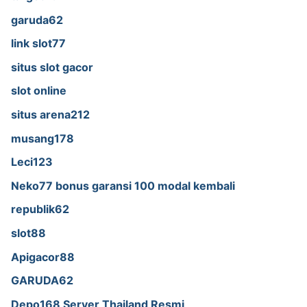
garuda62
link slot77
situs slot gacor
slot online
situs arena212
musang178
Leci123
Neko77 bonus garansi 100 modal kembali
republik62
slot88
Apigacor88
GARUDA62
Depo168 Server Thailand Resmi