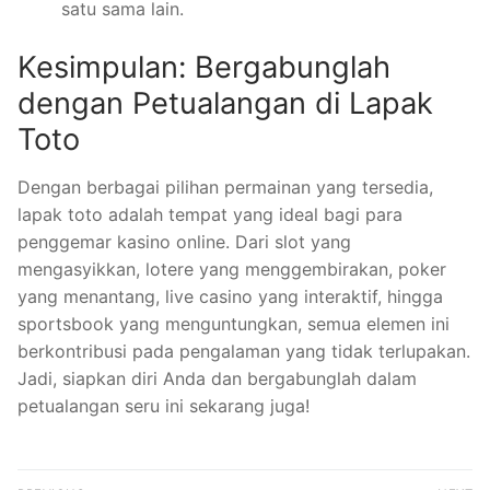
satu sama lain.
Kesimpulan: Bergabunglah
dengan Petualangan di Lapak
Toto
Dengan berbagai pilihan permainan yang tersedia,
lapak toto adalah tempat yang ideal bagi para
penggemar kasino online. Dari slot yang
mengasyikkan, lotere yang menggembirakan, poker
yang menantang, live casino yang interaktif, hingga
sportsbook yang menguntungkan, semua elemen ini
berkontribusi pada pengalaman yang tidak terlupakan.
Jadi, siapkan diri Anda dan bergabunglah dalam
petualangan seru ini sekarang juga!
Navigasi