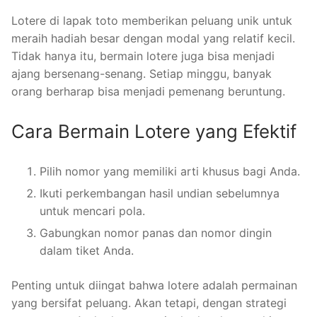
Lotere di lapak toto memberikan peluang unik untuk
meraih hadiah besar dengan modal yang relatif kecil.
Tidak hanya itu, bermain lotere juga bisa menjadi
ajang bersenang-senang. Setiap minggu, banyak
orang berharap bisa menjadi pemenang beruntung.
Cara Bermain Lotere yang Efektif
Pilih nomor yang memiliki arti khusus bagi Anda.
Ikuti perkembangan hasil undian sebelumnya
untuk mencari pola.
Gabungkan nomor panas dan nomor dingin
dalam tiket Anda.
Penting untuk diingat bahwa lotere adalah permainan
yang bersifat peluang. Akan tetapi, dengan strategi