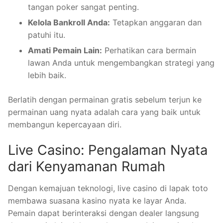
tangan poker sangat penting.
Kelola Bankroll Anda:
Tetapkan anggaran dan
patuhi itu.
Amati Pemain Lain:
Perhatikan cara bermain
lawan Anda untuk mengembangkan strategi yang
lebih baik.
Berlatih dengan permainan gratis sebelum terjun ke
permainan uang nyata adalah cara yang baik untuk
membangun kepercayaan diri.
Live Casino: Pengalaman Nyata
dari Kenyamanan Rumah
Dengan kemajuan teknologi, live casino di lapak toto
membawa suasana kasino nyata ke layar Anda.
Pemain dapat berinteraksi dengan dealer langsung