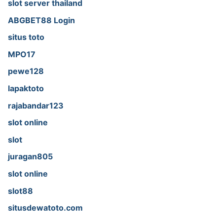
slot server thailand
ABGBET88 Login
situs toto
MPO17
pewe128
lapaktoto
rajabandar123
slot online
slot
juragan805
slot online
slot88
situsdewatoto.com