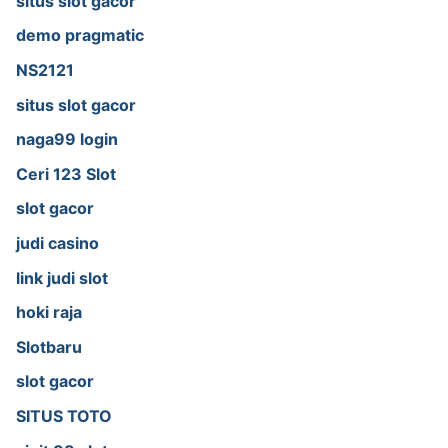
situs slot gacor
demo pragmatic
NS2121
situs slot gacor
naga99 login
Ceri 123 Slot
slot gacor
judi casino
link judi slot
hoki raja
Slotbaru
slot gacor
SITUS TOTO