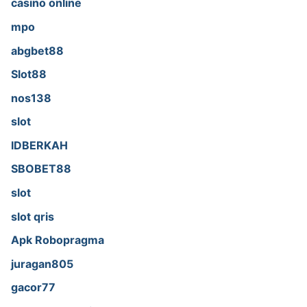
casino online
mpo
abgbet88
Slot88
nos138
slot
IDBERKAH
SBOBET88
slot
slot qris
Apk Robopragma
juragan805
gacor77