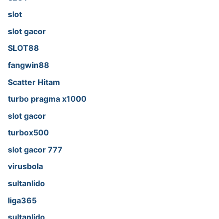
slot
slot gacor
SLOT88
fangwin88
Scatter Hitam
turbo pragma x1000
slot gacor
turbox500
slot gacor 777
virusbola
sultanlido
liga365
sultanlido