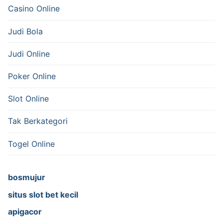
Casino Online
Judi Bola
Judi Online
Poker Online
Slot Online
Tak Berkategori
Togel Online
bosmujur
situs slot bet kecil
apigacor