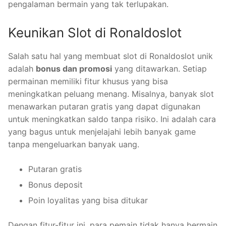
pengalaman bermain yang tak terlupakan.
Keunikan Slot di Ronaldoslot
Salah satu hal yang membuat slot di Ronaldoslot unik
adalah
bonus dan promosi
yang ditawarkan. Setiap
permainan memiliki fitur khusus yang bisa
meningkatkan peluang menang. Misalnya, banyak slot
menawarkan putaran gratis yang dapat digunakan
untuk meningkatkan saldo tanpa risiko. Ini adalah cara
yang bagus untuk menjelajahi lebih banyak game
tanpa mengeluarkan banyak uang.
Putaran gratis
Bonus deposit
Poin loyalitas yang bisa ditukar
Dengan fitur-fitur ini, para pemain tidak hanya bermain