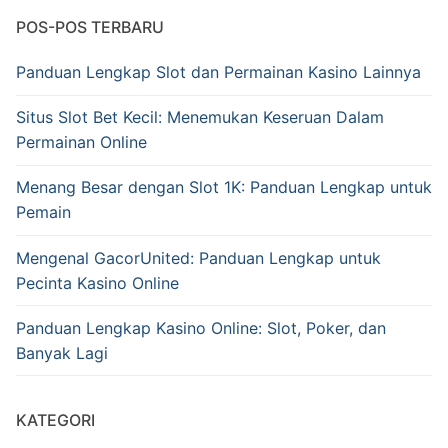
POS-POS TERBARU
Panduan Lengkap Slot dan Permainan Kasino Lainnya
Situs Slot Bet Kecil: Menemukan Keseruan Dalam
Permainan Online
Menang Besar dengan Slot 1K: Panduan Lengkap untuk
Pemain
Mengenal GacorUnited: Panduan Lengkap untuk
Pecinta Kasino Online
Panduan Lengkap Kasino Online: Slot, Poker, dan
Banyak Lagi
KATEGORI