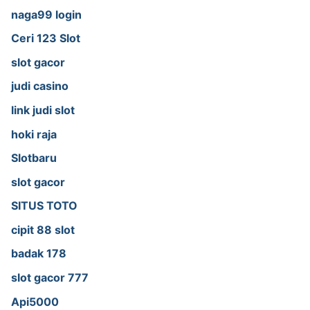
naga99 login
Ceri 123 Slot
slot gacor
judi casino
link judi slot
hoki raja
Slotbaru
slot gacor
SITUS TOTO
cipit 88 slot
badak 178
slot gacor 777
Api5000