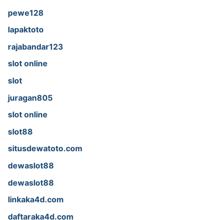
pewe128
lapaktoto
rajabandar123
slot online
slot
juragan805
slot online
slot88
situsdewatoto.com
dewaslot88
dewaslot88
linkaka4d.com
daftaraka4d.com