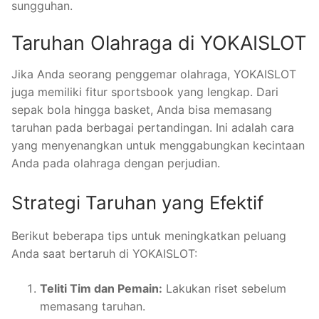
sungguhan.
Taruhan Olahraga di YOKAISLOT
Jika Anda seorang penggemar olahraga, YOKAISLOT
juga memiliki fitur sportsbook yang lengkap. Dari
sepak bola hingga basket, Anda bisa memasang
taruhan pada berbagai pertandingan. Ini adalah cara
yang menyenangkan untuk menggabungkan kecintaan
Anda pada olahraga dengan perjudian.
Strategi Taruhan yang Efektif
Berikut beberapa tips untuk meningkatkan peluang
Anda saat bertaruh di YOKAISLOT:
Teliti Tim dan Pemain:
Lakukan riset sebelum
memasang taruhan.