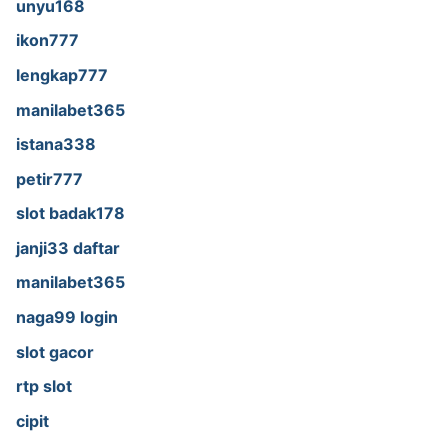
unyu168
ikon777
lengkap777
manilabet365
istana338
petir777
slot badak178
janji33 daftar
manilabet365
naga99 login
slot gacor
rtp slot
cipit