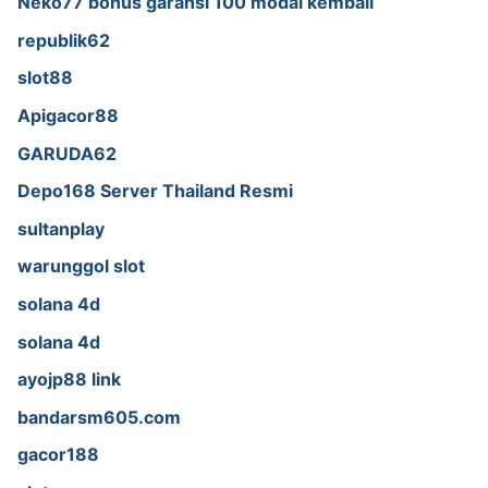
Neko77 bonus garansi 100 modal kembali
republik62
slot88
Apigacor88
GARUDA62
Depo168 Server Thailand Resmi
sultanplay
warunggol slot
solana 4d
solana 4d
ayojp88 link
bandarsm605.com
gacor188