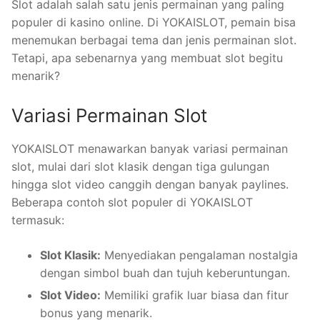
Slot adalah salah satu jenis permainan yang paling
populer di kasino online. Di YOKAISLOT, pemain bisa
menemukan berbagai tema dan jenis permainan slot.
Tetapi, apa sebenarnya yang membuat slot begitu
menarik?
Variasi Permainan Slot
YOKAISLOT menawarkan banyak variasi permainan
slot, mulai dari slot klasik dengan tiga gulungan
hingga slot video canggih dengan banyak paylines.
Beberapa contoh slot populer di YOKAISLOT
termasuk:
Slot Klasik:
Menyediakan pengalaman nostalgia
dengan simbol buah dan tujuh keberuntungan.
Slot Video:
Memiliki grafik luar biasa dan fitur
bonus yang menarik.