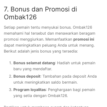
7. Bonus dan Promosi di
Ombak126
Setiap pemain tentu menyukai bonus. Ombak126
memahami hal tersebut dan menawarkan beragam
promosi menggiurkan. Memanfaatkan
promosi ini
dapat meningkatkan peluang Anda untuk menang.
Berikut adalah jenis bonus yang tersedia:
Bonus selamat datang
: Hadiah untuk pemain
baru yang mendaftar.
Bonus deposit
: Tambahan pada deposit Anda
untuk meningkatkan saldo bermain.
Program loyalitas
: Penghargaan bagi pemain
yang setia dengan Ombak126.