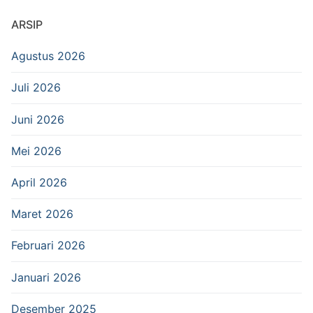
ARSIP
Agustus 2026
Juli 2026
Juni 2026
Mei 2026
April 2026
Maret 2026
Februari 2026
Januari 2026
Desember 2025