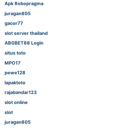
Apk Robopragma
juragan805
gacor77
slot server thailand
ABGBET88 Login
situs toto
MPO17
pewe128
lapaktoto
rajabandar123
slot online
slot
juragan805