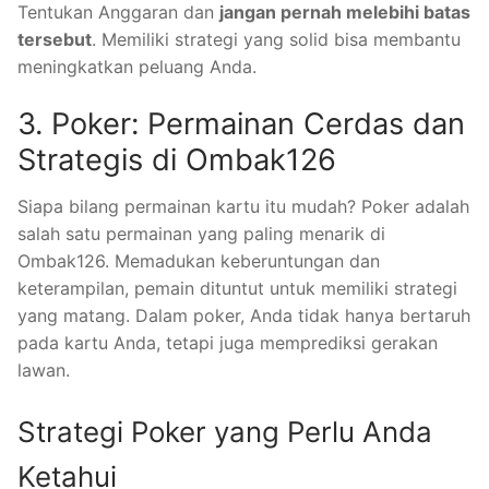
Tentukan Anggaran dan
jangan pernah melebihi batas
tersebut
. Memiliki strategi yang solid bisa membantu
meningkatkan peluang Anda.
3. Poker: Permainan Cerdas dan
Strategis di Ombak126
Siapa bilang permainan kartu itu mudah? Poker adalah
salah satu permainan yang paling menarik di
Ombak126. Memadukan keberuntungan dan
keterampilan, pemain dituntut untuk memiliki strategi
yang matang. Dalam poker, Anda tidak hanya bertaruh
pada kartu Anda, tetapi juga memprediksi gerakan
lawan.
Strategi Poker yang Perlu Anda
Ketahui