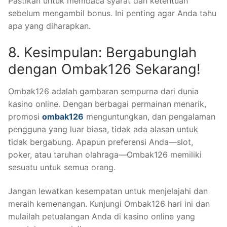
Pastikan untuk membaca syarat dan ketentuan
sebelum mengambil bonus. Ini penting agar Anda tahu
apa yang diharapkan.
8. Kesimpulan: Bergabunglah
dengan Ombak126 Sekarang!
Ombak126 adalah gambaran sempurna dari dunia
kasino online. Dengan berbagai permainan menarik,
promosi
ombak126
menguntungkan, dan pengalaman
pengguna yang luar biasa, tidak ada alasan untuk
tidak bergabung. Apapun preferensi Anda—slot,
poker, atau taruhan olahraga—Ombak126 memiliki
sesuatu untuk semua orang.
Jangan lewatkan kesempatan untuk menjelajahi dan
meraih kemenangan. Kunjungi Ombak126 hari ini dan
mulailah petualangan Anda di kasino online yang