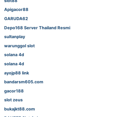
slot88
Apigacor88
GARUDA62
Depo168 Server Thailand Resmi
sultanplay
warunggol slot
solana 4d
solana 4d
ayojp88 link
bandarsm605.com
gacor188
slot zeus
bukajkt88.com