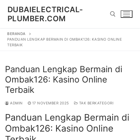
Lompat
DUBAIELECTRICAL-
ke
PLUMBER.COM
konten
BERANDA
Cari:
PANDUAN LENGKAP BERMAIN DI OMBAK126: KASINO ONLINE
TERBAIK
Panduan Lengkap Bermain di
Ombak126: Kasino Online
Terbaik
ADMIN
17 NOVEMBER 2025
TAK BERKATEGORI
Panduan Lengkap Bermain di
Ombak126: Kasino Online
Terbaik