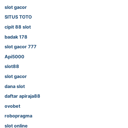
slot gacor
SITUS TOTO
cipit 88 slot
badak 178
slot gacor 777
Api5000
slot88
slot gacor
dana slot
daftar apiraja88
ovobet
robopragma
slot online