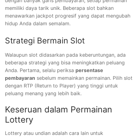
dengan banyak garis pembayaran, setiap permainan
memiliki daya tarik unik. Beberapa slot bahkan
menawarkan jackpot progresif yang dapat mengubah
hidup Anda dalam semalam.
Strategi Bermain Slot
Walaupun slot didasarkan pada keberuntungan, ada
beberapa strategi yang bisa meningkatkan peluang
Anda. Pertama, selalu periksa
persentase
pembayaran
sebelum memainkan permainan. Pilih slot
dengan RTP (Return to Player) yang tinggi untuk
peluang menang yang lebih baik.
Keseruan dalam Permainan
Lottery
Lottery atau undian adalah cara lain untuk