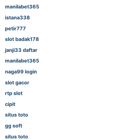
manilabet365
istana338
petir777
slot badak178
janji33 daftar
manilabet365
naga99 login
slot gacor
rtp slot
cipit
situs toto
gg soft
situs toto