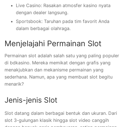
Live Casino: Rasakan atmosfer kasino nyata
dengan dealer langsung.
Sportsbook: Taruhan pada tim favorit Anda
dalam berbagai olahraga.
Menjelajahi Permainan Slot
Permainan slot adalah salah satu yang paling populer
di bdkasino. Mereka memikat dengan grafis yang
menakjubkan dan mekanisme permainan yang
sederhana. Namun, apa yang membuat slot begitu
menarik?
Jenis-jenis Slot
Slot datang dalam berbagai bentuk dan ukuran. Dari
slot 3-gulungan klasik hingga slot video canggih