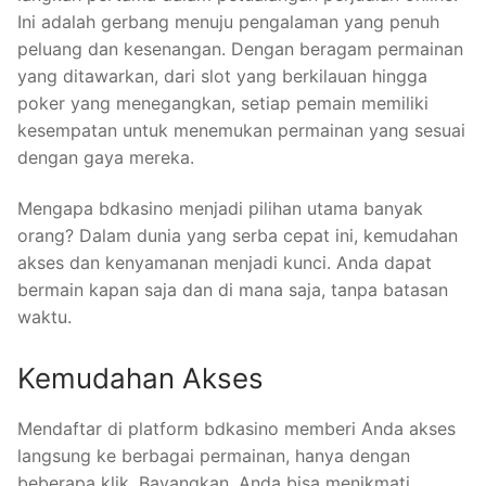
Ini adalah gerbang menuju pengalaman yang penuh
peluang dan kesenangan. Dengan beragam permainan
yang ditawarkan, dari slot yang berkilauan hingga
poker yang menegangkan, setiap pemain memiliki
kesempatan untuk menemukan permainan yang sesuai
dengan gaya mereka.
Mengapa bdkasino menjadi pilihan utama banyak
orang? Dalam dunia yang serba cepat ini, kemudahan
akses dan kenyamanan menjadi kunci. Anda dapat
bermain kapan saja dan di mana saja, tanpa batasan
waktu.
Kemudahan Akses
Mendaftar di platform bdkasino memberi Anda akses
langsung ke berbagai permainan, hanya dengan
beberapa klik. Bayangkan, Anda bisa menikmati