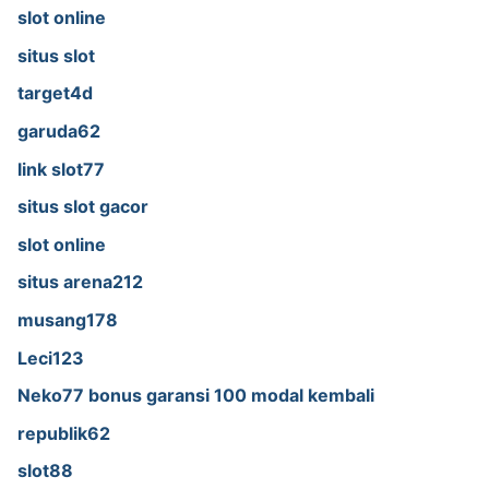
slot online
situs slot
target4d
garuda62
link slot77
situs slot gacor
slot online
situs arena212
musang178
Leci123
Neko77 bonus garansi 100 modal kembali
republik62
slot88