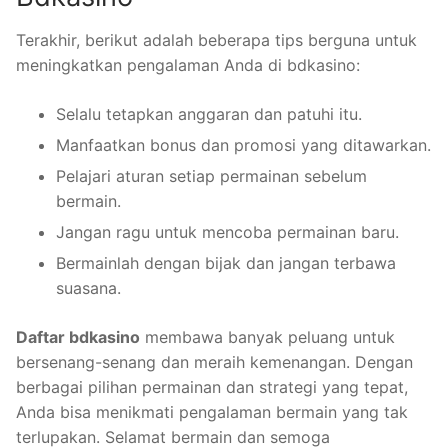
Terakhir, berikut adalah beberapa tips berguna untuk
meningkatkan pengalaman Anda di bdkasino:
Selalu tetapkan anggaran dan patuhi itu.
Manfaatkan bonus dan promosi yang ditawarkan.
Pelajari aturan setiap permainan sebelum
bermain.
Jangan ragu untuk mencoba permainan baru.
Bermainlah dengan bijak dan jangan terbawa
suasana.
Daftar bdkasino
membawa banyak peluang untuk
bersenang-senang dan meraih kemenangan. Dengan
berbagai pilihan permainan dan strategi yang tepat,
Anda bisa menikmati pengalaman bermain yang tak
terlupakan. Selamat bermain dan semoga