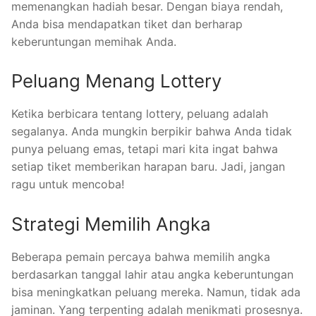
memenangkan hadiah besar. Dengan biaya rendah,
Anda bisa mendapatkan tiket dan berharap
keberuntungan memihak Anda.
Peluang Menang Lottery
Ketika berbicara tentang lottery, peluang adalah
segalanya. Anda mungkin berpikir bahwa Anda tidak
punya peluang emas, tetapi mari kita ingat bahwa
setiap tiket memberikan harapan baru. Jadi, jangan
ragu untuk mencoba!
Strategi Memilih Angka
Beberapa pemain percaya bahwa memilih angka
berdasarkan tanggal lahir atau angka keberuntungan
bisa meningkatkan peluang mereka. Namun, tidak ada
jaminan. Yang terpenting adalah menikmati prosesnya.