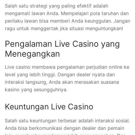
Salah satu strategi yang paling efektif adalah
mengamati lawan Anda. Mempelajari pola taruhan dan
perilaku lawan bisa memberi Anda keunggulan. Jangan
ragu untuk menggertak jika situasi menguntungkan!
Pengalaman Live Casino yang
Menegangkan
Live casino membawa pengalaman perjudian online ke
level yang lebih tinggi. Dengan dealer nyata dan
interaksi langsung, Anda akan merasakan suasana
kasino yang sesungguhnya.
Keuntungan Live Casino
Salah satu keuntungan terbesar adalah interaksi sosial.
Anda bisa berkomunikasi dengan dealer dan pemain