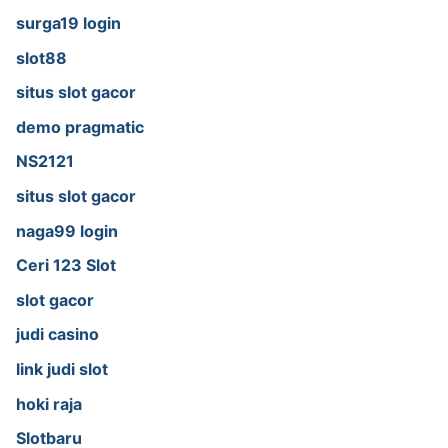
surga19 login
slot88
situs slot gacor
demo pragmatic
NS2121
situs slot gacor
naga99 login
Ceri 123 Slot
slot gacor
judi casino
link judi slot
hoki raja
Slotbaru