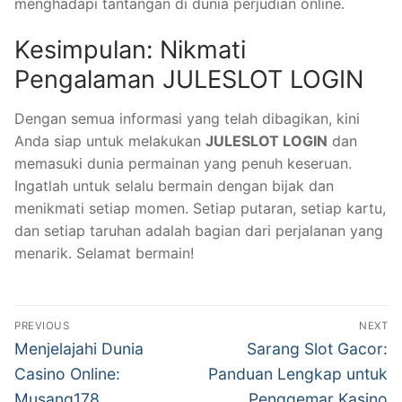
menghadapi tantangan di dunia perjudian online.
Kesimpulan: Nikmati
Pengalaman JULESLOT LOGIN
Dengan semua informasi yang telah dibagikan, kini
Anda siap untuk melakukan
JULESLOT LOGIN
dan
memasuki dunia permainan yang penuh keseruan.
Ingatlah untuk selalu bermain dengan bijak dan
menikmati setiap momen. Setiap putaran, setiap kartu,
dan setiap taruhan adalah bagian dari perjalanan yang
menarik. Selamat bermain!
Navigasi
PREVIOUS
NEXT
pos
Previous
Next
Menjelajahi Dunia
Sarang Slot Gacor:
post:
post:
Casino Online:
Panduan Lengkap untuk
Musang178
Penggemar Kasino