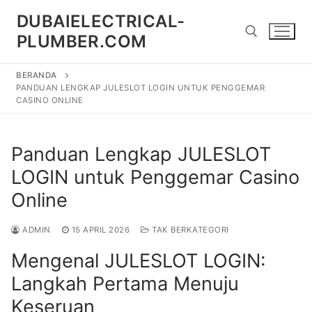
Lompat
DUBAIELECTRICAL-
ke
PLUMBER.COM
konten
BERANDA
Cari:
PANDUAN LENGKAP JULESLOT LOGIN UNTUK PENGGEMAR
CASINO ONLINE
Panduan Lengkap JULESLOT
LOGIN untuk Penggemar Casino
Online
ADMIN
15 APRIL 2026
TAK BERKATEGORI
Mengenal JULESLOT LOGIN:
Langkah Pertama Menuju
Keseruan