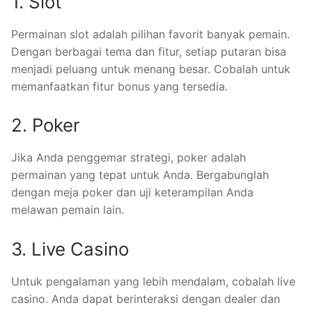
1. Slot
Permainan slot adalah pilihan favorit banyak pemain.
Dengan berbagai tema dan fitur, setiap putaran bisa
menjadi peluang untuk menang besar. Cobalah untuk
memanfaatkan fitur bonus yang tersedia.
2. Poker
Jika Anda penggemar strategi, poker adalah
permainan yang tepat untuk Anda. Bergabunglah
dengan meja poker dan uji keterampilan Anda
melawan pemain lain.
3. Live Casino
Untuk pengalaman yang lebih mendalam, cobalah live
casino. Anda dapat berinteraksi dengan dealer dan