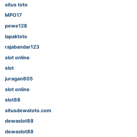
situs toto
MPO17
pewe128
lapaktoto
rajabandar123
slot online
slot
juragan805
slot online
slot88
situsdewatoto.com
dewaslot88
dewaslot88