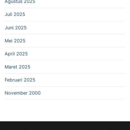
Agustus 2025
Juli 2025
Juni 2025
Mei 2025
April 2025
Maret 2025
Februari 2025
November 2000