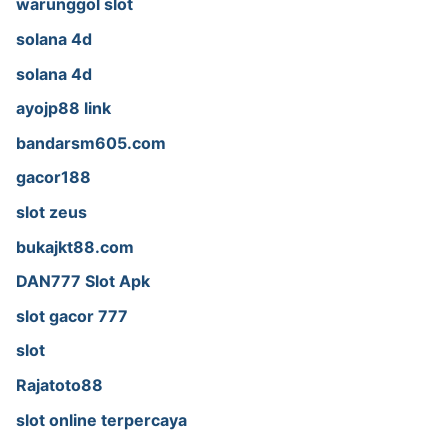
warunggol slot
solana 4d
solana 4d
ayojp88 link
bandarsm605.com
gacor188
slot zeus
bukajkt88.com
DAN777 Slot Apk
slot gacor 777
slot
Rajatoto88
slot online terpercaya