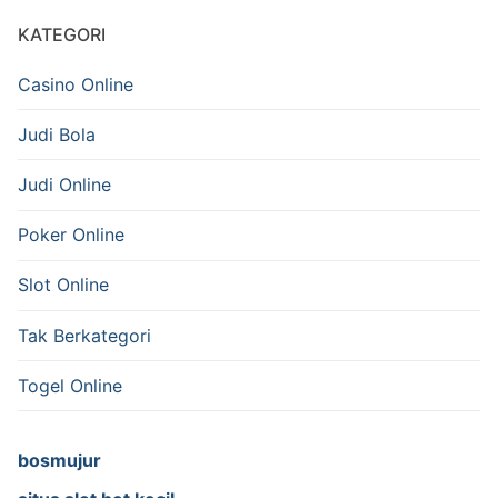
KATEGORI
Casino Online
Judi Bola
Judi Online
Poker Online
Slot Online
Tak Berkategori
Togel Online
bosmujur