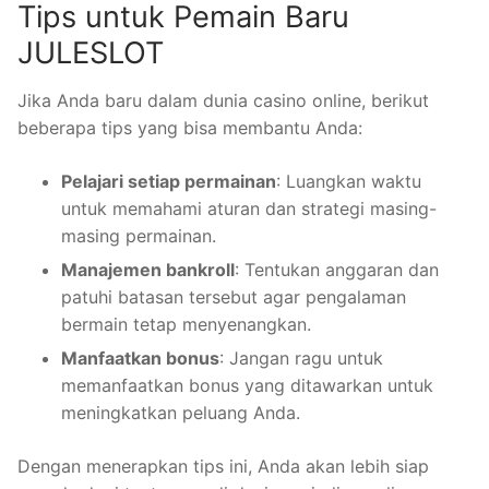
Tips untuk Pemain Baru
JULESLOT
Jika Anda baru dalam dunia casino online, berikut
beberapa tips yang bisa membantu Anda:
Pelajari setiap permainan
: Luangkan waktu
untuk memahami aturan dan strategi masing-
masing permainan.
Manajemen bankroll
: Tentukan anggaran dan
patuhi batasan tersebut agar pengalaman
bermain tetap menyenangkan.
Manfaatkan bonus
: Jangan ragu untuk
memanfaatkan bonus yang ditawarkan untuk
meningkatkan peluang Anda.
Dengan menerapkan tips ini, Anda akan lebih siap