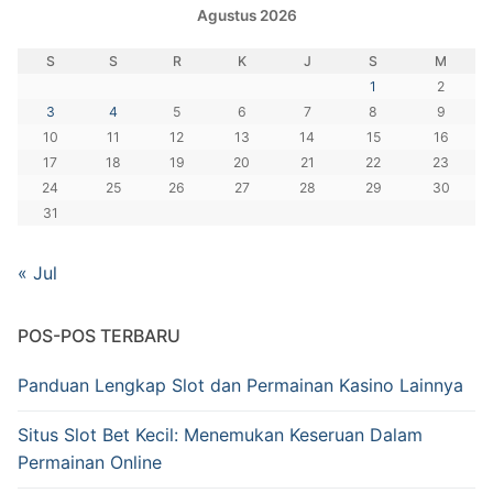
Agustus 2026
S
S
R
K
J
S
M
1
2
3
4
5
6
7
8
9
10
11
12
13
14
15
16
17
18
19
20
21
22
23
24
25
26
27
28
29
30
31
« Jul
POS-POS TERBARU
Panduan Lengkap Slot dan Permainan Kasino Lainnya
Situs Slot Bet Kecil: Menemukan Keseruan Dalam
Permainan Online