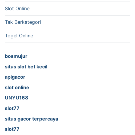
Slot Online
Tak Berkategori
Togel Online
bosmujur
situs slot bet kecil
apigacor
slot online
UNYU168
slot77
situs gacor terpercaya
slot77