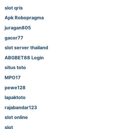
slot qris
Apk Robopragma
juragan805
gacor77
slot server thailand
ABGBET88 Login
situs toto
MPO17
pewe128
lapaktoto
rajabandar123
slot online
slot