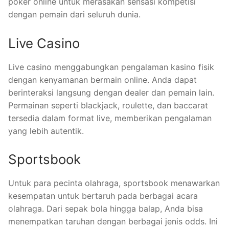
poker online untuk merasakan sensasi kompetisi
dengan pemain dari seluruh dunia.
Live Casino
Live casino menggabungkan pengalaman kasino fisik
dengan kenyamanan bermain online. Anda dapat
berinteraksi langsung dengan dealer dan pemain lain.
Permainan seperti blackjack, roulette, dan baccarat
tersedia dalam format live, memberikan pengalaman
yang lebih autentik.
Sportsbook
Untuk para pecinta olahraga, sportsbook menawarkan
kesempatan untuk bertaruh pada berbagai acara
olahraga. Dari sepak bola hingga balap, Anda bisa
menempatkan taruhan dengan berbagai jenis odds. Ini