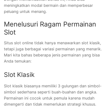
meningkatkan modal bermain dan memperbesar
peluang untuk menang.
Menelusuri Ragam Permainan
Slot
Situs slot online tidak hanya menawarkan slot klasik,
tetapi juga berbagai variasi permainan yang menarik.
Mari kita bahas beberapa jenis permainan yang bisa
Anda temukan:
Slot Klasik
Slot klasik biasanya memiliki 3 gulungan dan simbol-
simbol sederhana seperti buah-buahan dan angka.
Permainan ini cocok untuk pemula karena mudah
dimengerti dan tidak memerlukan strategi khusus.