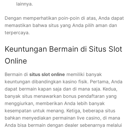
lainnya.
Dengan memperhatikan poin-poin di atas, Anda dapat
memastikan bahwa situs yang Anda pilih aman dan
terpercaya.
Keuntungan Bermain di Situs Slot
Online
Bermain di
situs slot online
memiliki banyak
keuntungan dibandingkan kasino fisik. Pertama, Anda
dapat bermain kapan saja dan di mana saja. Kedua,
banyak situs menawarkan bonus pendaftaran yang
menggiurkan, memberikan Anda lebih banyak
kesempatan untuk menang. Ketiga, beberapa situs
bahkan menyediakan permainan live casino, di mana
Anda bisa bermain dengan dealer sebenarnya melalui