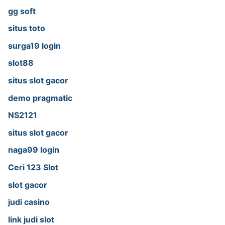
gg soft
situs toto
surga19 login
slot88
situs slot gacor
demo pragmatic
NS2121
situs slot gacor
naga99 login
Ceri 123 Slot
slot gacor
judi casino
link judi slot