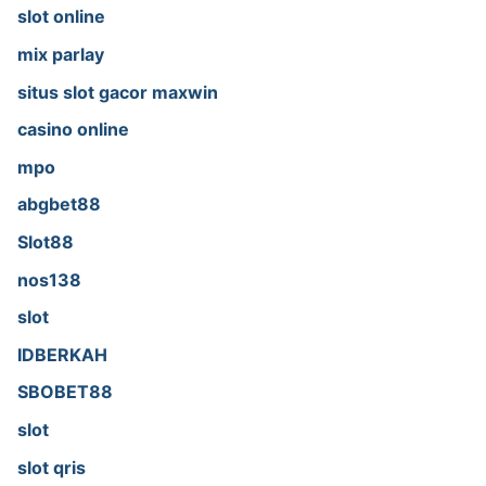
slot online
mix parlay
situs slot gacor maxwin
casino online
mpo
abgbet88
Slot88
nos138
slot
IDBERKAH
SBOBET88
slot
slot qris