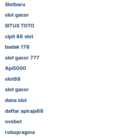
Slotbaru
slot gacor
SITUS TOTO
cipit 88 slot
badak 178
slot gacor 777
Api5000
slot88
slot gacor
dana slot
daftar apiraja88
ovobet
robopragma