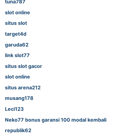
tuna787
slot online
situs slot
target4d
garuda62
link slot77
situs slot gacor
slot online
situs arena212
musang178
Leci123
Neko77 bonus garansi 100 modal kembali
republik62