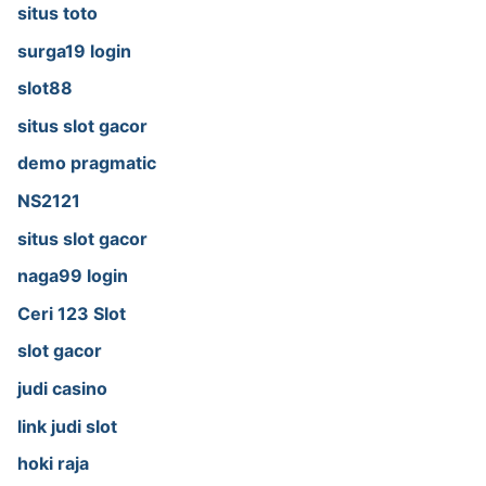
situs toto
surga19 login
slot88
situs slot gacor
demo pragmatic
NS2121
situs slot gacor
naga99 login
Ceri 123 Slot
slot gacor
judi casino
link judi slot
hoki raja