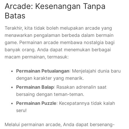
Arcade: Kesenangan Tanpa
Batas
Terakhir, kita tidak boleh melupakan arcade yang
menawarkan pengalaman berbeda dalam bermain
game. Permainan arcade membawa nostalgia bagi
banyak orang. Anda dapat menemukan berbagai
macam permainan, termasuk:
Permainan Petualangan
: Menjelajahi dunia baru
dengan karakter yang menarik.
Permainan Balap
: Rasakan adrenalin saat
bersaing dengan teman-teman.
Permainan Puzzle
: Kecepatannya tidak kalah
seru!
Melalui permainan arcade, Anda dapat bersenang-