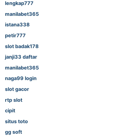
lengkap777
manilabet365
istana338
petir777
slot badak178
janji33 daftar
manilabet365
naga99 login
slot gacor
rtp slot
cipit
situs toto
gg soft