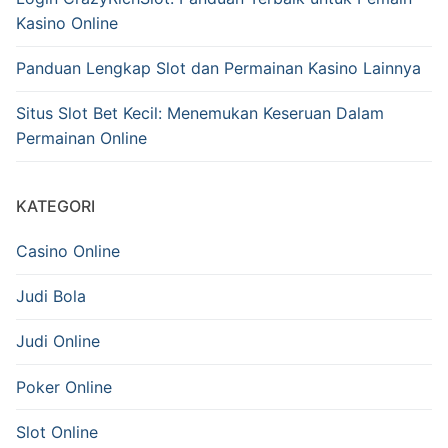
Kasino Online
Panduan Lengkap Slot dan Permainan Kasino Lainnya
Situs Slot Bet Kecil: Menemukan Keseruan Dalam
Permainan Online
KATEGORI
Casino Online
Judi Bola
Judi Online
Poker Online
Slot Online