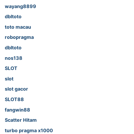
wayang8899
dbltoto
toto macau
robopragma
dbltoto
nos138
SLOT
slot
slot gacor
SLOT88
fangwin88
Scatter Hitam
turbo pragma x1000