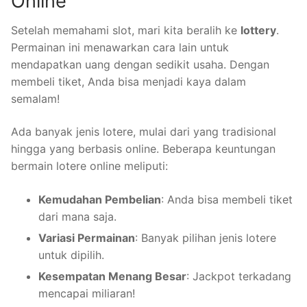
Online
Setelah memahami slot, mari kita beralih ke
lottery
.
Permainan ini menawarkan cara lain untuk
mendapatkan uang dengan sedikit usaha. Dengan
membeli tiket, Anda bisa menjadi kaya dalam
semalam!
Ada banyak jenis lotere, mulai dari yang tradisional
hingga yang berbasis online. Beberapa keuntungan
bermain lotere online meliputi:
Kemudahan Pembelian
: Anda bisa membeli tiket
dari mana saja.
Variasi Permainan
: Banyak pilihan jenis lotere
untuk dipilih.
Kesempatan Menang Besar
: Jackpot terkadang
mencapai miliaran!