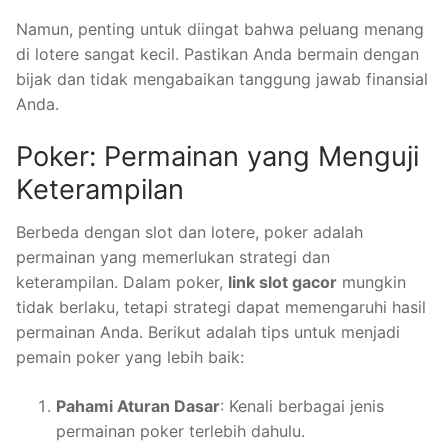
Namun, penting untuk diingat bahwa peluang menang
di lotere sangat kecil. Pastikan Anda bermain dengan
bijak dan tidak mengabaikan tanggung jawab finansial
Anda.
Poker: Permainan yang Menguji
Keterampilan
Berbeda dengan slot dan lotere, poker adalah
permainan yang memerlukan strategi dan
keterampilan. Dalam poker,
link slot gacor
mungkin
tidak berlaku, tetapi strategi dapat memengaruhi hasil
permainan Anda. Berikut adalah tips untuk menjadi
pemain poker yang lebih baik:
Pahami Aturan Dasar
: Kenali berbagai jenis
permainan poker terlebih dahulu.