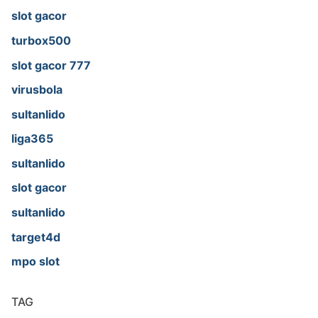
slot gacor
turbox500
slot gacor 777
virusbola
sultanlido
liga365
sultanlido
slot gacor
sultanlido
target4d
mpo slot
TAG