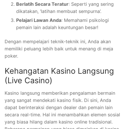
Berlatih Secara Teratur
: Seperti yang sering
dikatakan, ‘latihan membuat sempurna’.
Pelajari Lawan Anda
: Memahami psikologi
pemain lain adalah keuntungan besar!
Dengan mempelajari teknik-teknik ini, Anda akan
memiliki peluang lebih baik untuk menang di meja
poker.
Kehangatan Kasino Langsung
(Live Casino)
Kasino langsung memberikan pengalaman bermain
yang sangat mendekati kasino fisik. Di sini, Anda
dapat berinteraksi dengan dealer dan pemain lain
secara real-time. Hal ini menambahkan elemen sosial
yang biasa hilang dalam kasino online tradisional.
Beberapa permainan yang biasa dimainkan di kasino