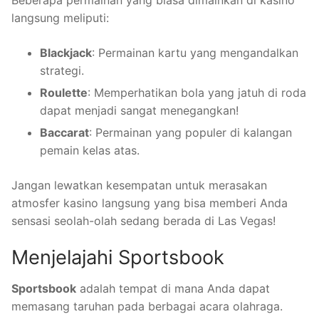
langsung meliputi:
Blackjack
: Permainan kartu yang mengandalkan
strategi.
Roulette
: Memperhatikan bola yang jatuh di roda
dapat menjadi sangat menegangkan!
Baccarat
: Permainan yang populer di kalangan
pemain kelas atas.
Jangan lewatkan kesempatan untuk merasakan
atmosfer kasino langsung yang bisa memberi Anda
sensasi seolah-olah sedang berada di Las Vegas!
Menjelajahi Sportsbook
Sportsbook
adalah tempat di mana Anda dapat
memasang taruhan pada berbagai acara olahraga.