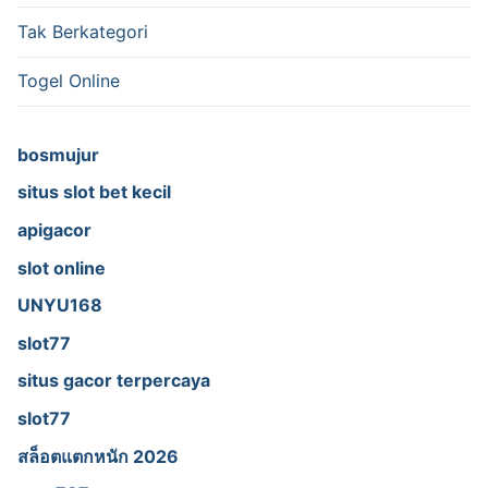
Tak Berkategori
Togel Online
bosmujur
situs slot bet kecil
apigacor
slot online
UNYU168
slot77
situs gacor terpercaya
slot77
สล็อตแตกหนัก 2026