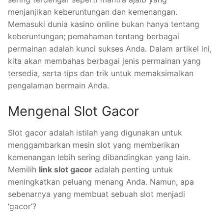
menjanjikan keberuntungan dan kemenangan.
Memasuki dunia kasino online bukan hanya tentang
keberuntungan; pemahaman tentang berbagai
permainan adalah kunci sukses Anda. Dalam artikel ini,
kita akan membahas berbagai jenis permainan yang
tersedia, serta tips dan trik untuk memaksimalkan
pengalaman bermain Anda.
Mengenal Slot Gacor
Slot gacor adalah istilah yang digunakan untuk
menggambarkan mesin slot yang memberikan
kemenangan lebih sering dibandingkan yang lain.
Memilih
link slot gacor
adalah penting untuk
meningkatkan peluang menang Anda. Namun, apa
sebenarnya yang membuat sebuah slot menjadi
‘gacor’?