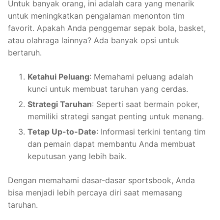
Untuk banyak orang, ini adalah cara yang menarik
untuk meningkatkan pengalaman menonton tim
favorit. Apakah Anda penggemar sepak bola, basket,
atau olahraga lainnya? Ada banyak opsi untuk
bertaruh.
Ketahui Peluang
: Memahami peluang adalah
kunci untuk membuat taruhan yang cerdas.
Strategi Taruhan
: Seperti saat bermain poker,
memiliki strategi sangat penting untuk menang.
Tetap Up-to-Date
: Informasi terkini tentang tim
dan pemain dapat membantu Anda membuat
keputusan yang lebih baik.
Dengan memahami dasar-dasar sportsbook, Anda
bisa menjadi lebih percaya diri saat memasang
taruhan.