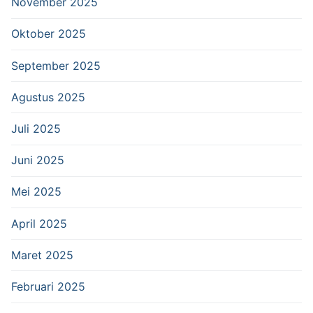
November 2025
Oktober 2025
September 2025
Agustus 2025
Juli 2025
Juni 2025
Mei 2025
April 2025
Maret 2025
Februari 2025