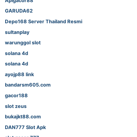
Apigacor88
GARUDA62
Depo168 Server Thailand Resmi
sultanplay
warunggol slot
solana 4d
solana 4d
ayojp88 link
bandarsm605.com
gacor188
slot zeus
bukajkt88.com
DAN777 Slot Apk