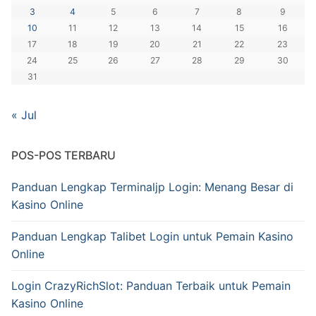
3
4
5
6
7
8
9
10
11
12
13
14
15
16
17
18
19
20
21
22
23
24
25
26
27
28
29
30
31
« Jul
POS-POS TERBARU
Panduan Lengkap Terminaljp Login: Menang Besar di
Kasino Online
Panduan Lengkap Talibet Login untuk Pemain Kasino
Online
Login CrazyRichSlot: Panduan Terbaik untuk Pemain
Kasino Online