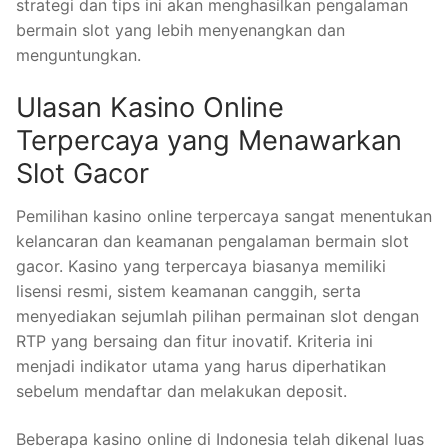
strategi dan tips ini akan menghasilkan pengalaman
bermain slot yang lebih menyenangkan dan
menguntungkan.
Ulasan Kasino Online
Terpercaya yang Menawarkan
Slot Gacor
Pemilihan kasino online terpercaya sangat menentukan
kelancaran dan keamanan pengalaman bermain slot
gacor. Kasino yang terpercaya biasanya memiliki
lisensi resmi, sistem keamanan canggih, serta
menyediakan sejumlah pilihan permainan slot dengan
RTP yang bersaing dan fitur inovatif. Kriteria ini
menjadi indikator utama yang harus diperhatikan
sebelum mendaftar dan melakukan deposit.
Beberapa kasino online di Indonesia telah dikenal luas