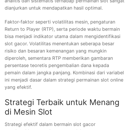
analitis dan sistematis terhadap permainan slot sangat
dianjurkan untuk mendapatkan hasil optimal.
Faktor-faktor seperti volatilitas mesin, pengaturan
Return to Player (RTP), serta periode waktu bermain
bisa menjadi indikator utama dalam mengidentifikasi
slot gacor. Volatilitas menentukan seberapa besar
risiko dan besaran kemenangan yang mungkin
diperoleh, sementara RTP memberikan gambaran
persentase teoretis pengembalian dana kepada
pemain dalam jangka panjang. Kombinasi dari variabel
ini menjadi dasar dalam strategi permainan slot online
yang efektif.
Strategi Terbaik untuk Menang
di Mesin Slot
Strategi efektif dalam bermain slot gacor