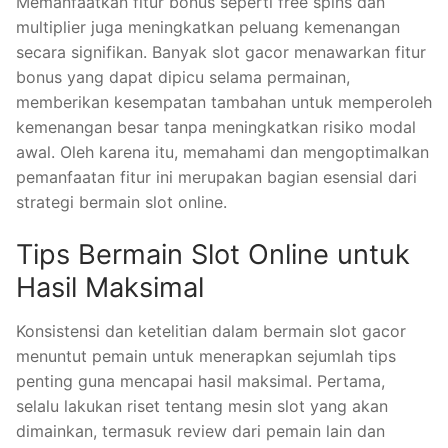
Memanfaatkan fitur bonus seperti free spins dan
multiplier juga meningkatkan peluang kemenangan
secara signifikan. Banyak slot gacor menawarkan fitur
bonus yang dapat dipicu selama permainan,
memberikan kesempatan tambahan untuk memperoleh
kemenangan besar tanpa meningkatkan risiko modal
awal. Oleh karena itu, memahami dan mengoptimalkan
pemanfaatan fitur ini merupakan bagian esensial dari
strategi bermain slot online.
Tips Bermain Slot Online untuk
Hasil Maksimal
Konsistensi dan ketelitian dalam bermain slot gacor
menuntut pemain untuk menerapkan sejumlah tips
penting guna mencapai hasil maksimal. Pertama,
selalu lakukan riset tentang mesin slot yang akan
dimainkan, termasuk review dari pemain lain dan