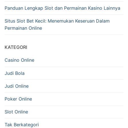
Panduan Lengkap Slot dan Permainan Kasino Lainnya
Situs Slot Bet Kecil: Menemukan Keseruan Dalam
Permainan Online
KATEGORI
Casino Online
Judi Bola
Judi Online
Poker Online
Slot Online
Tak Berkategori