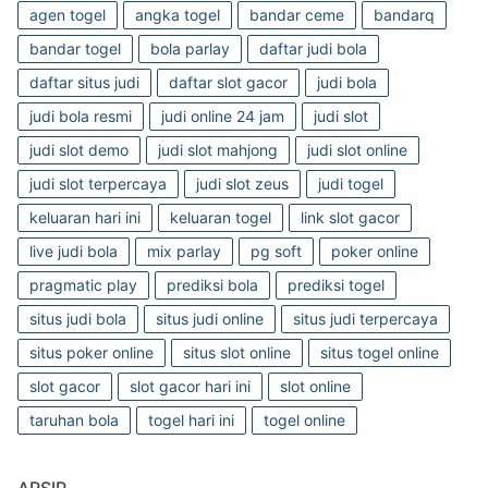
agen togel
angka togel
bandar ceme
bandarq
bandar togel
bola parlay
daftar judi bola
daftar situs judi
daftar slot gacor
judi bola
judi bola resmi
judi online 24 jam
judi slot
judi slot demo
judi slot mahjong
judi slot online
judi slot terpercaya
judi slot zeus
judi togel
keluaran hari ini
keluaran togel
link slot gacor
live judi bola
mix parlay
pg soft
poker online
pragmatic play
prediksi bola
prediksi togel
situs judi bola
situs judi online
situs judi terpercaya
situs poker online
situs slot online
situs togel online
slot gacor
slot gacor hari ini
slot online
taruhan bola
togel hari ini
togel online
ARSIP