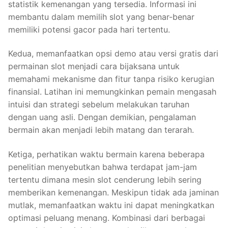
statistik kemenangan yang tersedia. Informasi ini
membantu dalam memilih slot yang benar-benar
memiliki potensi gacor pada hari tertentu.
Kedua, memanfaatkan opsi demo atau versi gratis dari
permainan slot menjadi cara bijaksana untuk
memahami mekanisme dan fitur tanpa risiko kerugian
finansial. Latihan ini memungkinkan pemain mengasah
intuisi dan strategi sebelum melakukan taruhan
dengan uang asli. Dengan demikian, pengalaman
bermain akan menjadi lebih matang dan terarah.
Ketiga, perhatikan waktu bermain karena beberapa
penelitian menyebutkan bahwa terdapat jam-jam
tertentu dimana mesin slot cenderung lebih sering
memberikan kemenangan. Meskipun tidak ada jaminan
mutlak, memanfaatkan waktu ini dapat meningkatkan
optimasi peluang menang. Kombinasi dari berbagai