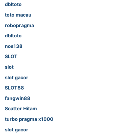
dbltoto
toto macau
robopragma
dbltoto
nos138
SLOT
slot
slot gacor
SLOT88
fangwin88
Scatter Hitam
turbo pragma x1000
slot gacor