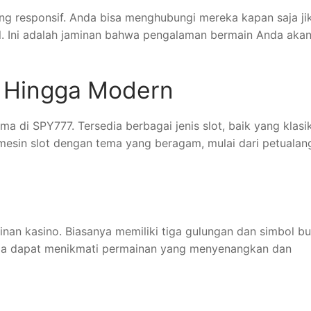
g responsif. Anda bisa menghubungi mereka kapan saja ji
il. Ini adalah jaminan bahwa pengalaman bermain Anda aka
al Hingga Modern
ma di SPY777. Tersedia berbagai jenis slot, baik yang klasi
in slot dengan tema yang beragam, mulai dari petualan
inan kasino. Biasanya memiliki tiga gulungan dan simbol b
Anda dapat menikmati permainan yang menyenangkan dan