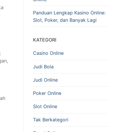
ka
Panduan Lengkap Kasino Online:
n
Slot, Poker, dan Banyak Lagi
KATEGORI
Casino Online
k
gan,
Judi Bola
Judi Online
Poker Online
uah
Slot Online
Tak Berkategori