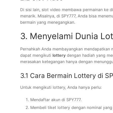
Di sisi lain, slot video membawa permainan ke 
menarik. Misalnya, di SPY777, Anda bisa menem
bermain yang menegangkan.
3. Menyelami Dunia Lot
Pernahkah Anda membayangkan mendapatkan mil
dapat mengikuti
lottery
dengan hadiah yang men
merasakan ketegangan hanya dengan menunggu
3.1 Cara Bermain Lottery di 
Untuk mengikuti lottery, Anda hanya perlu:
Mendaftar akun di SPY777.
Membeli tiket lottery dengan nominal yang 