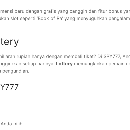
dimensi baru dengan grafis yang canggih dan fitur bonus ya
ukan slot seperti ‘Book of Ra’ yang menyuguhkan pengala
tery
iaran rupiah hanya dengan membeli tiket? Di SPY777, An
ggiurkan setiap harinya.
Lottery
memungkinkan pemain u
 pengundian.
SPY777
Anda pilih.