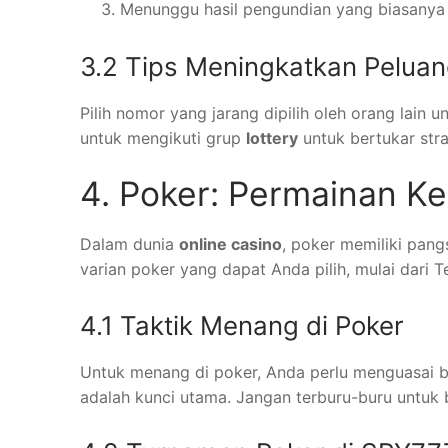
Menunggu hasil pengundian yang biasanya 
3.2 Tips Meningkatkan Pelua
Pilih nomor yang jarang dipilih oleh orang lain
untuk mengikuti grup
lottery
untuk bertukar stra
4. Poker: Permainan Ke
Dalam dunia
online casino
, poker memiliki pan
varian poker yang dapat Anda pilih, mulai dari
4.1 Taktik Menang di Poker
Untuk menang di poker, Anda perlu menguasai
adalah kunci utama. Jangan terburu-buru untuk b