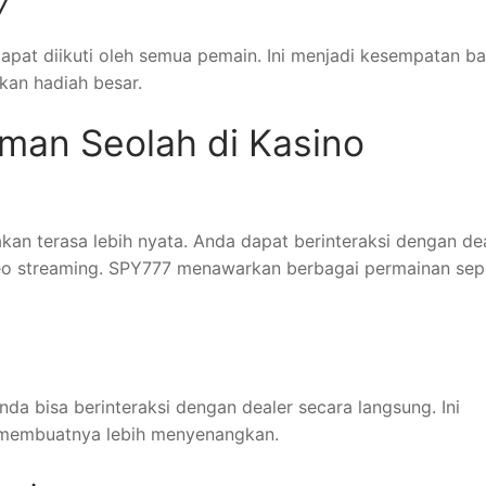
7
pat diikuti oleh semua pemain. Ini menjadi kesempatan ba
kan hadiah besar.
aman Seolah di Kasino
an terasa lebih nyata. Anda dapat berinteraksi dengan de
deo streaming. SPY777 menawarkan berbagai permainan sep
da bisa berinteraksi dengan dealer secara langsung. Ini
 membuatnya lebih menyenangkan.