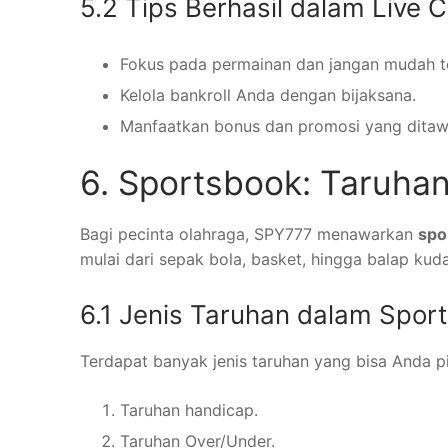
5.2 Tips Berhasil dalam Live 
Fokus pada permainan dan jangan mudah te
Kelola bankroll Anda dengan bijaksana.
Manfaatkan bonus dan promosi yang ditaw
6. Sportsbook: Taruha
Bagi pecinta olahraga, SPY777 menawarkan
spo
mulai dari sepak bola, basket, hingga balap kuda
6.1 Jenis Taruhan dalam Spor
Terdapat banyak jenis taruhan yang bisa Anda pil
Taruhan handicap.
Taruhan Over/Under.