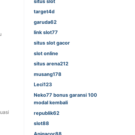
situs slot
target4d
garuda62
link slot77
u
situs slot gacor
slot online
situs arena212
musang178
Leci123
Neko77 bonus garansi 100
modal kembali
uasi
republik62
slot88
Apigacor88