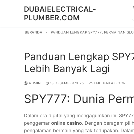
Lompat
DUBAIELECTRICAL-
ke
PLUMBER.COM
konten
BERANDA
PANDUAN LENGKAP SPY777: PERMAINAN SLOT
Panduan Lengkap SPY77
Lebih Banyak Lagi
ADMIN
18 DESEMBER 2025
TAK BERKATEGORI
SPY777: Dunia Perm
Dalam era digital yang mengagumkan ini, SPY77
penggemar
online casino
. Dengan beragam pili
pengalaman bermain yang tak terlupakan. Dalam a