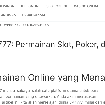
BERANDA
JUDI ONLINE
SLOT ONLINE
CASINO ONLINE
JUDI BOLA
HUBUNGI KAMI
, POKER, DAN LEBIH BANYAK LAGI
7: Permainan Slot, Poker, 
ainan Online yang Mena
7 muncul sebagai salah satu platform utama untuk para
han permainan yang ditawarkan, Anda akan merasakan
rtikel ini, kita akan menjelajahi dunia SPY777, mulai dari
s