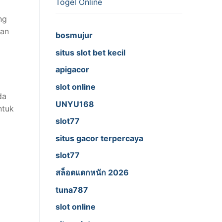
Togel Online
ng
man
bosmujur
situs slot bet kecil
apigacor
slot online
da
UNYU168
ntuk
slot77
situs gacor terpercaya
slot77
สล็อตแตกหนัก 2026
tuna787
slot online