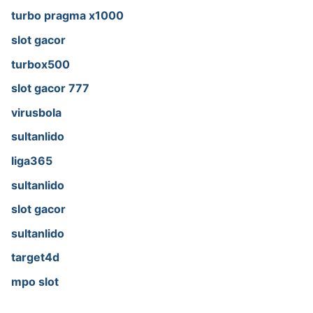
turbo pragma x1000
slot gacor
turbox500
slot gacor 777
virusbola
sultanlido
liga365
sultanlido
slot gacor
sultanlido
target4d
mpo slot