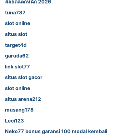
สล็อตแตกหนัก 2026
tuna787
slot online
situs slot
target4d
garuda62
link slot77
situs slot gacor
slot online
situs arena212
musang178
Leci123
Neko77 bonus garansi 100 modal kembali