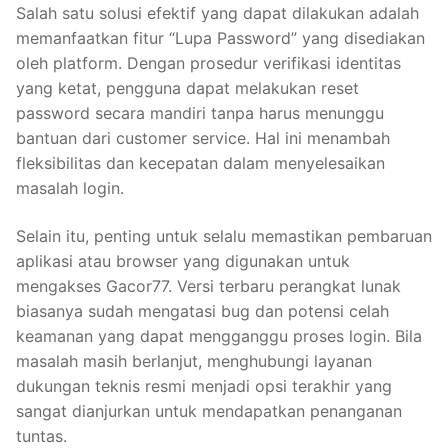
Salah satu solusi efektif yang dapat dilakukan adalah
memanfaatkan fitur “Lupa Password” yang disediakan
oleh platform. Dengan prosedur verifikasi identitas
yang ketat, pengguna dapat melakukan reset
password secara mandiri tanpa harus menunggu
bantuan dari customer service. Hal ini menambah
fleksibilitas dan kecepatan dalam menyelesaikan
masalah login.
Selain itu, penting untuk selalu memastikan pembaruan
aplikasi atau browser yang digunakan untuk
mengakses Gacor77. Versi terbaru perangkat lunak
biasanya sudah mengatasi bug dan potensi celah
keamanan yang dapat mengganggu proses login. Bila
masalah masih berlanjut, menghubungi layanan
dukungan teknis resmi menjadi opsi terakhir yang
sangat dianjurkan untuk mendapatkan penanganan
tuntas.