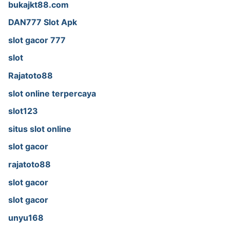
bukajkt88.com
DAN777 Slot Apk
slot gacor 777
slot
Rajatoto88
slot online terpercaya
slot123
situs slot online
slot gacor
rajatoto88
slot gacor
slot gacor
unyu168