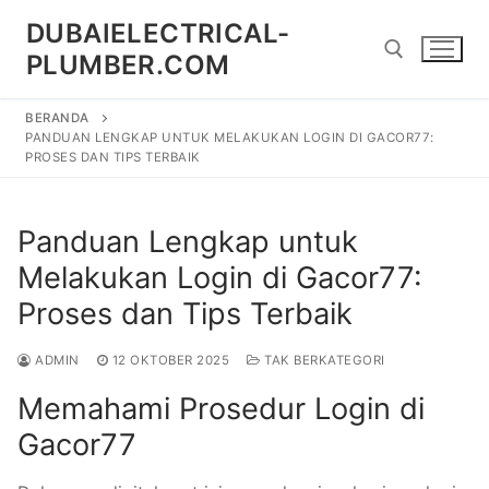
Lompat
DUBAIELECTRICAL-
ke
PLUMBER.COM
konten
BERANDA
Cari:
PANDUAN LENGKAP UNTUK MELAKUKAN LOGIN DI GACOR77:
PROSES DAN TIPS TERBAIK
Panduan Lengkap untuk
Melakukan Login di Gacor77:
Proses dan Tips Terbaik
ADMIN
12 OKTOBER 2025
TAK BERKATEGORI
Memahami Prosedur Login di
Gacor77