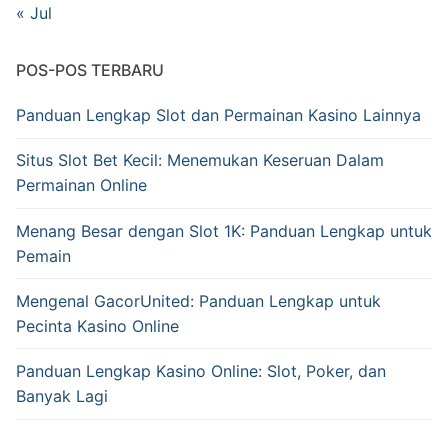
« Jul
POS-POS TERBARU
Panduan Lengkap Slot dan Permainan Kasino Lainnya
Situs Slot Bet Kecil: Menemukan Keseruan Dalam
Permainan Online
Menang Besar dengan Slot 1K: Panduan Lengkap untuk
Pemain
Mengenal GacorUnited: Panduan Lengkap untuk
Pecinta Kasino Online
Panduan Lengkap Kasino Online: Slot, Poker, dan
Banyak Lagi