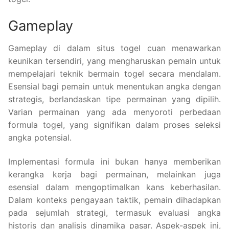
Gameplay
Gameplay di dalam situs togel cuan menawarkan
keunikan tersendiri, yang mengharuskan pemain untuk
mempelajari teknik bermain togel secara mendalam.
Esensial bagi pemain untuk menentukan angka dengan
strategis, berlandaskan tipe permainan yang dipilih.
Varian permainan yang ada menyoroti perbedaan
formula togel, yang signifikan dalam proses seleksi
angka potensial.
Implementasi formula ini bukan hanya memberikan
kerangka kerja bagi permainan, melainkan juga
esensial dalam mengoptimalkan kans keberhasilan.
Dalam konteks pengayaan taktik, pemain dihadapkan
pada sejumlah strategi, termasuk evaluasi angka
historis dan analisis dinamika pasar. Aspek-aspek ini,