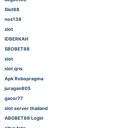
Slot88
nos138
slot
IDBERKAH
SBOBET88
slot
slot qris
Apk Robopragma
juragan805
gacor77
slot server thailand
ABGBET88 Login
situs toto