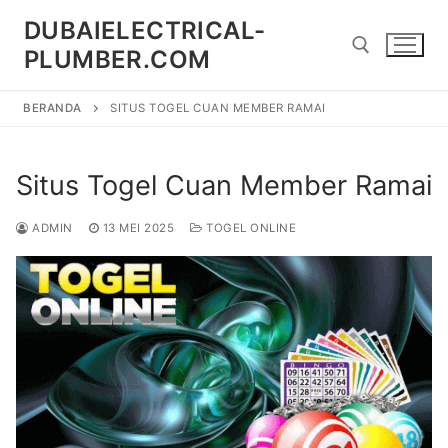
Lompat
DUBAIELECTRICAL-
ke
PLUMBER.COM
konten
BERANDA
SITUS TOGEL CUAN MEMBER RAMAI
Cari:
Situs Togel Cuan Member Ramai
ADMIN
13 MEI 2025
TOGEL ONLINE