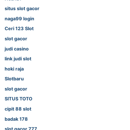
situs slot gacor
naga99 login
Ceri 123 Slot
slot gacor
judi casino
link judi slot
hoki raja
Slotbaru
slot gacor
SITUS TOTO
cipit 88 slot
badak 178
slot gacor 777