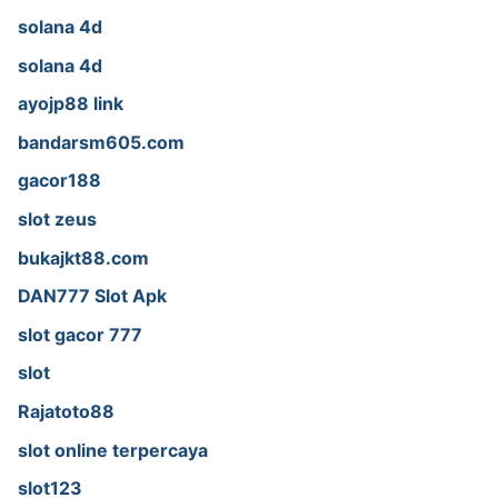
solana 4d
solana 4d
ayojp88 link
bandarsm605.com
gacor188
slot zeus
bukajkt88.com
DAN777 Slot Apk
slot gacor 777
slot
Rajatoto88
slot online terpercaya
slot123