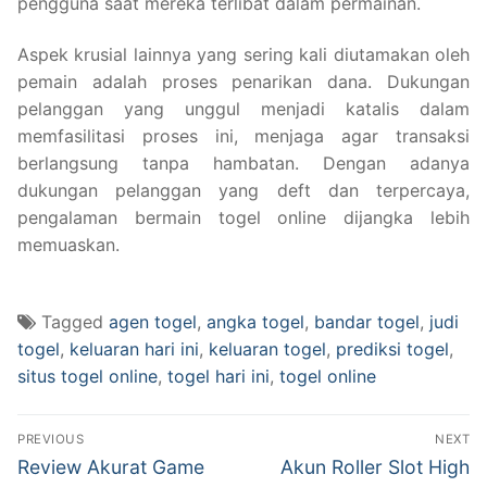
pengguna saat mereka terlibat dalam permainan.
Aspek krusial lainnya yang sering kali diutamakan oleh
pemain adalah proses penarikan dana. Dukungan
pelanggan yang unggul menjadi katalis dalam
memfasilitasi proses ini, menjaga agar transaksi
berlangsung tanpa hambatan. Dengan adanya
dukungan pelanggan yang deft dan terpercaya,
pengalaman bermain togel online dijangka lebih
memuaskan.
Tagged
agen togel
,
angka togel
,
bandar togel
,
judi
togel
,
keluaran hari ini
,
keluaran togel
,
prediksi togel
,
situs togel online
,
togel hari ini
,
togel online
Navigasi
PREVIOUS
NEXT
pos
Previous
Next
Review Akurat Game
Akun Roller Slot High