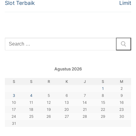
post:
post:
Slot Terbaik
Limit
Cari:
Agustus 2026
S
S
R
K
J
S
M
1
2
3
4
5
6
7
8
9
10
11
12
13
14
15
16
17
18
19
20
21
22
23
24
25
26
27
28
29
30
31