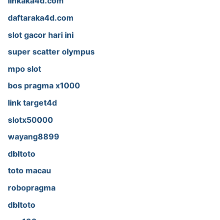
linkaka4d.com
daftaraka4d.com
slot gacor hari ini
super scatter olympus
mpo slot
bos pragma x1000
link target4d
slotx50000
wayang8899
dbltoto
toto macau
robopragma
dbltoto