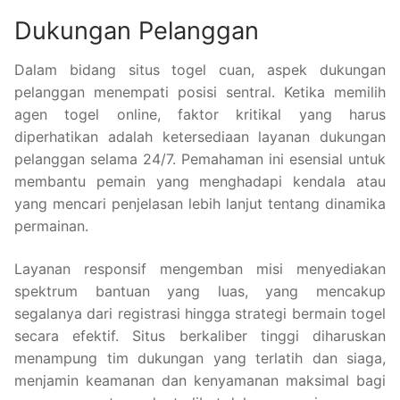
Dukungan Pelanggan
Dalam bidang situs togel cuan, aspek dukungan
pelanggan menempati posisi sentral. Ketika memilih
agen togel online, faktor kritikal yang harus
diperhatikan adalah ketersediaan layanan dukungan
pelanggan selama 24/7. Pemahaman ini esensial untuk
membantu pemain yang menghadapi kendala atau
yang mencari penjelasan lebih lanjut tentang dinamika
permainan.
Layanan responsif mengemban misi menyediakan
spektrum bantuan yang luas, yang mencakup
segalanya dari registrasi hingga strategi bermain togel
secara efektif. Situs berkaliber tinggi diharuskan
menampung tim dukungan yang terlatih dan siaga,
menjamin keamanan dan kenyamanan maksimal bagi