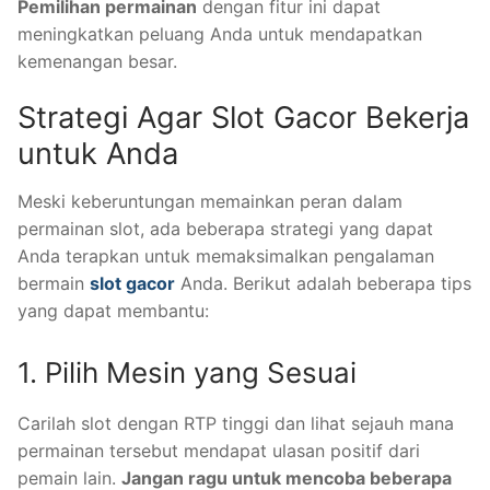
Pemilihan permainan
dengan fitur ini dapat
meningkatkan peluang Anda untuk mendapatkan
kemenangan besar.
Strategi Agar Slot Gacor Bekerja
untuk Anda
Meski keberuntungan memainkan peran dalam
permainan slot, ada beberapa strategi yang dapat
Anda terapkan untuk memaksimalkan pengalaman
bermain
slot gacor
Anda. Berikut adalah beberapa tips
yang dapat membantu:
1. Pilih Mesin yang Sesuai
Carilah slot dengan RTP tinggi dan lihat sejauh mana
permainan tersebut mendapat ulasan positif dari
pemain lain.
Jangan ragu untuk mencoba beberapa