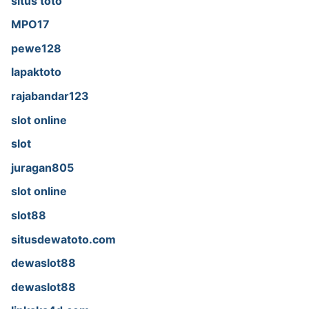
situs toto
MPO17
pewe128
lapaktoto
rajabandar123
slot online
slot
juragan805
slot online
slot88
situsdewatoto.com
dewaslot88
dewaslot88