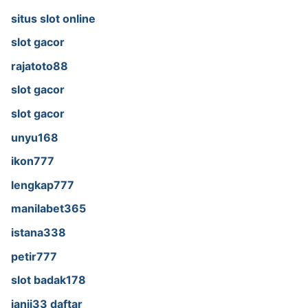
situs slot online
slot gacor
rajatoto88
slot gacor
slot gacor
unyu168
ikon777
lengkap777
manilabet365
istana338
petir777
slot badak178
janji33 daftar