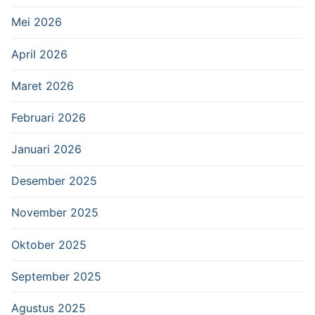
Mei 2026
April 2026
Maret 2026
Februari 2026
Januari 2026
Desember 2025
November 2025
Oktober 2025
September 2025
Agustus 2025