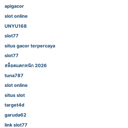
apigacor
slot online
UNYU168
slot77
situs gacor terpercaya
slot77
สล็อตแตกหนัก 2026
tuna787
slot online
situs slot
target4d
garuda62
link slot77