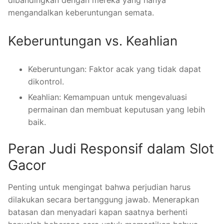
dibandingkan dengan mereka yang hanya
mengandalkan keberuntungan semata.
Keberuntungan vs. Keahlian
Keberuntungan: Faktor acak yang tidak dapat
dikontrol.
Keahlian: Kemampuan untuk mengevaluasi
permainan dan membuat keputusan yang lebih
baik.
Peran Judi Responsif dalam Slot
Gacor
Penting untuk mengingat bahwa perjudian harus
dilakukan secara bertanggung jawab. Menerapkan
batasan dan menyadari kapan saatnya berhenti