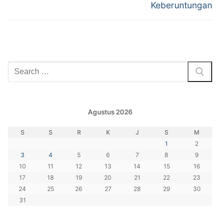
Keberuntungan
Cari:
Agustus 2026
S
S
R
K
J
S
M
1
2
3
4
5
6
7
8
9
10
11
12
13
14
15
16
17
18
19
20
21
22
23
24
25
26
27
28
29
30
31