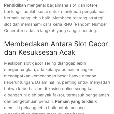
Pendidikan
mengenai bagaimana slot dan lotere
berfungsi adalah kunci untuk menikmati pengalaman
bermain yang lebih baik. Membaca tentang strategi
slot dan memahami cara kerja RNG (Random Number
Generator) adalah langkah yang sangat penting.
Membedakan Antara Slot Gacor
dan Kesuksesan Acak
Meskipun slot gacor sering dianggap lebih
menguntungkan, ada kalanya pemain mungkin
mendapatkan kemenangan besar hanya dengan
keberuntungan. Dalam hal ini, penting untuk menyadari
bahwa keberhasilan di kasino online sering kali
dipengaruhi oleh banyak faktor, termasuk pengalaman
dan pengetahuan pemain.
Pemain yang terdidik
memiliki peluang lebih baik untuk menang