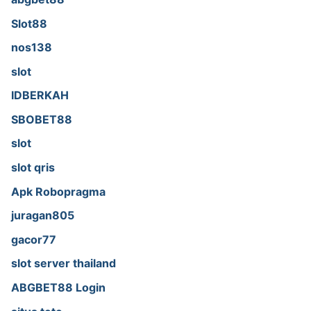
Slot88
nos138
slot
IDBERKAH
SBOBET88
slot
slot qris
Apk Robopragma
juragan805
gacor77
slot server thailand
ABGBET88 Login