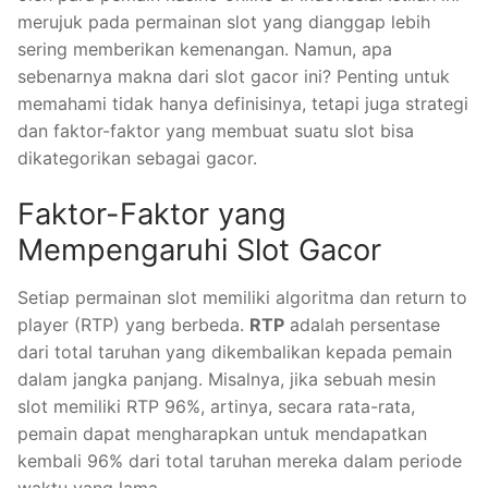
merujuk pada permainan slot yang dianggap lebih
sering memberikan kemenangan. Namun, apa
sebenarnya makna dari slot gacor ini? Penting untuk
memahami tidak hanya definisinya, tetapi juga strategi
dan faktor-faktor yang membuat suatu slot bisa
dikategorikan sebagai gacor.
Faktor-Faktor yang
Mempengaruhi Slot Gacor
Setiap permainan slot memiliki algoritma dan return to
player (RTP) yang berbeda.
RTP
adalah persentase
dari total taruhan yang dikembalikan kepada pemain
dalam jangka panjang. Misalnya, jika sebuah mesin
slot memiliki RTP 96%, artinya, secara rata-rata,
pemain dapat mengharapkan untuk mendapatkan
kembali 96% dari total taruhan mereka dalam periode
waktu yang lama.