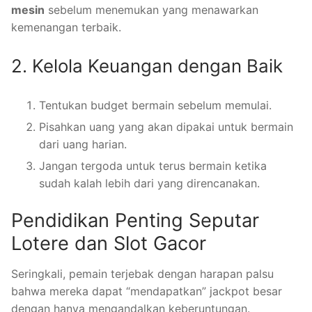
mesin
sebelum menemukan yang menawarkan
kemenangan terbaik.
2. Kelola Keuangan dengan Baik
Tentukan budget bermain sebelum memulai.
Pisahkan uang yang akan dipakai untuk bermain
dari uang harian.
Jangan tergoda untuk terus bermain ketika
sudah kalah lebih dari yang direncanakan.
Pendidikan Penting Seputar
Lotere dan Slot Gacor
Seringkali, pemain terjebak dengan harapan palsu
bahwa mereka dapat “mendapatkan” jackpot besar
dengan hanya mengandalkan keberuntungan.