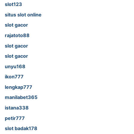
slot123
situs slot online
slot gacor
rajatoto88
slot gacor
slot gacor
unyu168
ikon777
lengkap777
manilabet365
istana338
petir777
slot badak178