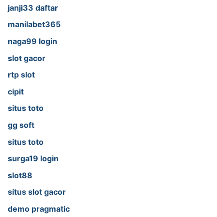
janji33 daftar
manilabet365
naga99 login
slot gacor
rtp slot
cipit
situs toto
gg soft
situs toto
surga19 login
slot88
situs slot gacor
demo pragmatic