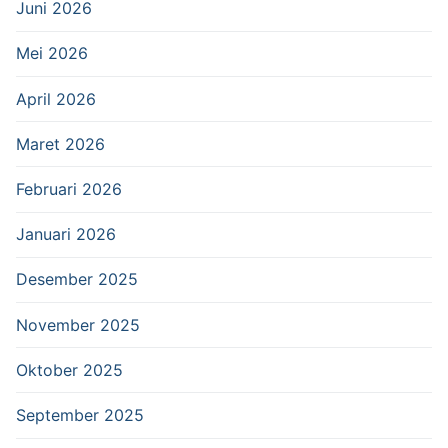
Juni 2026
Mei 2026
April 2026
Maret 2026
Februari 2026
Januari 2026
Desember 2025
November 2025
Oktober 2025
September 2025