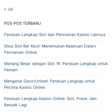
« Jul
POS-POS TERBARU
Panduan Lengkap Slot dan Permainan Kasino Lainnya
Situs Slot Bet Kecil: Menemukan Keseruan Dalam
Permainan Online
Menang Besar dengan Slot 1K: Panduan Lengkap untuk
Pemain
Mengenal GacorUnited: Panduan Lengkap untuk
Pecinta Kasino Online
Panduan Lengkap Kasino Online: Slot, Poker, dan
Banyak Lagi