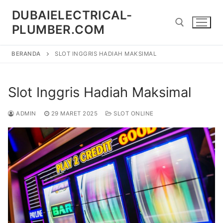
Lompat
DUBAIELECTRICAL-
ke
PLUMBER.COM
konten
BERANDA
SLOT INGGRIS HADIAH MAKSIMAL
Cari:
Slot Inggris Hadiah Maksimal
ADMIN
29 MARET 2025
SLOT ONLINE