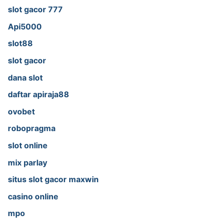
slot gacor 777
Api5000
slot88
slot gacor
dana slot
daftar apiraja88
ovobet
robopragma
slot online
mix parlay
situs slot gacor maxwin
casino online
mpo