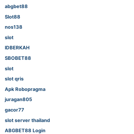
abgbet88
Slot88
nos138
slot
IDBERKAH
SBOBET88
slot
slot qris
Apk Robopragma
juragan805
gacor77
slot server thailand
ABGBET88 Login