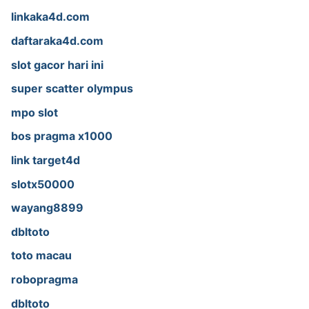
linkaka4d.com
daftaraka4d.com
slot gacor hari ini
super scatter olympus
mpo slot
bos pragma x1000
link target4d
slotx50000
wayang8899
dbltoto
toto macau
robopragma
dbltoto