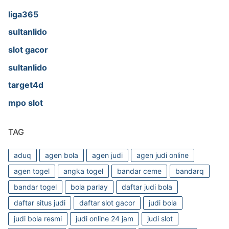
liga365
sultanlido
slot gacor
sultanlido
target4d
mpo slot
TAG
aduq
agen bola
agen judi
agen judi online
agen togel
angka togel
bandar ceme
bandarq
bandar togel
bola parlay
daftar judi bola
daftar situs judi
daftar slot gacor
judi bola
judi bola resmi
judi online 24 jam
judi slot