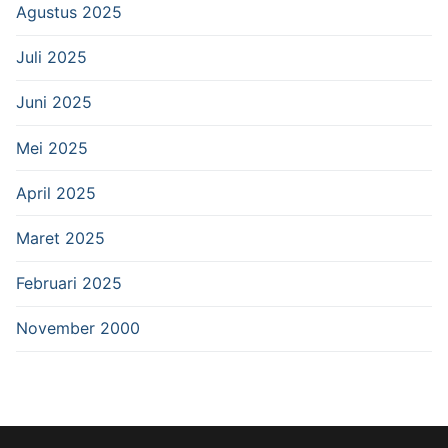
Agustus 2025
Juli 2025
Juni 2025
Mei 2025
April 2025
Maret 2025
Februari 2025
November 2000