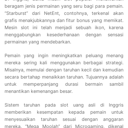
beragam jenis permainan yang seru bagi para pemain.
“Starburst” dari NetEnt, contohnya, terkenal akan
grafis menakjubkannya dan fitur bonus yang memikat.
Mesin slot ini telah menjadi sebuah ikon, karena
menggabungkan kesederhanaan dengan sensasi
permainan yang mendebarkan.
Pemain yang ingin meningkatkan peluang menang
mereka sering kali menggunakan berbagai strategi.
Misalnya, memulai dengan taruhan kecil dan kemudian
secara bertahap menaikkan taruhan. Tujuannya adalah
untuk memperpanjang durasi bermain sambil
menantikan kemenangan besar.
Sistem taruhan pada slot uang asli di Inggris
memberikan kesempatan kepada pemain untuk
menyesuaikan taruhan sesuai dengan anggaran
mereka. “Mega Moolah” dari Microgaming, dikenal