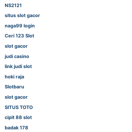
NS2121
situs slot gacor
naga99 login
Ceri 123 Slot
slot gacor
judi casino
link judi slot
hoki raja
Slotbaru
slot gacor
SITUS TOTO
cipit 88 slot
badak 178