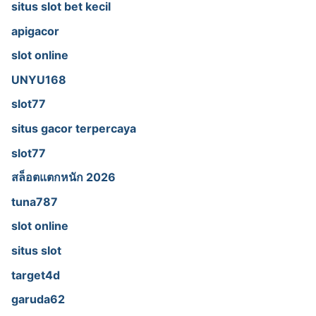
situs slot bet kecil
apigacor
slot online
UNYU168
slot77
situs gacor terpercaya
slot77
สล็อตแตกหนัก 2026
tuna787
slot online
situs slot
target4d
garuda62