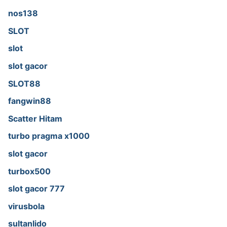
nos138
SLOT
slot
slot gacor
SLOT88
fangwin88
Scatter Hitam
turbo pragma x1000
slot gacor
turbox500
slot gacor 777
virusbola
sultanlido