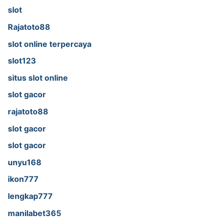
slot
Rajatoto88
slot online terpercaya
slot123
situs slot online
slot gacor
rajatoto88
slot gacor
slot gacor
unyu168
ikon777
lengkap777
manilabet365