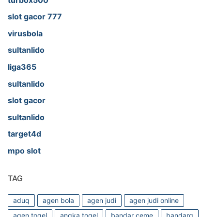
slot gacor 777
virusbola
sultanlido
liga365
sultanlido
slot gacor
sultanlido
target4d
mpo slot
TAG
aduq
agen bola
agen judi
agen judi online
agen togel
angka togel
bandar ceme
bandarq