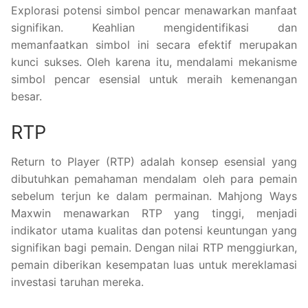
Explorasi potensi simbol pencar menawarkan manfaat
signifikan. Keahlian mengidentifikasi dan
memanfaatkan simbol ini secara efektif merupakan
kunci sukses. Oleh karena itu, mendalami mekanisme
simbol pencar esensial untuk meraih kemenangan
besar.
RTP
Return to Player (RTP) adalah konsep esensial yang
dibutuhkan pemahaman mendalam oleh para pemain
sebelum terjun ke dalam permainan. Mahjong Ways
Maxwin menawarkan RTP yang tinggi, menjadi
indikator utama kualitas dan potensi keuntungan yang
signifikan bagi pemain. Dengan nilai RTP menggiurkan,
pemain diberikan kesempatan luas untuk mereklamasi
investasi taruhan mereka.