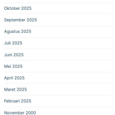
Oktober 2025
September 2025
Agustus 2025
Juli 2025
Juni 2025
Mei 2025
April 2025
Maret 2025
Februari 2025
November 2000