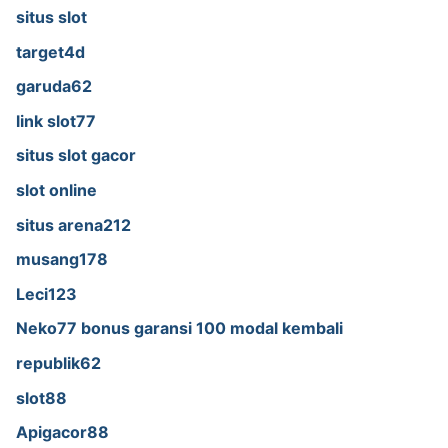
situs slot
target4d
garuda62
link slot77
situs slot gacor
slot online
situs arena212
musang178
Leci123
Neko77 bonus garansi 100 modal kembali
republik62
slot88
Apigacor88