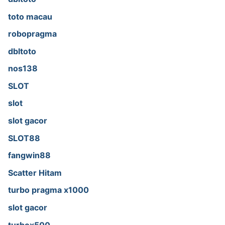
toto macau
robopragma
dbltoto
nos138
SLOT
slot
slot gacor
SLOT88
fangwin88
Scatter Hitam
turbo pragma x1000
slot gacor
turbox500