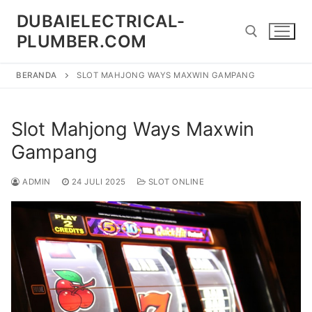
Lompat
DUBAIELECTRICAL-
ke
PLUMBER.COM
konten
BERANDA
SLOT MAHJONG WAYS MAXWIN GAMPANG
Cari:
Slot Mahjong Ways Maxwin
Gampang
ADMIN
24 JULI 2025
SLOT ONLINE