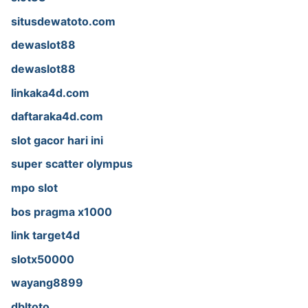
situsdewatoto.com
dewaslot88
dewaslot88
linkaka4d.com
daftaraka4d.com
slot gacor hari ini
super scatter olympus
mpo slot
bos pragma x1000
link target4d
slotx50000
wayang8899
dbltoto