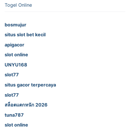
Togel Online
bosmujur
situs slot bet kecil
apigacor
slot online
UNYU168
slot77
situs gacor terpercaya
slot77
สล็อตแตกหนัก 2026
tuna787
slot online