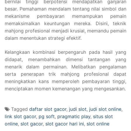
bernilai tinggi berpotensi mendapatkan ganjaran
besar. Pemahaman mendalam tentang nilai simbol dan
mekanisme pembayaran memampukan pemain
memaksimalkan keuntungan mereka. Disini, teknik
mahjong profesional menjadi krusial, memandu pemain
dalam menentukan strategi efektif.
Kelangkaan kombinasi berpengaruh pada hasil yang
didapat, menambahkan dimensi tantangan yang
menarik dalam permainan. Melibatkan pengalaman
serta penerapan trik mahjong profesional dapat
meningkatkan kans memperoleh pembayaran tinggi,
menciptakan momen kemenangan yang mengesankan.
Tagged
daftar slot gacor
,
judi slot
,
judi slot online
,
link slot gacor
,
pg soft
,
pragmatic play
,
situs slot
online
,
slot gacor
,
slot gacor hari ini
,
slot online