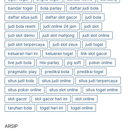
bandar togel
bola parlay
daftar judi bola
daftar situs judi
daftar slot gacor
judi bola
judi bola resmi
judi online 24 jam
judi slot
judi slot demo
judi slot mahjong
judi slot online
judi slot terpercaya
judi slot zeus
judi togel
keluaran hari ini
keluaran togel
link slot gacor
live judi bola
mix parlay
pg soft
poker online
pragmatic play
prediksi bola
prediksi togel
situs judi bola
situs judi online
situs judi terpercaya
situs poker online
situs slot online
situs togel online
slot gacor
slot gacor hari ini
slot online
taruhan bola
togel hari ini
togel online
ARSIP