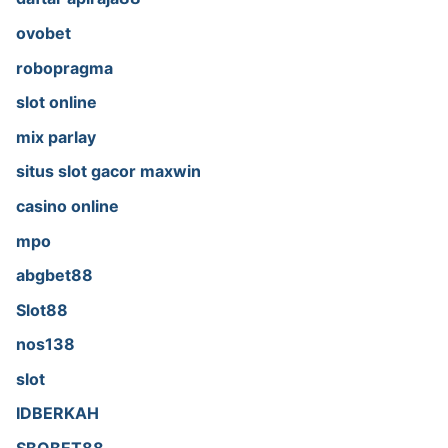
ovobet
robopragma
slot online
mix parlay
situs slot gacor maxwin
casino online
mpo
abgbet88
Slot88
nos138
slot
IDBERKAH