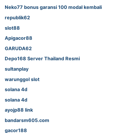
Neko77 bonus garansi 100 modal kembali
republik62
slot88
Apigacor88
GARUDA62
Depo168 Server Thailand Resmi
sultanplay
warunggol slot
solana 4d
solana 4d
ayojp88 link
bandarsm605.com
gacor188