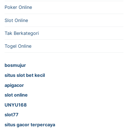
Poker Online
Slot Online
Tak Berkategori
Togel Online
bosmujur
situs slot bet kecil
apigacor
slot online
UNYU168
slot77
situs gacor terpercaya