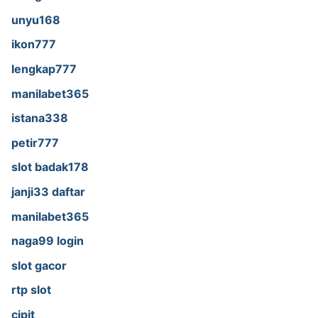
unyu168
ikon777
lengkap777
manilabet365
istana338
petir777
slot badak178
janji33 daftar
manilabet365
naga99 login
slot gacor
rtp slot
cipit