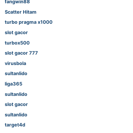
fangwin88
Scatter Hitam
turbo pragma x1000
slot gacor
turbox500
slot gacor 777
virusbola
sultanlido
liga365
sultanlido
slot gacor
sultanlido
target4d