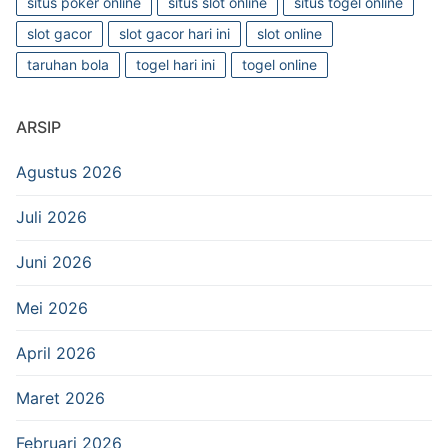
situs poker online
situs slot online
situs togel online
slot gacor
slot gacor hari ini
slot online
taruhan bola
togel hari ini
togel online
ARSIP
Agustus 2026
Juli 2026
Juni 2026
Mei 2026
April 2026
Maret 2026
Februari 2026