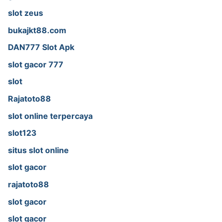
slot zeus
bukajkt88.com
DAN777 Slot Apk
slot gacor 777
slot
Rajatoto88
slot online terpercaya
slot123
situs slot online
slot gacor
rajatoto88
slot gacor
slot gacor