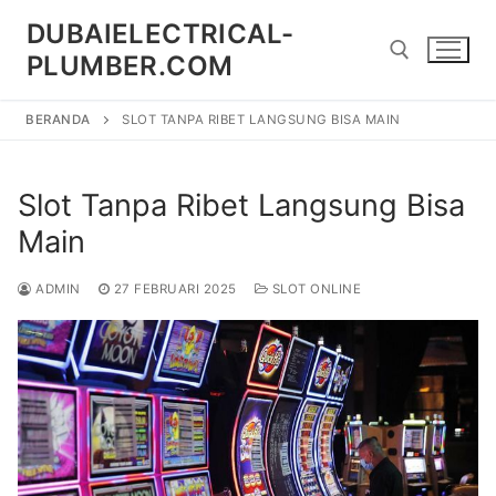
Lompat
DUBAIELECTRICAL-
ke
PLUMBER.COM
konten
BERANDA
SLOT TANPA RIBET LANGSUNG BISA MAIN
Cari:
Slot Tanpa Ribet Langsung Bisa
Main
ADMIN
27 FEBRUARI 2025
SLOT ONLINE