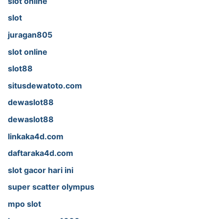
slot online
slot
juragan805
slot online
slot88
situsdewatoto.com
dewaslot88
dewaslot88
linkaka4d.com
daftaraka4d.com
slot gacor hari ini
super scatter olympus
mpo slot