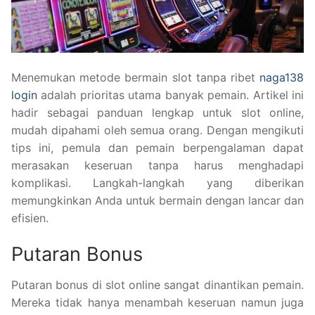
Menemukan metode bermain slot tanpa ribet
naga138
login
adalah prioritas utama banyak pemain. Artikel ini
hadir sebagai panduan lengkap untuk slot online,
mudah dipahami oleh semua orang. Dengan mengikuti
tips ini, pemula dan pemain berpengalaman dapat
merasakan keseruan tanpa harus menghadapi
komplikasi. Langkah-langkah yang diberikan
memungkinkan Anda untuk bermain dengan lancar dan
efisien.
Putaran Bonus
Putaran bonus di slot online sangat dinantikan pemain.
Mereka tidak hanya menambah keseruan namun juga