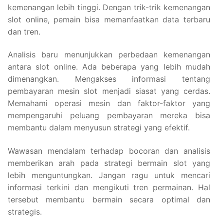
kemenangan lebih tinggi. Dengan trik-trik kemenangan
slot online, pemain bisa memanfaatkan data terbaru
dan tren.
Analisis baru menunjukkan perbedaan kemenangan
antara slot online. Ada beberapa yang lebih mudah
dimenangkan. Mengakses informasi tentang
pembayaran mesin slot menjadi siasat yang cerdas.
Memahami operasi mesin dan faktor-faktor yang
mempengaruhi peluang pembayaran mereka bisa
membantu dalam menyusun strategi yang efektif.
Wawasan mendalam terhadap bocoran dan analisis
memberikan arah pada strategi bermain slot yang
lebih menguntungkan. Jangan ragu untuk mencari
informasi terkini dan mengikuti tren permainan. Hal
tersebut membantu bermain secara optimal dan
strategis.