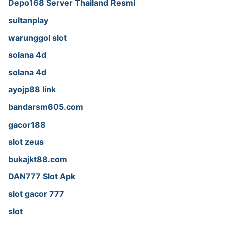
Depo168 Server Thailand Resmi
sultanplay
warunggol slot
solana 4d
solana 4d
ayojp88 link
bandarsm605.com
gacor188
slot zeus
bukajkt88.com
DAN777 Slot Apk
slot gacor 777
slot