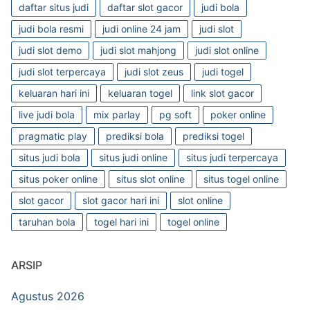
daftar situs judi
daftar slot gacor
judi bola
judi bola resmi
judi online 24 jam
judi slot
judi slot demo
judi slot mahjong
judi slot online
judi slot terpercaya
judi slot zeus
judi togel
keluaran hari ini
keluaran togel
link slot gacor
live judi bola
mix parlay
pg soft
poker online
pragmatic play
prediksi bola
prediksi togel
situs judi bola
situs judi online
situs judi terpercaya
situs poker online
situs slot online
situs togel online
slot gacor
slot gacor hari ini
slot online
taruhan bola
togel hari ini
togel online
ARSIP
Agustus 2026