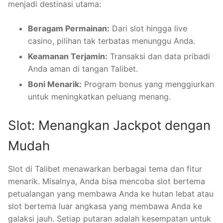
menjadi destinasi utama:
Beragam Permainan:
Dari slot hingga live
casino, pilihan tak terbatas menunggu Anda.
Keamanan Terjamin:
Transaksi dan data pribadi
Anda aman di tangan Talibet.
Boni Menarik:
Program bonus yang menggiurkan
untuk meningkatkan peluang menang.
Slot: Menangkan Jackpot dengan
Mudah
Slot di Talibet menawarkan berbagai tema dan fitur
menarik. Misalnya, Anda bisa mencoba slot bertema
petualangan yang membawa Anda ke hutan lebat atau
slot bertema luar angkasa yang membawa Anda ke
galaksi jauh. Setiap putaran adalah kesempatan untuk