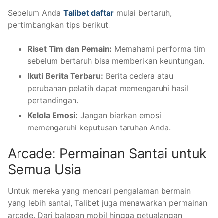
Sebelum Anda
Talibet daftar
mulai bertaruh,
pertimbangkan tips berikut:
Riset Tim dan Pemain:
Memahami performa tim
sebelum bertaruh bisa memberikan keuntungan.
Ikuti Berita Terbaru:
Berita cedera atau
perubahan pelatih dapat memengaruhi hasil
pertandingan.
Kelola Emosi:
Jangan biarkan emosi
memengaruhi keputusan taruhan Anda.
Arcade: Permainan Santai untuk
Semua Usia
Untuk mereka yang mencari pengalaman bermain
yang lebih santai, Talibet juga menawarkan permainan
arcade. Dari balapan mobil hingga petualangan