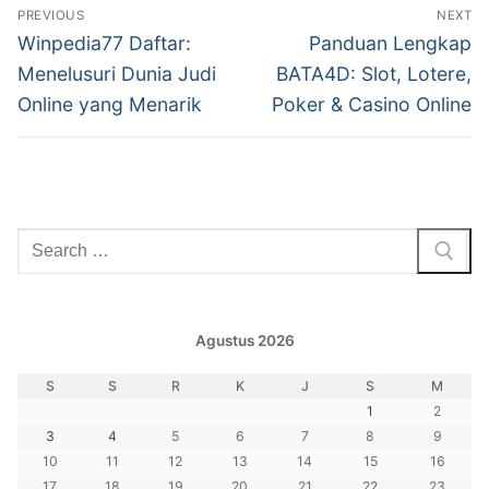
Navigasi
PREVIOUS
NEXT
pos
Previous
Next
Winpedia77 Daftar:
Panduan Lengkap
post:
post:
Menelusuri Dunia Judi
BATA4D: Slot, Lotere,
Online yang Menarik
Poker & Casino Online
Cari:
Agustus 2026
S
S
R
K
J
S
M
1
2
3
4
5
6
7
8
9
10
11
12
13
14
15
16
17
18
19
20
21
22
23