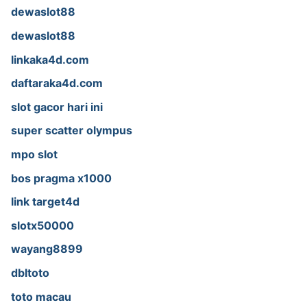
dewaslot88
dewaslot88
linkaka4d.com
daftaraka4d.com
slot gacor hari ini
super scatter olympus
mpo slot
bos pragma x1000
link target4d
slotx50000
wayang8899
dbltoto
toto macau