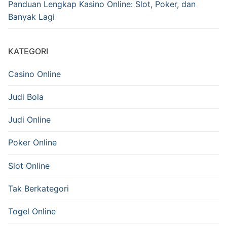
Panduan Lengkap Kasino Online: Slot, Poker, dan
Banyak Lagi
KATEGORI
Casino Online
Judi Bola
Judi Online
Poker Online
Slot Online
Tak Berkategori
Togel Online