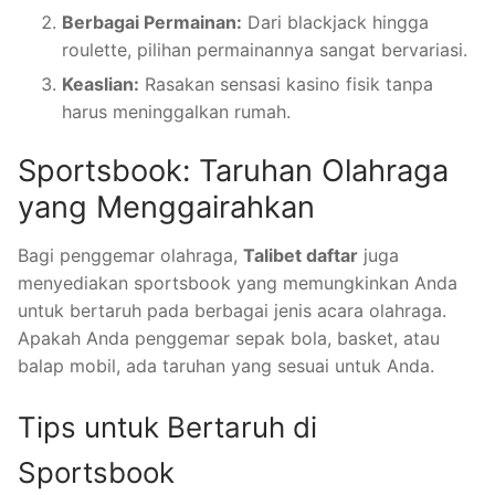
Berbagai Permainan:
Dari blackjack hingga
roulette, pilihan permainannya sangat bervariasi.
Keaslian:
Rasakan sensasi kasino fisik tanpa
harus meninggalkan rumah.
Sportsbook: Taruhan Olahraga
yang Menggairahkan
Bagi penggemar olahraga,
Talibet daftar
juga
menyediakan sportsbook yang memungkinkan Anda
untuk bertaruh pada berbagai jenis acara olahraga.
Apakah Anda penggemar sepak bola, basket, atau
balap mobil, ada taruhan yang sesuai untuk Anda.
Tips untuk Bertaruh di
Sportsbook