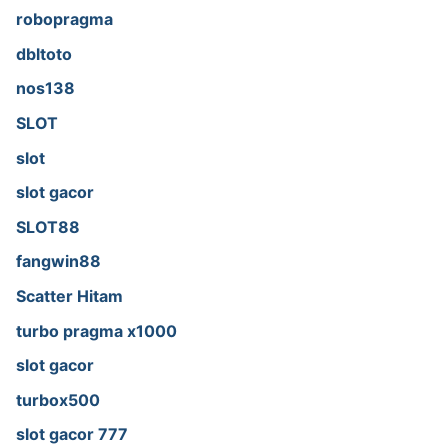
robopragma
dbltoto
nos138
SLOT
slot
slot gacor
SLOT88
fangwin88
Scatter Hitam
turbo pragma x1000
slot gacor
turbox500
slot gacor 777