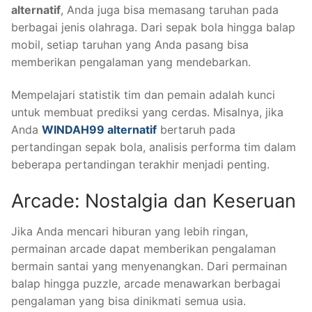
alternatif
, Anda juga bisa memasang taruhan pada
berbagai jenis olahraga. Dari sepak bola hingga balap
mobil, setiap taruhan yang Anda pasang bisa
memberikan pengalaman yang mendebarkan.
Mempelajari statistik tim dan pemain adalah kunci
untuk membuat prediksi yang cerdas. Misalnya, jika
Anda
WINDAH99 alternatif
bertaruh pada
pertandingan sepak bola, analisis performa tim dalam
beberapa pertandingan terakhir menjadi penting.
Arcade: Nostalgia dan Keseruan
Jika Anda mencari hiburan yang lebih ringan,
permainan arcade dapat memberikan pengalaman
bermain santai yang menyenangkan. Dari permainan
balap hingga puzzle, arcade menawarkan berbagai
pengalaman yang bisa dinikmati semua usia.