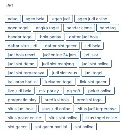
TAG
aduq
agen bola
agen judi
agen judi online
agen togel
angka togel
bandar ceme
bandarq
bandar togel
bola parlay
daftar judi bola
daftar situs judi
daftar slot gacor
judi bola
judi bola resmi
judi online 24 jam
judi slot
judi slot demo
judi slot mahjong
judi slot online
judi slot terpercaya
judi slot zeus
judi togel
keluaran hari ini
keluaran togel
link slot gacor
live judi bola
mix parlay
pg soft
poker online
pragmatic play
prediksi bola
prediksi togel
situs judi bola
situs judi online
situs judi terpercaya
situs poker online
situs slot online
situs togel online
slot gacor
slot gacor hari ini
slot online