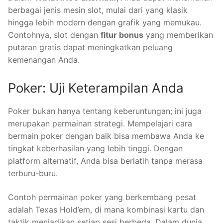
berbagai jenis mesin slot, mulai dari yang klasik
hingga lebih modern dengan grafik yang memukau.
Contohnya, slot dengan
fitur bonus
yang memberikan
putaran gratis dapat meningkatkan peluang
kemenangan Anda.
Poker: Uji Keterampilan Anda
Poker bukan hanya tentang keberuntungan; ini juga
merupakan permainan strategi. Mempelajari cara
bermain poker dengan baik bisa membawa Anda ke
tingkat keberhasilan yang lebih tinggi. Dengan
platform alternatif, Anda bisa berlatih tanpa merasa
terburu-buru.
Contoh permainan poker yang berkembang pesat
adalah Texas Hold’em, di mana kombinasi kartu dan
taktik menjadikan setiap sesi berbeda. Dalam dunia