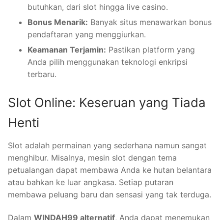
butuhkan, dari slot hingga live casino.
Bonus Menarik:
Banyak situs menawarkan bonus
pendaftaran yang menggiurkan.
Keamanan Terjamin:
Pastikan platform yang
Anda pilih menggunakan teknologi enkripsi
terbaru.
Slot Online: Keseruan yang Tiada
Henti
Slot adalah permainan yang sederhana namun sangat
menghibur. Misalnya, mesin slot dengan tema
petualangan dapat membawa Anda ke hutan belantara
atau bahkan ke luar angkasa. Setiap putaran
membawa peluang baru dan sensasi yang tak terduga.
Dalam
WINDAH99 alternatif
, Anda dapat menemukan