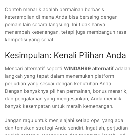
Contoh menarik adalah permainan berbasis
keterampilan di mana Anda bisa bersaing dengan
pemain lain secara langsung. Ini tidak hanya
menambah kesenangan, tetapi juga membangun rasa
kompetisi yang sehat.
Kesimpulan: Kenali Pilihan Anda
Mencari alternatif seperti
WINDAH99 alternatif
adalah
langkah yang tepat dalam menemukan platform
perjudian yang sesuai dengan kebutuhan Anda.
Dengan banyaknya pilihan permainan, bonus menarik,
dan pengalaman yang mengesankan, Anda memiliki
banyak kesempatan untuk meraih kemenangan.
Jangan ragu untuk menjelajahi setiap opsi yang ada
dan temukan strategi Anda sendiri. Ingatlah, perjudian