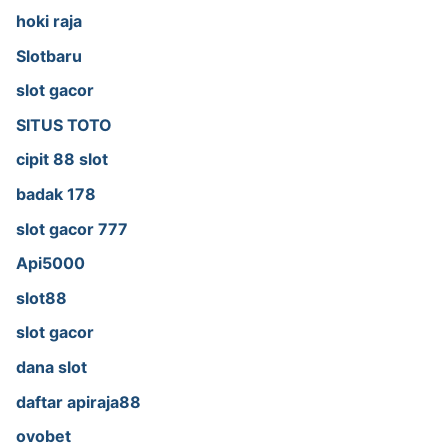
hoki raja
Slotbaru
slot gacor
SITUS TOTO
cipit 88 slot
badak 178
slot gacor 777
Api5000
slot88
slot gacor
dana slot
daftar apiraja88
ovobet