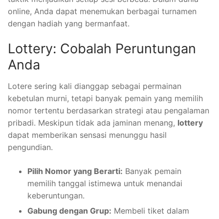
online, Anda dapat menemukan berbagai turnamen
dengan hadiah yang bermanfaat.
Lottery: Cobalah Peruntungan
Anda
Lotere sering kali dianggap sebagai permainan
kebetulan murni, tetapi banyak pemain yang memilih
nomor tertentu berdasarkan strategi atau pengalaman
pribadi. Meskipun tidak ada jaminan menang,
lottery
dapat memberikan sensasi menunggu hasil
pengundian.
Pilih Nomor yang Berarti:
Banyak pemain
memilih tanggal istimewa untuk menandai
keberuntungan.
Gabung dengan Grup:
Membeli tiket dalam