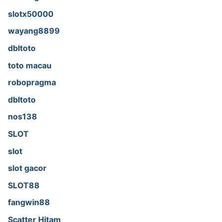
slotx50000
wayang8899
dbltoto
toto macau
robopragma
dbltoto
nos138
SLOT
slot
slot gacor
SLOT88
fangwin88
Scatter Hitam