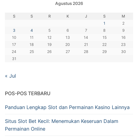
Agustus 2026
S
S
R
K
J
S
M
1
2
3
4
5
6
7
8
9
10
11
12
13
14
15
16
17
18
19
20
21
22
23
24
25
26
27
28
29
30
31
« Jul
POS-POS TERBARU
Panduan Lengkap Slot dan Permainan Kasino Lainnya
Situs Slot Bet Kecil: Menemukan Keseruan Dalam
Permainan Online