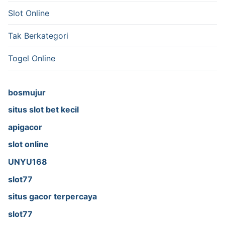
Slot Online
Tak Berkategori
Togel Online
bosmujur
situs slot bet kecil
apigacor
slot online
UNYU168
slot77
situs gacor terpercaya
slot77