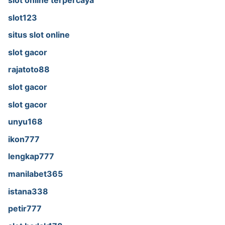
slot online terpercaya
slot123
situs slot online
slot gacor
rajatoto88
slot gacor
slot gacor
unyu168
ikon777
lengkap777
manilabet365
istana338
petir777