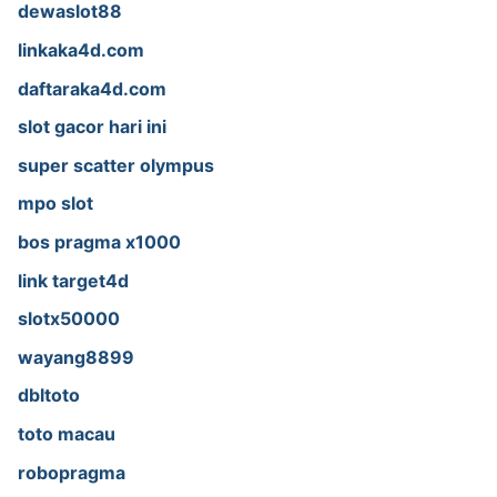
dewaslot88
linkaka4d.com
daftaraka4d.com
slot gacor hari ini
super scatter olympus
mpo slot
bos pragma x1000
link target4d
slotx50000
wayang8899
dbltoto
toto macau
robopragma