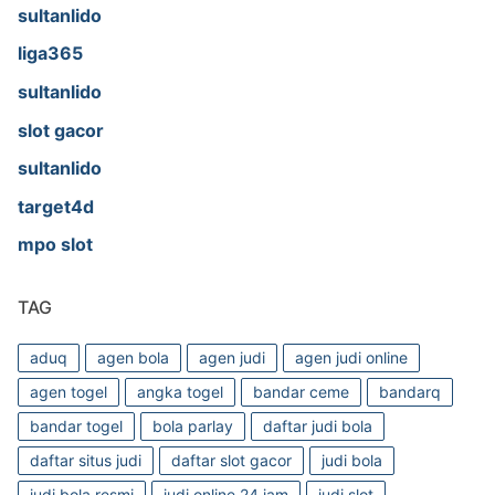
sultanlido
liga365
sultanlido
slot gacor
sultanlido
target4d
mpo slot
TAG
aduq
agen bola
agen judi
agen judi online
agen togel
angka togel
bandar ceme
bandarq
bandar togel
bola parlay
daftar judi bola
daftar situs judi
daftar slot gacor
judi bola
judi bola resmi
judi online 24 jam
judi slot