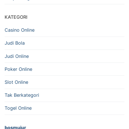
KATEGORI
Casino Online
Judi Bola
Judi Online
Poker Online
Slot Online
Tak Berkategori
Togel Online
bosmujur