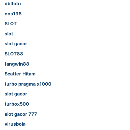
dbltoto
nos138
SLOT
slot
slot gacor
SLOT88
fangwin88
Scatter Hitam
turbo pragma x1000
slot gacor
turbox500
slot gacor 777
virusbola