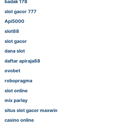
badak 178
slot gacor 777
Api5000
slot88
slot gacor
dana slot
daftar apiraja88
ovobet
robopragma
slot online
mix parlay
situs slot gacor maxwin
casino online