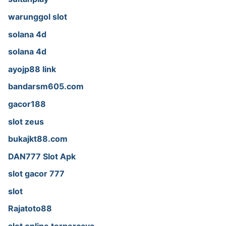
warunggol slot
solana 4d
solana 4d
ayojp88 link
bandarsm605.com
gacor188
slot zeus
bukajkt88.com
DAN777 Slot Apk
slot gacor 777
slot
Rajatoto88